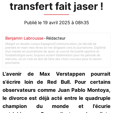
transfert fait jaser !
Publié le 19 avril 2025 à 08h35
Benjamin Labrousse
-
Rédacteur
Malgré un double cursus Espagnol/Communication, j’ai décidé de
prendre en main mes rêves en me dirigeant vers le journalisme. Diplômé
d’un master en journalisme de sport, je couvre l’actualité sportive et
footballistique avec toujours autant d’admiration pour les période de
mercato, où un club se doit de faire des choix cruciaux pour la saison
prochaine.
L’avenir de Max Verstappen pourrait
s’écrire loin de Red Bull. Pour certains
observateurs comme Juan Pablo Montoya,
le divorce est déjà acté entre le quadruple
champion du monde et l’écurie