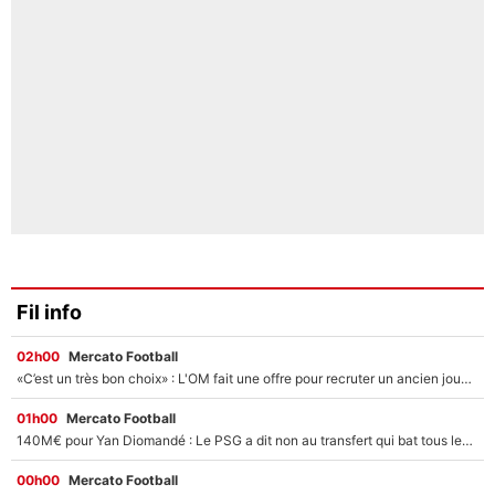
Fil info
02h00
Mercato Football
«C’est un très bon choix» : L'OM fait une offre pour recruter un ancien joueur du PSG... et c'est validé dans l'After Foot !
01h00
Mercato Football
140M€ pour Yan Diomandé : Le PSG a dit non au transfert qui bat tous les records sur le mercato
00h00
Mercato Football