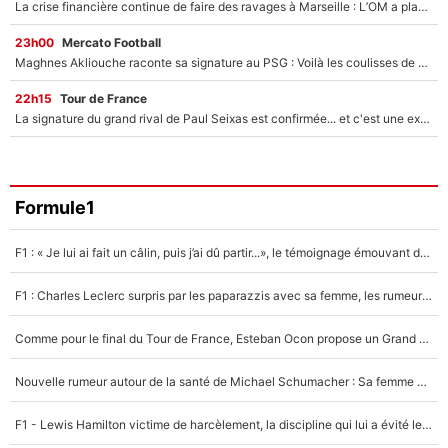
La crise financière continue de faire des ravages à Marseille : L’OM a placé 12 joueurs sur le marché des transferts… et ça pourrait lui rapporter près de 100M€ !
23h00
Mercato Football
Maghnes Akliouche raconte sa signature au PSG : Voilà les coulisses de son transfert de rêve à 50M€
22h15
Tour de France
La signature du grand rival de Paul Seixas est confirmée... et c'est une excellente nouvelle pour l'équipe Decathlon-CMA CGM !
Formule1
F1 : « Je lui ai fait un câlin, puis j’ai dû partir...», le témoignage émouvant de Max Verstappen sur sa fille
F1 : Charles Leclerc surpris par les paparazzis avec sa femme, les rumeurs étaient vraies !
Comme pour le final du Tour de France, Esteban Ocon propose un Grand Prix de Formule 1 à Paris : «Autour de l’Arc de Triomphe, ce serait génial» !
Nouvelle rumeur autour de la santé de Michael Schumacher : Sa femme Corinna sort du silence
F1 - Lewis Hamilton victime de harcèlement, la discipline qui lui a évité le pire : «J'aurais probablement mal tourné»