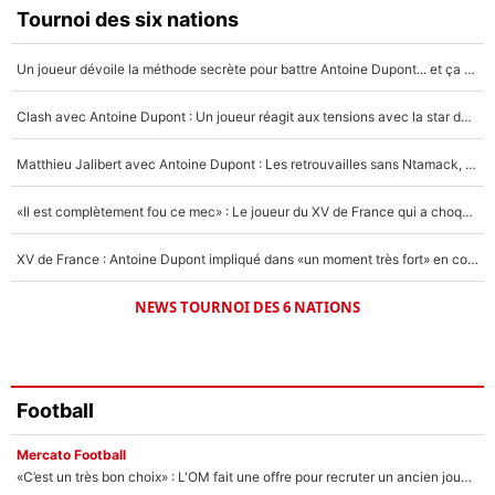
Faris Moumbagna
Tournoi des six nations
5%
Un joueur dévoile la méthode secrète pour battre Antoine Dupont... et ça marche !
Un autre joueur
5%
Clash avec Antoine Dupont : Un joueur réagit aux tensions avec la star du XV de France !
1540 personnes ont participé aux votes.
Matthieu Jalibert avec Antoine Dupont : Les retrouvailles sans Ntamack, «il y a eu des discussions»
«Il est complètement fou ce mec» : Le joueur du XV de France qui a choqué Matthieu Jalibert !
XV de France : Antoine Dupont impliqué dans «un moment très fort» en coulisses
NEWS TOURNOI DES 6 NATIONS
Football
Mercato Football
«C’est un très bon choix» : L'OM fait une offre pour recruter un ancien joueur du PSG... et c'est validé dans l'After Foot !