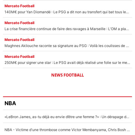
Mercato Football
140M€ pour Yan Diomandé : Le PSG a dit non au transfert qui bat tous les records sur le mercato
Mercato Football
La crise financière continue de faire des ravages à Marseille : L’OM a placé 12 joueurs sur le marché des transferts… et ça pourrait lui rapporter près de 100M€ !
Mercato Football
Maghnes Akliouche raconte sa signature au PSG : Voilà les coulisses de son transfert de rêve à 50M€
Mercato Football
250M€ pour signer une star : Le PSG avait déjà réalisé une folie sur le mercato bien avant Neymar !
NEWS FOOTBALL
NBA
«LeBron James, as-tu déjà eu envie d’être une femme ?» : Un dérapage de Donald Trump sur la superstar de la NBA refait surface
NBA - Victime d'une thrombose comme Victor Wembanyama, Chris Bosh prévient le Français des risques sur sa santé : «J’ai failli mourir sur le coup et j’ai été ramené à la vie»