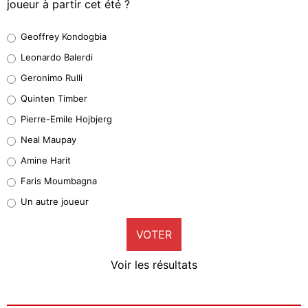
joueur à partir cet été ?
Geoffrey Kondogbia
Geoffrey Kondogbia
38%
Leonardo Balerdi
Leonardo Balerdi
Geronimo Rulli
32%
Quinten Timber
Geronimo Rulli
Pierre-Emile Hojbjerg
5%
Neal Maupay
Quinten Timber
Amine Harit
1%
Faris Moumbagna
Pierre-Emile Hojbjerg
Un autre joueur
9%
VOTER
Neal Maupay
4%
Voir les résultats
Amine Harit
3%