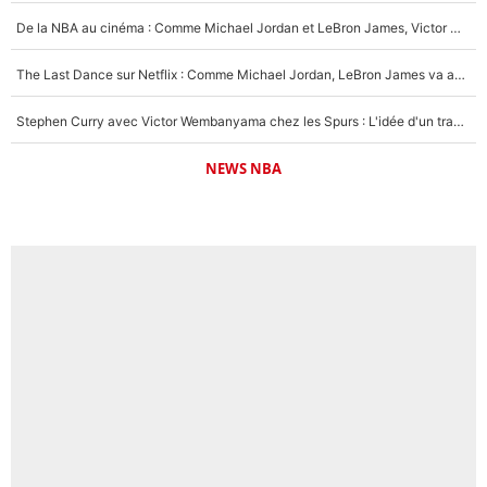
De la NBA au cinéma : Comme Michael Jordan et LeBron James, Victor Wembanyama rêve d'une carrière d'acteur !
The Last Dance sur Netflix : Comme Michael Jordan, LeBron James va avoir le droit à sa série !
Stephen Curry avec Victor Wembanyama chez les Spurs : L'idée d'un trade historique est lancée en NBA !
NEWS NBA