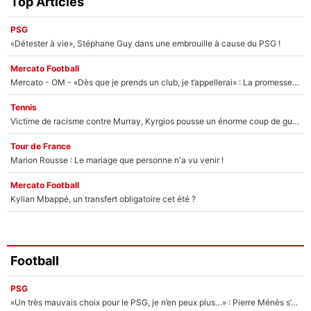
Top Articles
PSG
«Détester à vie», Stéphane Guy dans une embrouille à cause du PSG !
Mercato Football
Mercato - OM - «Dès que je prends un club, je t’appellerai» : La promesse de Marcelino au moment de claquer la porte
Tennis
Victime de racisme contre Murray, Kyrgios pousse un énorme coup de gueule !
Tour de France
Marion Rousse : Le mariage que personne n'a vu venir !
Mercato Football
Kylian Mbappé, un transfert obligatoire cet été ?
Football
PSG
«Un très mauvais choix pour le PSG, je n’en peux plus…» : Pierre Ménès s’est complètement trompé avec Luis Enrique et ces déclarations le prouvent !