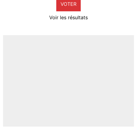
VOTER
Neal Maupay
4%
Voir les résultats
Amine Harit
3%
Faris Moumbagna
4%
Un autre joueur
5%
1703 personnes ont participé aux votes.