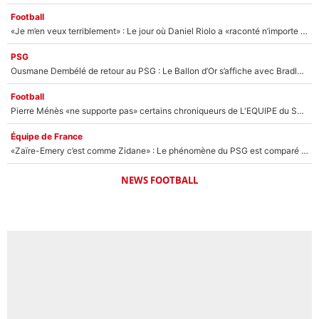
Football
«Je m’en veux terriblement» : Le jour où Daniel Riolo a «raconté n’importe quoi» dans l'After Foot !
PSG
Ousmane Dembélé de retour au PSG : Le Ballon d’Or s’affiche avec Bradley Barcola en plein cœur du feuilleton sur son départ !
Football
Pierre Ménès «ne supporte pas» certains chroniqueurs de L'EQUIPE du Soir : Ils vont tous partir !
Équipe de France
«Zaïre-Emery c’est comme Zidane» : Le phénomène du PSG est comparé à son nouveau sélectionneur... et ils vont se retrouver en Bleus !
NEWS FOOTBALL