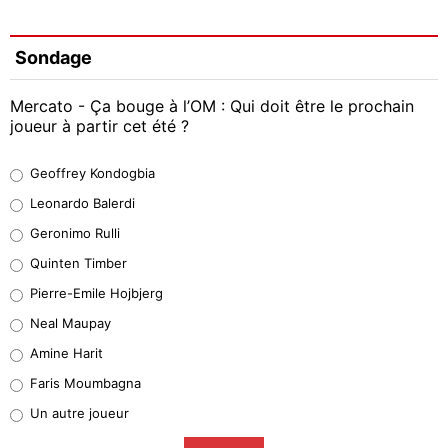
Sondage
Mercato - Ça bouge à l’OM : Qui doit être le prochain
joueur à partir cet été ?
Geoffrey Kondogbia
Geoffrey Kondogbia
38%
Leonardo Balerdi
Leonardo Balerdi
Geronimo Rulli
32%
Quinten Timber
Geronimo Rulli
Pierre-Emile Hojbjerg
5%
Neal Maupay
Quinten Timber
Amine Harit
1%
Faris Moumbagna
Pierre-Emile Hojbjerg
Un autre joueur
9%