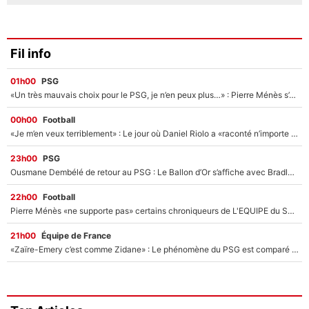
Fil info
01h00
PSG
«Un très mauvais choix pour le PSG, je n’en peux plus…» : Pierre Ménès s’est complètement trompé avec Luis Enrique et ces déclarations le prouvent !
00h00
Football
«Je m’en veux terriblement» : Le jour où Daniel Riolo a «raconté n’importe quoi» dans l'After Foot !
23h00
PSG
Ousmane Dembélé de retour au PSG : Le Ballon d’Or s’affiche avec Bradley Barcola en plein cœur du feuilleton sur son départ !
22h00
Football
Pierre Ménès «ne supporte pas» certains chroniqueurs de L'EQUIPE du Soir : Ils vont tous partir !
21h00
Équipe de France
«Zaïre-Emery c’est comme Zidane» : Le phénomène du PSG est comparé à son nouveau sélectionneur... et ils vont se retrouver en Bleus !