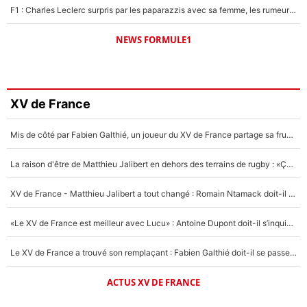
F1 : Charles Leclerc surpris par les paparazzis avec sa femme, les rumeurs étaient vraies !
NEWS FORMULE1
XV de France
Mis de côté par Fabien Galthié, un joueur du XV de France partage sa frustration : «ils ne me l’ont pas dit tout de suite»
La raison d'être de Matthieu Jalibert en dehors des terrains de rugby : «Ça m'atteint autant que si tu touches à un membre de ma famille»
XV de France - Matthieu Jalibert a tout changé : Romain Ntamack doit-il s’inquiéter pour sa place à un an de la Coupe du monde ?
«Le XV de France est meilleur avec Lucu» : Antoine Dupont doit-il s’inquiéter pour sa place ?
Le XV de France a trouvé son remplaçant : Fabien Galthié doit-il se passer d'Antoine Dupont ?
ACTUS XV DE FRANCE