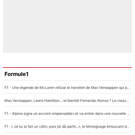
Formule1
F1 - Une légende de McLaren refuse le transfert de Max Verstappen qui pourrait «faire des vagues» et plomber l'ambiance dans l'équipe
Max Verstappen, Lewis Hamilton… et bientôt Fernando Alonso ? Le classement des pilotes les mieux payés en Formule 1 risque de changer !
F1 - Alpine signe un accord «impensable» et va entrer dans une nouvelle dimension : Grande nouvelle pour Pierre Gasly !
F1 : « Je lui ai fait un câlin, puis j’ai dû partir...», le témoignage émouvant de Max Verstappen sur sa fille