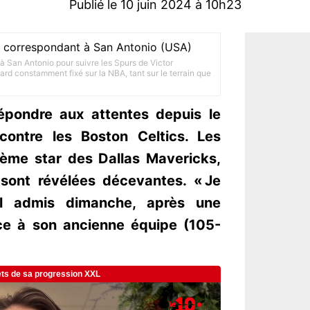
Publié le 10 juin 2024 à 10h23
e, correspondant à San Antonio (USA)
à San Antonio pour suivre les Spurs de Victor
rd constamment fixé sur la NBA, tant sur le terrain que
répondre aux attentes depuis le
ontre les Boston Celtics. Les
ème star des Dallas Mavericks,
 sont révélées décevantes. « Je
-il admis dimanche, après une
ce à son ancienne équipe (105-