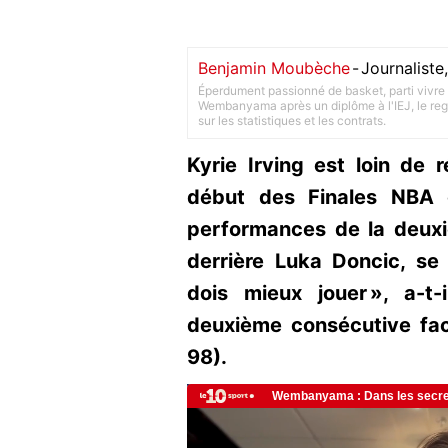
Benjamin Moubèche
-
Journalist
Éperdument passionné de basket, parti vivre 
Wembanyama après un diplôme à l'IEJ, le rega
sur les statistiques et les contrats.
Kyrie Irving est loin de 
début des Finales NBA c
performances de la deuxi
derrière Luka Doncic, se
dois mieux jouer », a-t
deuxième consécutive fa
98).