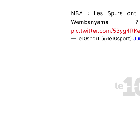
NBA : Les Spurs ont t
Wembanya
pic.twitter.com/53yg4RK
— le10sport (@le10sport)
Ju