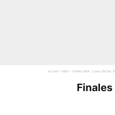
Accueil
NBA
Finales NBA : L’aveu d’échec 
Finales