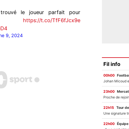
rouvé le joueur parfait pour
ma ?
https://t.co/TfF6fJcx9e
eD4
ne 9, 2024
Fil info
00h00
Footbal
23h00
Mercat
22h15
Tour de
22h00
Équipe