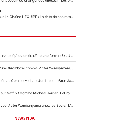
«Il y a probablement besoin de changer des choses» : Les premiers changements de Zinedine Zidane en équipe de France sont révélés ?
l
France Pierron sur La Chaîne L'EQUIPE : La date de son retour dans L'EQUIPE de Choc est connue... et c'était très attendu
«LeBron James, as-tu déjà eu envie d’être une femme ?» : Un dérapage de Donald Trump sur la superstar de la NBA refait surface
NBA - Victime d'une thrombose comme Victor Wembanyama, Chris Bosh prévient le Français des risques sur sa santé : «J’ai failli mourir sur le coup et j’ai été ramené à la vie»
De la NBA au cinéma : Comme Michael Jordan et LeBron James, Victor Wembanyama rêve d'une carrière d'acteur !
The Last Dance sur Netflix : Comme Michael Jordan, LeBron James va avoir le droit à sa série !
Stephen Curry avec Victor Wembanyama chez les Spurs : L'idée d'un trade historique est lancée en NBA !
NEWS NBA