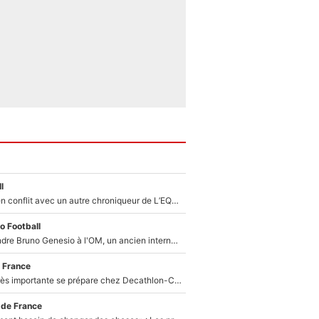
l
Johan Micoud en conflit avec un autre chroniqueur de L’EQUIPE du Soir : «Pendant un moment, je ne les ai pas remis ensemble dans l'émission»
o Football
Proche de rejoindre Bruno Genesio à l'OM, un ancien international français va finalement débarquer... sur RMC !
 France
Une signature très importante se prépare chez Decathlon-CMA CGM pour aider Paul Seixas à gagner le Tour de France 2027
 de France