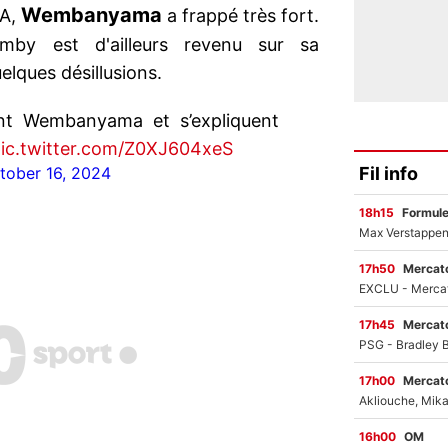
Wembanyama
BA,
a frappé très fort.
mby est d'ailleurs revenu sur sa
elques désillusions.
ent Wembanyama et s’expliquent
ic.twitter.com/Z0XJ604xeS
Fil info
tober 16, 2024
18h15
Formul
17h50
Mercato
17h45
Mercato
17h00
Mercato
16h00
OM