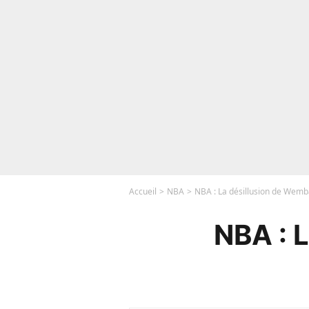
Accueil
NBA
NBA : La désillusion de We
NBA : 