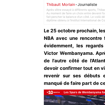
Thibault Morlain
-
Journaliste
Après s’être essayé à différents sports, Thiba
Au moment de faire un choix entre devenir foot
fait pencher la balance d’un côté. Le voilà d
diplôme obtenu à l’Institut International de 
Le 25 octobre prochain, le
NBA avec une rencontre f
évidemment, les regards
Victor Wembanyama. Après
de l'autre côté de l'Atla
devoir confirmer tout en vi
revenir sur ses débuts
manqué de faire part de c