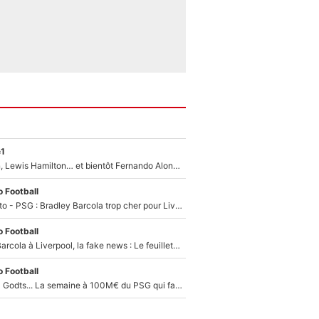
e1
Max Verstappen, Lewis Hamilton… et bientôt Fernando Alonso ? Le classement des pilotes les mieux payés en Formule 1 risque de changer !
 Football
EXCLU - Mercato - PSG : Bradley Barcola trop cher pour Liverpool
 Football
PSG - Bradley Barcola à Liverpool, la fake news : Le feuilleton continue !
 Football
Akliouche, Mika Godts... La semaine à 100M€ du PSG qui fait basculer le mercato du PSG !