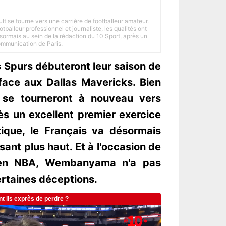
ult se tourne vers une carrière de footballeur amateur.
balleur professionnel et journaliste, les qualités ont
ésormais au sein de la rédaction du 10 Sport, après un
Communication de Paris.
s Spurs débuteront leur saison de
ace aux Dallas Mavericks. Bien
 se tourneront à nouveau vers
 un excellent premier exercice
ntique, le Français va désormais
sant plus haut. Et à l'occasion de
 en NBA, Wembanyama n'a pas
ertaines déceptions.