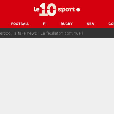
 et bientôt Fernando Alonso ? Le classement des pilotes les mieux p
dley Barcola trop cher pour Liverpool
FOOTBALL
F1
RUGBY
NBA
CO
rpool, la fake news : Le feuilleton continue !
a semaine à 100M€ du PSG qui fait basculer le mercato du PS
e harcèlement à l’OM : Le départ qui soulage le vestiaire de 