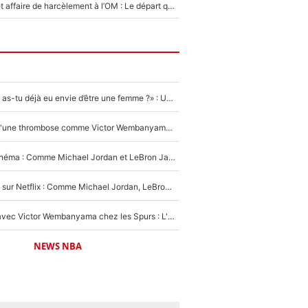
Climat toxique et affaire de harcèlement à l’OM : Le départ qui soulage le vestiaire de Bruno Genesio
«LeBron James, as-tu déjà eu envie d’être une femme ?» : Un dérapage de Donald Trump sur la superstar de la NBA refait surface
NBA - Victime d'une thrombose comme Victor Wembanyama, Chris Bosh prévient le Français des risques sur sa santé : «J’ai failli mourir sur le coup et j’ai été ramené à la vie»
De la NBA au cinéma : Comme Michael Jordan et LeBron James, Victor Wembanyama rêve d'une carrière d'acteur !
The Last Dance sur Netflix : Comme Michael Jordan, LeBron James va avoir le droit à sa série !
Stephen Curry avec Victor Wembanyama chez les Spurs : L'idée d'un trade historique est lancée en NBA !
NEWS NBA