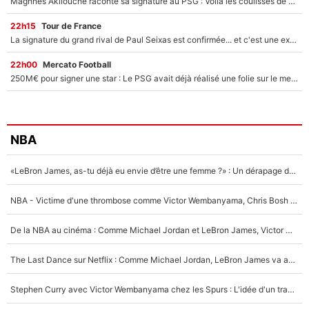
Maghnes Akliouche raconte sa signature au PSG : Voilà les coulisses de son transfert de rêve à 50M€
22h15
Tour de France
La signature du grand rival de Paul Seixas est confirmée... et c'est une excellente nouvelle pour l'équipe Decathlon-CMA CGM !
22h00
Mercato Football
250M€ pour signer une star : Le PSG avait déjà réalisé une folie sur le mercato bien avant Neymar !
NBA
«LeBron James, as-tu déjà eu envie d’être une femme ?» : Un dérapage de Donald Trump sur la superstar de la NBA refait surface
NBA - Victime d'une thrombose comme Victor Wembanyama, Chris Bosh prévient le Français des risques sur sa santé : «J’ai failli mourir sur le coup et j’ai été ramené à la vie»
De la NBA au cinéma : Comme Michael Jordan et LeBron James, Victor Wembanyama rêve d'une carrière d'acteur !
The Last Dance sur Netflix : Comme Michael Jordan, LeBron James va avoir le droit à sa série !
Stephen Curry avec Victor Wembanyama chez les Spurs : L'idée d'un trade historique est lancée en NBA !