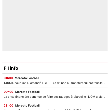
Fil info
01h00
Mercato Football
140M€ pour Yan Diomandé : Le PSG a dit non au transfert qui bat tous les records sur le mercato
00h00
Mercato Football
La crise financière continue de faire des ravages à Marseille : L’OM a placé 12 joueurs sur le marché des transferts… et ça pourrait lui rapporter près de 100M€ !
23h00
Mercato Football