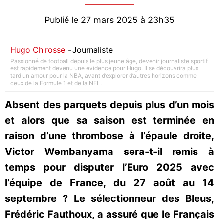
Publié le 27 mars 2025 à 23h35
Hugo Chirossel
-
Journaliste
Passionné de football depuis le plus jeune âge, devenir journaliste sportif
est rapidement devenu une évidence pour Hugo. Il se découvrira plus
tard un amour pour la NBA, avant d’explorer d’autres horizons comme
ceux de la Formule 1 et de la NFL.
Absent des parquets depuis plus d’un mois
et alors que sa saison est terminée en
raison d’une thrombose à l’épaule droite,
Victor Wembanyama sera-t-il remis à
temps pour disputer l’Euro 2025 avec
l’équipe de France, du 27 août au 14
septembre ? Le sélectionneur des Bleus,
Frédéric Fauthoux, a assuré que le Français