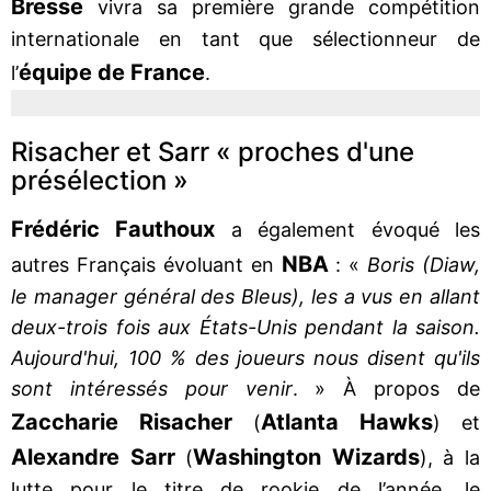
Bresse
vivra sa première grande compétition
internationale en tant que sélectionneur de
équipe de France
l’
.
Risacher et Sarr « proches d'une
présélection »
Frédéric Fauthoux
a également évoqué les
NBA
autres Français évoluant en
: «
Boris (Diaw,
le manager général des Bleus), les a vus en allant
deux-trois fois aux États-Unis pendant la saison.
Aujourd'hui, 100 % des joueurs nous disent qu'ils
sont intéressés pour venir
. » À propos de
Zaccharie Risacher
Atlanta Hawks
(
) et
Alexandre Sarr
Washington Wizards
(
), à la
lutte pour le titre de rookie de l’année, le