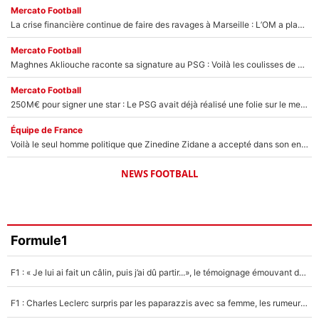
Mercato Football
La crise financière continue de faire des ravages à Marseille : L’OM a placé 12 joueurs sur le marché des transferts… et ça pourrait lui rapporter près de 100M€ !
Mercato Football
Maghnes Akliouche raconte sa signature au PSG : Voilà les coulisses de son transfert de rêve à 50M€
Mercato Football
250M€ pour signer une star : Le PSG avait déjà réalisé une folie sur le mercato bien avant Neymar !
Équipe de France
Voilà le seul homme politique que Zinedine Zidane a accepté dans son entourage : «Je garde un très bon souvenir de lui»
NEWS FOOTBALL
Formule1
F1 : « Je lui ai fait un câlin, puis j’ai dû partir...», le témoignage émouvant de Max Verstappen sur sa fille
F1 : Charles Leclerc surpris par les paparazzis avec sa femme, les rumeurs étaient vraies !