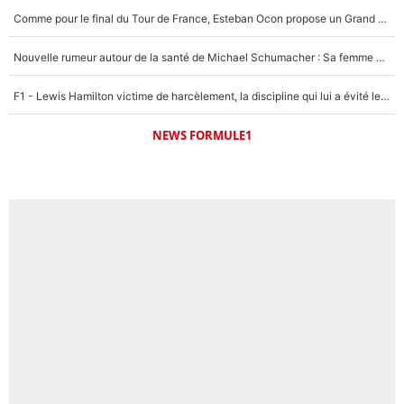
Comme pour le final du Tour de France, Esteban Ocon propose un Grand Prix de Formule 1 à Paris : «Autour de l’Arc de Triomphe, ce serait génial» !
Nouvelle rumeur autour de la santé de Michael Schumacher : Sa femme Corinna sort du silence
F1 - Lewis Hamilton victime de harcèlement, la discipline qui lui a évité le pire : «J'aurais probablement mal tourné»
NEWS FORMULE1