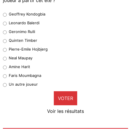
joueur à partir cet été ?
Geoffrey Kondogbia
Geoffrey Kondogbia
38%
Leonardo Balerdi
Leonardo Balerdi
Geronimo Rulli
32%
Quinten Timber
Geronimo Rulli
Pierre-Emile Hojbjerg
5%
Neal Maupay
Quinten Timber
Amine Harit
1%
Faris Moumbagna
Pierre-Emile Hojbjerg
Un autre joueur
9%
VOTER
Neal Maupay
4%
Voir les résultats
Amine Harit
3%