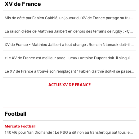
Faris Moumbagna
XV de France
5%
Mis de côté par Fabien Galthié, un joueur du XV de France partage sa frustration : «ils ne me l’ont pas dit tout de suite»
Un autre joueur
5%
La raison d'être de Matthieu Jalibert en dehors des terrains de rugby : «Ça m'atteint autant que si tu touches à un membre de ma famille»
1538 personnes ont participé aux votes.
XV de France - Matthieu Jalibert a tout changé : Romain Ntamack doit-il s’inquiéter pour sa place à un an de la Coupe du monde ?
«Le XV de France est meilleur avec Lucu» : Antoine Dupont doit-il s’inquiéter pour sa place ?
Le XV de France a trouvé son remplaçant : Fabien Galthié doit-il se passer d'Antoine Dupont ?
ACTUS XV DE FRANCE
Football
Mercato Football
140M€ pour Yan Diomandé : Le PSG a dit non au transfert qui bat tous les records sur le mercato