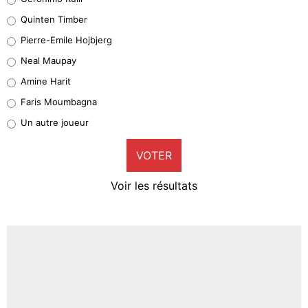
32%
Quinten Timber
Geronimo Rulli
Pierre-Emile Hojbjerg
4%
Neal Maupay
Quinten Timber
Amine Harit
1%
Faris Moumbagna
Pierre-Emile Hojbjerg
Un autre joueur
9%
VOTER
Neal Maupay
4%
Voir les résultats
Amine Harit
3%
Faris Moumbagna
4%
Un autre joueur
5%