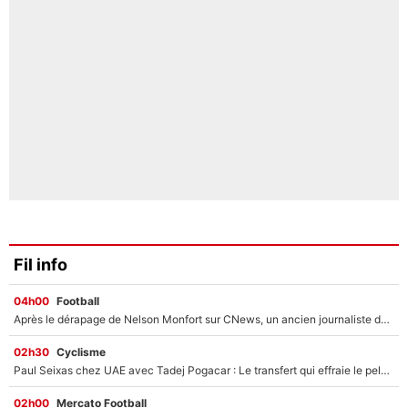
Fil info
04h00
Football
Après le dérapage de Nelson Monfort sur CNews, un ancien journaliste de France Télévisions relance la polémique sur les incendies en Gironde
02h30
Cyclisme
Paul Seixas chez UAE avec Tadej Pogacar : Le transfert qui effraie le peloton, «c’est la pire des choses qui puisse arriver»
02h00
Mercato Football