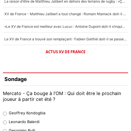
La raison d'être de Matthieu Jalibert en dehors des terrains de rugby : «Ça m'atteint autant que si tu touches à un membre de ma famille»
XV de France - Matthieu Jalibert a tout changé : Romain Ntamack doit-il s’inquiéter pour sa place à un an de la Coupe du monde ?
«Le XV de France est meilleur avec Lucu» : Antoine Dupont doit-il s’inquiéter pour sa place ?
Le XV de France a trouvé son remplaçant : Fabien Galthié doit-il se passer d'Antoine Dupont ?
ACTUS XV DE FRANCE
Sondage
Mercato - Ça bouge à l’OM : Qui doit être le prochain
joueur à partir cet été ?
Geoffrey Kondogbia
Geoffrey Kondogbia
38%
Leonardo Balerdi
Leonardo Balerdi
Geronimo Rulli