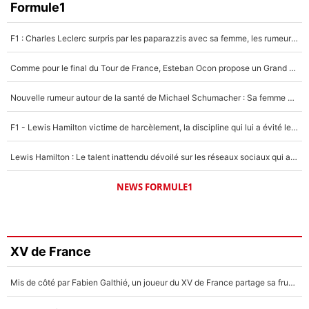
Formule1
F1 : Charles Leclerc surpris par les paparazzis avec sa femme, les rumeurs étaient vraies !
Comme pour le final du Tour de France, Esteban Ocon propose un Grand Prix de Formule 1 à Paris : «Autour de l’Arc de Triomphe, ce serait génial» !
Nouvelle rumeur autour de la santé de Michael Schumacher : Sa femme Corinna sort du silence
F1 - Lewis Hamilton victime de harcèlement, la discipline qui lui a évité le pire : «J'aurais probablement mal tourné»
Lewis Hamilton : Le talent inattendu dévoilé sur les réseaux sociaux qui a impressionné Kim Kardashian pendant leurs vacances en amoureux !
NEWS FORMULE1
XV de France
Mis de côté par Fabien Galthié, un joueur du XV de France partage sa frustration : «ils ne me l’ont pas dit tout de suite»