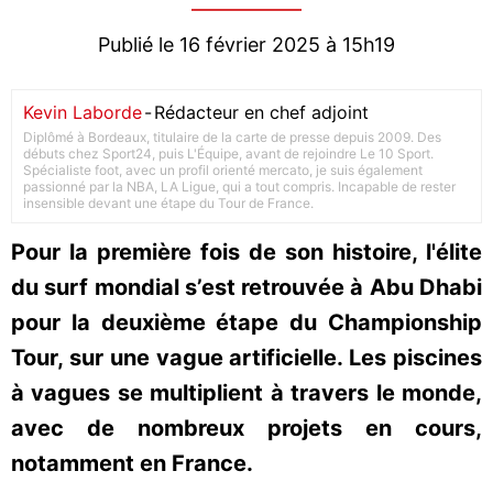
Publié le 16 février 2025 à 15h19
Kevin Laborde
-
Rédacteur en chef adjoint
Diplômé à Bordeaux, titulaire de la carte de presse depuis 2009. Des
débuts chez Sport24, puis L'Équipe, avant de rejoindre Le 10 Sport.
Spécialiste foot, avec un profil orienté mercato, je suis également
passionné par la NBA, LA Ligue, qui a tout compris. Incapable de rester
insensible devant une étape du Tour de France.
Pour la première fois de son histoire, l'élite
du surf mondial s’est retrouvée à Abu Dhabi
pour la deuxième étape du Championship
Tour, sur une vague artificielle. Les piscines
à vagues se multiplient à travers le monde,
avec de nombreux projets en cours,
notamment en France.