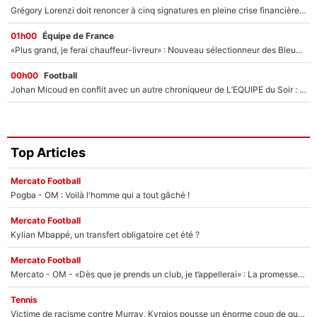
Grégory Lorenzi doit renoncer à cinq signatures en pleine crise financière : L’IA propose sept noms à l’OM pour un mercato réussi... à seulement 5M€ !
01h00
Équipe de France
«Plus grand, je ferai chauffeur-livreur» : Nouveau sélectionneur des Bleus, Zinédine Zidane s’était imaginé un avenir très différent lorsqu'il était enfant
00h00
Football
Johan Micoud en conflit avec un autre chroniqueur de L’EQUIPE du Soir : «Pendant un moment, je ne les ai pas remis ensemble dans l'émission»
Top Articles
Mercato Football
Pogba - OM : Voilà l'homme qui a tout gâché !
Mercato Football
Kylian Mbappé, un transfert obligatoire cet été ?
Mercato Football
Mercato - OM - «Dès que je prends un club, je t’appellerai» : La promesse de Marcelino au moment de claquer la porte
Tennis
Victime de racisme contre Murray, Kyrgios pousse un énorme coup de gueule !