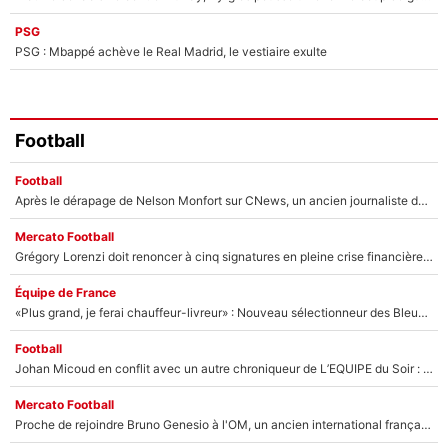
PSG
PSG : Mbappé achève le Real Madrid, le vestiaire exulte
Football
Football
Après le dérapage de Nelson Monfort sur CNews, un ancien journaliste de France Télévisions relance la polémique sur les incendies en Gironde
Mercato Football
Grégory Lorenzi doit renoncer à cinq signatures en pleine crise financière : L’IA propose sept noms à l’OM pour un mercato réussi... à seulement 5M€ !
Équipe de France
«Plus grand, je ferai chauffeur-livreur» : Nouveau sélectionneur des Bleus, Zinédine Zidane s’était imaginé un avenir très différent lorsqu'il était enfant
Football
Johan Micoud en conflit avec un autre chroniqueur de L’EQUIPE du Soir : «Pendant un moment, je ne les ai pas remis ensemble dans l'émission»
Mercato Football
Proche de rejoindre Bruno Genesio à l'OM, un ancien international français va finalement débarquer... sur RMC !