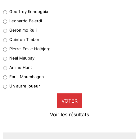
Geoffrey Kondogbia
Geoffrey Kondogbia
38%
Leonardo Balerdi
Leonardo Balerdi
Geronimo Rulli
32%
Quinten Timber
Geronimo Rulli
Pierre-Emile Hojbjerg
5%
Neal Maupay
Quinten Timber
Amine Harit
1%
Faris Moumbagna
Pierre-Emile Hojbjerg
Un autre joueur
9%
VOTER
Neal Maupay
4%
Voir les résultats
Amine Harit
3%
Faris Moumbagna