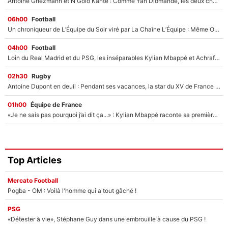
Antoine Griezmann et N'Golo Kanté : Comme Yan Diomandé, les deux champions du monde ont refusé de signer au PSG !
06h00
Football
Un chroniqueur de L’Équipe du Soir viré par La Chaîne L’Équipe : Même Olivier Ménard n’avait pas pu empêcher son départ, «je l’ai appris sur Twitter, je l’ai vécu assez mal»
04h00
Football
Loin du Real Madrid et du PSG, les inséparables Kylian Mbappé et Achraf Hakimi changent d'équipe le temps d'une journée !
02h30
Rugby
Antoine Dupont en deuil : Pendant ses vacances, la star du XV de France a perdu sa grand-mère
01h00
Équipe de France
«Je ne sais pas pourquoi j’ai dit ça...» : Kylian Mbappé raconte sa première rencontre avec Zinédine Zidane (et c’est très drôle)
Top Articles
Mercato Football
Pogba - OM : Voilà l'homme qui a tout gâché !
PSG
«Détester à vie», Stéphane Guy dans une embrouille à cause du PSG !