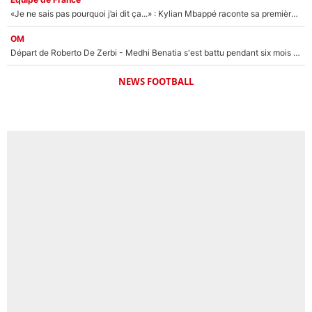
«Je ne sais pas pourquoi j’ai dit ça...» : Kylian Mbappé raconte sa première rencontre avec Zinédine Zidane (et c’est très drôle)
OM
Départ de Roberto De Zerbi - Medhi Benatia s'est battu pendant six mois pour le retenir à l'OM, le PSG a été le naufrage de trop : «Je pars avec toi»
NEWS FOOTBALL