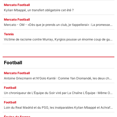
Mercato Football
Kylian Mbappé, un transfert obligatoire cet été ?
Mercato Football
Mercato - OM - «Dès que je prends un club, je t’appellerai» : La promesse de Marcelino au moment de claquer la porte
Tennis
Victime de racisme contre Murray, Kyrgios pousse un énorme coup de gueule !
Football
Mercato Football
Antoine Griezmann et N'Golo Kanté : Comme Yan Diomandé, les deux champions du monde ont refusé de signer au PSG !
Football
Un chroniqueur de L’Équipe du Soir viré par La Chaîne L’Équipe : Même Olivier Ménard n’avait pas pu empêcher son départ, «je l’ai appris sur Twitter, je l’ai vécu assez mal»
Football
Loin du Real Madrid et du PSG, les inséparables Kylian Mbappé et Achraf Hakimi changent d'équipe le temps d'une journée !
Équipe de France