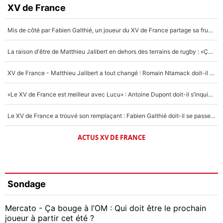
XV de France
Mis de côté par Fabien Galthié, un joueur du XV de France partage sa frustration : «ils ne me l’ont pas dit tout de suite»
La raison d'être de Matthieu Jalibert en dehors des terrains de rugby : «Ça m'atteint autant que si tu touches à un membre de ma famille»
XV de France - Matthieu Jalibert a tout changé : Romain Ntamack doit-il s’inquiéter pour sa place à un an de la Coupe du monde ?
«Le XV de France est meilleur avec Lucu» : Antoine Dupont doit-il s’inquiéter pour sa place ?
Le XV de France a trouvé son remplaçant : Fabien Galthié doit-il se passer d'Antoine Dupont ?
ACTUS XV DE FRANCE
Sondage
Mercato - Ça bouge à l’OM : Qui doit être le prochain
joueur à partir cet été ?