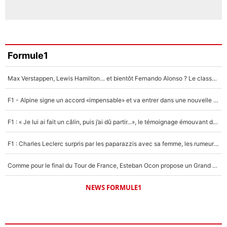
Formule1
Max Verstappen, Lewis Hamilton… et bientôt Fernando Alonso ? Le classement des pilotes les mieux payés en Formule 1 risque de changer !
F1 - Alpine signe un accord «impensable» et va entrer dans une nouvelle dimension : Grande nouvelle pour Pierre Gasly !
F1 : « Je lui ai fait un câlin, puis j’ai dû partir...», le témoignage émouvant de Max Verstappen sur sa fille
F1 : Charles Leclerc surpris par les paparazzis avec sa femme, les rumeurs étaient vraies !
Comme pour le final du Tour de France, Esteban Ocon propose un Grand Prix de Formule 1 à Paris : «Autour de l’Arc de Triomphe, ce serait génial» !
NEWS FORMULE1