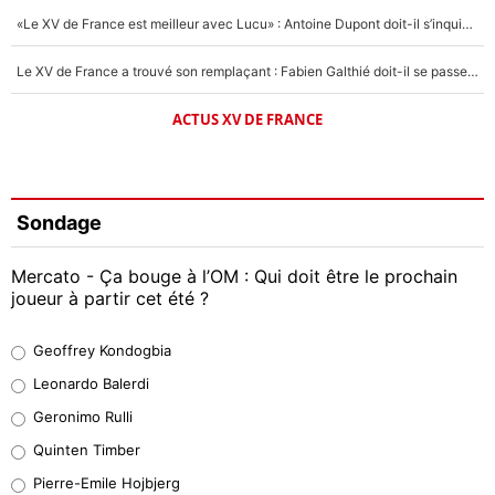
«Le XV de France est meilleur avec Lucu» : Antoine Dupont doit-il s’inquiéter pour sa place ?
Le XV de France a trouvé son remplaçant : Fabien Galthié doit-il se passer d'Antoine Dupont ?
ACTUS XV DE FRANCE
Sondage
Mercato - Ça bouge à l’OM : Qui doit être le prochain
joueur à partir cet été ?
Geoffrey Kondogbia
Geoffrey Kondogbia
38%
Leonardo Balerdi
Leonardo Balerdi
Geronimo Rulli
32%
Quinten Timber
Geronimo Rulli
Pierre-Emile Hojbjerg