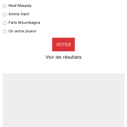
5%
Neal Maupay
Quinten Timber
Amine Harit
1%
Faris Moumbagna
Pierre-Emile Hojbjerg
Un autre joueur
9%
VOTER
Neal Maupay
4%
Voir les résultats
Amine Harit
3%
Faris Moumbagna
4%
Un autre joueur
5%
1645 personnes ont participé aux votes.