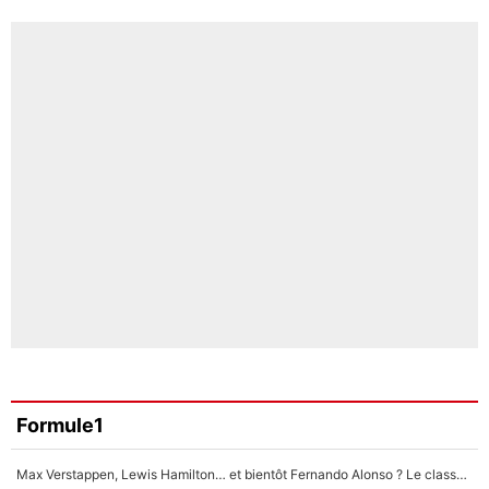
Formule1
Max Verstappen, Lewis Hamilton… et bientôt Fernando Alonso ? Le classement des pilotes les mieux payés en Formule 1 risque de changer !