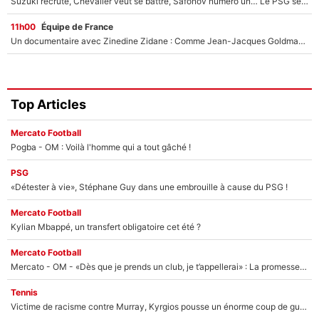
Suzuki recruté, Chevalier veut se battre, Safonov numéro un… Le PSG se lance encore dans un gros chantier pour le poste de gardien de but
11h00
Équipe de France
Un documentaire avec Zinedine Zidane : Comme Jean-Jacques Goldman et Mylène Farmer, le nouveau sélectionneur de l'équipe de France a recalé une journaliste très connue
Top Articles
Mercato Football
Pogba - OM : Voilà l'homme qui a tout gâché !
PSG
«Détester à vie», Stéphane Guy dans une embrouille à cause du PSG !
Mercato Football
Kylian Mbappé, un transfert obligatoire cet été ?
Mercato Football
Mercato - OM - «Dès que je prends un club, je t’appellerai» : La promesse de Marcelino au moment de claquer la porte
Tennis
Victime de racisme contre Murray, Kyrgios pousse un énorme coup de gueule !