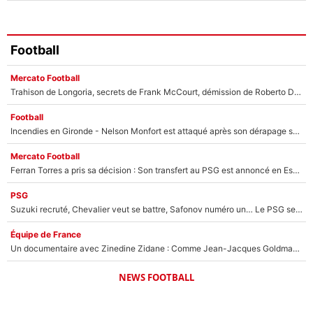
Football
Mercato Football
Trahison de Longoria, secrets de Frank McCourt, démission de Roberto De Zerbi : Medhi Benatia se lâche sur départ de l'OM et fait d'importantes révélations
Football
Incendies en Gironde - Nelson Monfort est attaqué après son dérapage sur CNews : «Et lui, il prend combien pour parler dans un studio climatisé?»
Mercato Football
Ferran Torres a pris sa décision : Son transfert au PSG est annoncé en Espagne !
PSG
Suzuki recruté, Chevalier veut se battre, Safonov numéro un… Le PSG se lance encore dans un gros chantier pour le poste de gardien de but
Équipe de France
Un documentaire avec Zinedine Zidane : Comme Jean-Jacques Goldman et Mylène Farmer, le nouveau sélectionneur de l'équipe de France a recalé une journaliste très connue
NEWS FOOTBALL