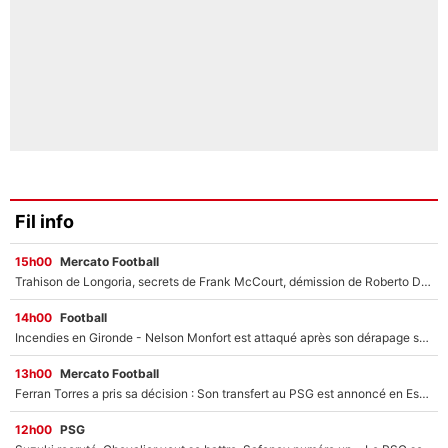
Fil info
15h00
Mercato Football
Trahison de Longoria, secrets de Frank McCourt, démission de Roberto De Zerbi : Medhi Benatia se lâche sur départ de l'OM et fait d'importantes révélations
14h00
Football
Incendies en Gironde - Nelson Monfort est attaqué après son dérapage sur CNews : «Et lui, il prend combien pour parler dans un studio climatisé?»
13h00
Mercato Football
Ferran Torres a pris sa décision : Son transfert au PSG est annoncé en Espagne !
12h00
PSG