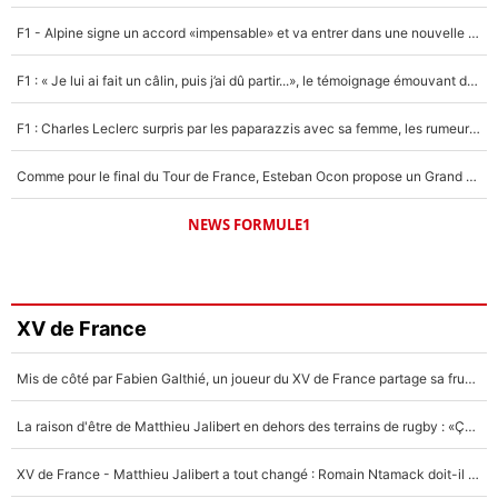
F1 - Alpine signe un accord «impensable» et va entrer dans une nouvelle dimension : Grande nouvelle pour Pierre Gasly !
F1 : « Je lui ai fait un câlin, puis j’ai dû partir...», le témoignage émouvant de Max Verstappen sur sa fille
F1 : Charles Leclerc surpris par les paparazzis avec sa femme, les rumeurs étaient vraies !
Comme pour le final du Tour de France, Esteban Ocon propose un Grand Prix de Formule 1 à Paris : «Autour de l’Arc de Triomphe, ce serait génial» !
NEWS FORMULE1
XV de France
Mis de côté par Fabien Galthié, un joueur du XV de France partage sa frustration : «ils ne me l’ont pas dit tout de suite»
La raison d'être de Matthieu Jalibert en dehors des terrains de rugby : «Ça m'atteint autant que si tu touches à un membre de ma famille»
XV de France - Matthieu Jalibert a tout changé : Romain Ntamack doit-il s’inquiéter pour sa place à un an de la Coupe du monde ?