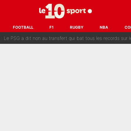
 «impensable» et va entrer dans une nouvelle dimension : Gra
L'OM fait une offre pour recruter un ancien joueur du PSG... et
FOOTBALL
F1
RUGBY
NBA
CO
Le PSG a dit non au transfert qui bat tous les records sur 
e des ravages à Marseille : L’OM a placé 12 joueurs sur le marché des transferts… 
sa signature au PSG : Voilà les coulisses de son transfert 