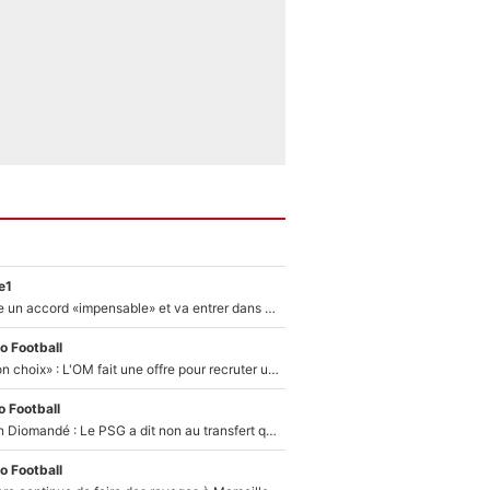
e1
F1 - Alpine signe un accord «impensable» et va entrer dans une nouvelle dimension : Grande nouvelle pour Pierre Gasly !
o Football
«C’est un très bon choix» : L'OM fait une offre pour recruter un ancien joueur du PSG... et c'est validé dans l'After Foot !
 Football
140M€ pour Yan Diomandé : Le PSG a dit non au transfert qui bat tous les records sur le mercato
o Football