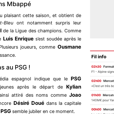
ans Mbappé
u plaisant cette saison, et obtient de
t-Bleu
ont notamment surpris leur
l
de la Ligue des champions. Comme
Luis Enrique
de
s’est soudée après le
Ousmane
 Plusieurs joueurs, comme
issance.
Fil info
as au PSG !
02h30
Formul
PSG
dia espagnol indique que le
02h00
Mercat
Kylian
s jeunes après le départ de
Joao
insi attiré des noms comme
01h00
Mercato
Désiré Doué
ncore
dans la capitale
00h00
Mercat
PSG
e
semble jubiler en ce moment.