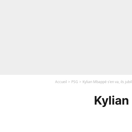
Accueil
PSG
Kylian Mbappé s'en va, ils jubi
Kylian