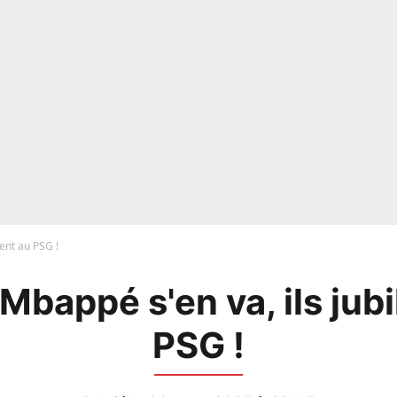
lent au PSG !
 Mbappé s'en va, ils jubi
PSG !