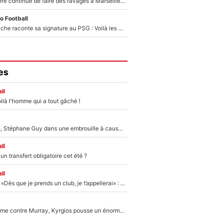
La crise financière continue de faire des ravages à Marseille : L’OM a placé 12 joueurs sur le marché des transferts… et ça pourrait lui rapporter près de 100M€ !
o Football
Maghnes Akliouche raconte sa signature au PSG : Voilà les coulisses de son transfert de rêve à 50M€
es
ll
ilà l'homme qui a tout gâché !
«Détester à vie», Stéphane Guy dans une embrouille à cause du PSG !
ll
n transfert obligatoire cet été ?
ll
Mercato - OM - «Dès que je prends un club, je t’appellerai» : La promesse de Marcelino au moment de claquer la porte
Victime de racisme contre Murray, Kyrgios pousse un énorme coup de gueule !