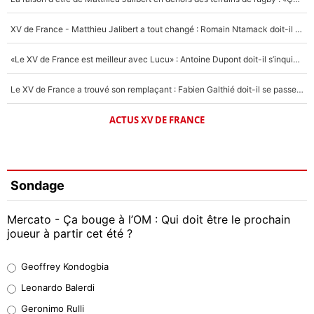
XV de France - Matthieu Jalibert a tout changé : Romain Ntamack doit-il s’inquiéter pour sa place à un an de la Coupe du monde ?
«Le XV de France est meilleur avec Lucu» : Antoine Dupont doit-il s’inquiéter pour sa place ?
Le XV de France a trouvé son remplaçant : Fabien Galthié doit-il se passer d'Antoine Dupont ?
ACTUS XV DE FRANCE
Sondage
Mercato - Ça bouge à l’OM : Qui doit être le prochain
joueur à partir cet été ?
Geoffrey Kondogbia
Geoffrey Kondogbia
38%
Leonardo Balerdi
Leonardo Balerdi
Geronimo Rulli