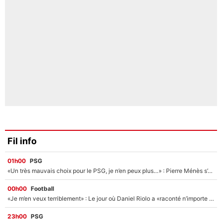
Fil info
01h00
PSG
«Un très mauvais choix pour le PSG, je n’en peux plus…» : Pierre Ménès s’est complètement trompé avec Luis Enrique et ces déclarations le prouvent !
00h00
Football
«Je m’en veux terriblement» : Le jour où Daniel Riolo a «raconté n’importe quoi» dans l'After Foot !
23h00
PSG