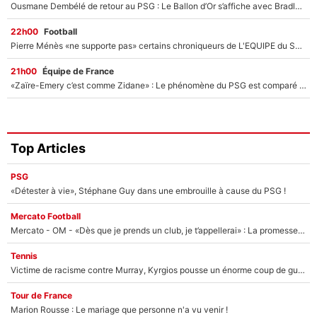
Ousmane Dembélé de retour au PSG : Le Ballon d’Or s’affiche avec Bradley Barcola en plein cœur du feuilleton sur son départ !
22h00
Football
Pierre Ménès «ne supporte pas» certains chroniqueurs de L'EQUIPE du Soir : Ils vont tous partir !
21h00
Équipe de France
«Zaïre-Emery c’est comme Zidane» : Le phénomène du PSG est comparé à son nouveau sélectionneur... et ils vont se retrouver en Bleus !
Top Articles
PSG
«Détester à vie», Stéphane Guy dans une embrouille à cause du PSG !
Mercato Football
Mercato - OM - «Dès que je prends un club, je t’appellerai» : La promesse de Marcelino au moment de claquer la porte
Tennis
Victime de racisme contre Murray, Kyrgios pousse un énorme coup de gueule !
Tour de France
Marion Rousse : Le mariage que personne n'a vu venir !