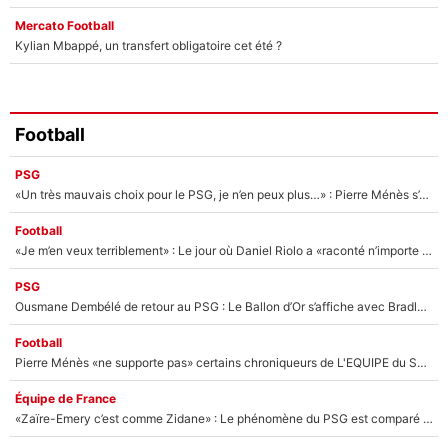
Mercato Football
Kylian Mbappé, un transfert obligatoire cet été ?
Football
PSG
«Un très mauvais choix pour le PSG, je n’en peux plus…» : Pierre Ménès s’est complètement trompé avec Luis Enrique et ces déclarations le prouvent !
Football
«Je m’en veux terriblement» : Le jour où Daniel Riolo a «raconté n’importe quoi» dans l'After Foot !
PSG
Ousmane Dembélé de retour au PSG : Le Ballon d’Or s’affiche avec Bradley Barcola en plein cœur du feuilleton sur son départ !
Football
Pierre Ménès «ne supporte pas» certains chroniqueurs de L'EQUIPE du Soir : Ils vont tous partir !
Équipe de France
«Zaïre-Emery c’est comme Zidane» : Le phénomène du PSG est comparé à son nouveau sélectionneur... et ils vont se retrouver en Bleus !