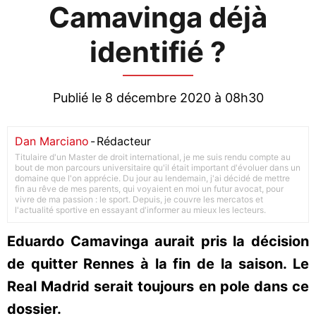
Camavinga déjà
identifié ?
Publié le 8 décembre 2020 à 08h30
Dan Marciano
-
Rédacteur
Titulaire d'un Master de droit international, je me suis rendu compte au
bout de mon parcours universitaire qu'il était important d'évoluer dans un
domaine que l'on apprécie. Du jour au lendemain, j'ai décidé de mettre
fin au rêve de mes parents, qui voyaient en moi un futur avocat, pour
vivre de ma passion : le sport. Depuis, je couvre les mercatos et
l'actualité sportive en essayant d'informer au mieux les lecteurs.
Eduardo Camavinga aurait pris la décision
de quitter Rennes à la fin de la saison. Le
Real Madrid serait toujours en pole dans ce
dossier.