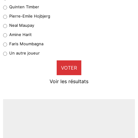
32%
Quinten Timber
Geronimo Rulli
Pierre-Emile Hojbjerg
5%
Neal Maupay
Quinten Timber
Amine Harit
1%
Faris Moumbagna
Pierre-Emile Hojbjerg
Un autre joueur
9%
VOTER
Neal Maupay
4%
Voir les résultats
Amine Harit
3%
Faris Moumbagna
4%
Un autre joueur
5%