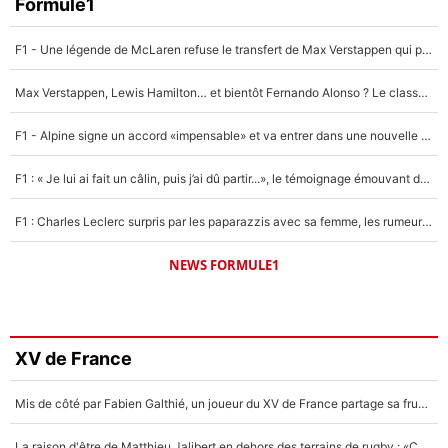
Formule1
F1 - Une légende de McLaren refuse le transfert de Max Verstappen qui pourrait «faire des vagues» et plomber l'ambiance dans l'équipe
Max Verstappen, Lewis Hamilton… et bientôt Fernando Alonso ? Le classement des pilotes les mieux payés en Formule 1 risque de changer !
F1 - Alpine signe un accord «impensable» et va entrer dans une nouvelle dimension : Grande nouvelle pour Pierre Gasly !
F1 : « Je lui ai fait un câlin, puis j’ai dû partir...», le témoignage émouvant de Max Verstappen sur sa fille
F1 : Charles Leclerc surpris par les paparazzis avec sa femme, les rumeurs étaient vraies !
NEWS FORMULE1
XV de France
Mis de côté par Fabien Galthié, un joueur du XV de France partage sa frustration : «ils ne me l’ont pas dit tout de suite»
La raison d'être de Matthieu Jalibert en dehors des terrains de rugby : «Ça m'atteint autant que si tu touches à un membre de ma famille»