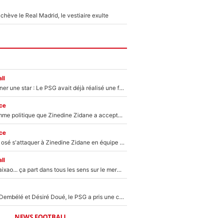
hève le Real Madrid, le vestiaire exulte
ll
250M€ pour signer une star : Le PSG avait déjà réalisé une folie sur le mercato bien avant Neymar !
ce
Voilà le seul homme politique que Zinedine Zidane a accepté dans son entourage : «Je garde un très bon souvenir de lui»
ce
Franck Ribéry a osé s'attaquer à Zinedine Zidane en équipe de France : «Je n'aurais jamais fait ça»
ll
Medina, Rulli, Paixao... ça part dans tous les sens sur le mercato de l'OM : Frank McCourt va enfin récupérer l'argent qu'il attend ?
Sans Ousmane Dembélé et Désiré Doué, le PSG a pris une correction face à Majorque : Luis Enrique attend avec impatience des renforts !
NEWS FOOTBALL