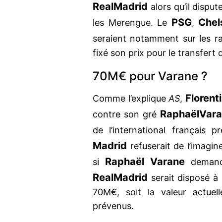
Real
Madrid
alors qu’il dispu
PSG
Chel
les Merengue. Le
,
seraient notamment sur les r
fixé son prix pour le transfert 
70M€ pour Varane ?
Florent
Comme l’explique
AS
,
Raphaël
Var
contre son gré
de l’international français 
Madrid
refuserait de l’imagine
Raphaël Varane
si
demande
Real
Madrid
serait disposé à 
70M€, soit la valeur actuel
prévenus.