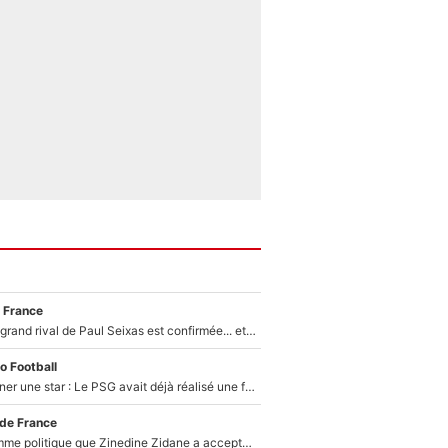
 France
La signature du grand rival de Paul Seixas est confirmée... et c'est une excellente nouvelle pour l'équipe Decathlon-CMA CGM !
o Football
250M€ pour signer une star : Le PSG avait déjà réalisé une folie sur le mercato bien avant Neymar !
 de France
Voilà le seul homme politique que Zinedine Zidane a accepté dans son entourage : «Je garde un très bon souvenir de lui»