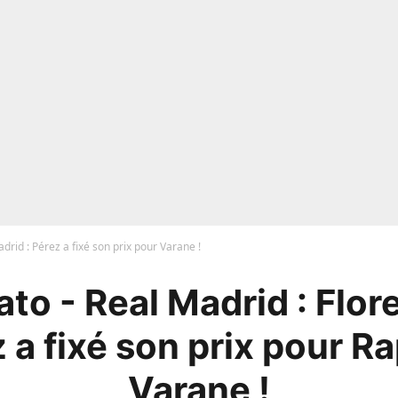
drid : Pérez a fixé son prix pour Varane !
to - Real Madrid : Flor
 a fixé son prix pour R
Varane !