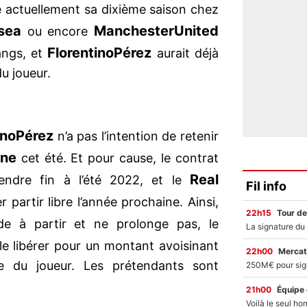
te actuellement sa dixième saison chez
sea
Manchester
United
ou encore
Florentino
Pérez
angs, et
aurait déjà
du joueur.
ino
Pérez
n’a pas l’intention de retenir
ane
cet été. Et pour cause, le contrat
Real
prendre fin à l’été 2022, et le
Fil info
r partir libre l’année prochaine. Ainsi,
22h15
Tour de
 à partir et ne prolonge pas, le
le libérer pour un montant avoisinant
22h00
Mercat
le du joueur. Les prétendants sont
21h00
Équipe