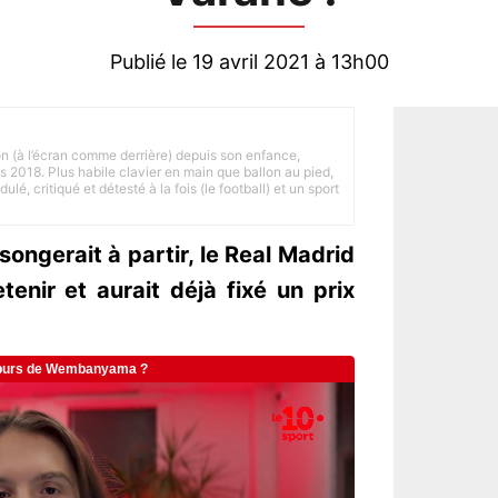
Publié le 19 avril 2021 à 13h00
on (à l’écran comme derrière) depuis son enfance,
is 2018. Plus habile clavier en main que ballon au pied,
lé, critiqué et détesté à la fois (le football) et un sport
ongerait à partir, le Real Madrid
etenir et aurait déjà fixé un prix