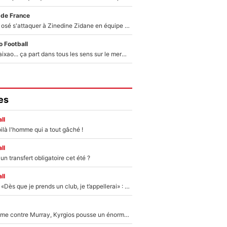
 de France
Franck Ribéry a osé s'attaquer à Zinedine Zidane en équipe de France : «Je n'aurais jamais fait ça»
 Football
Medina, Rulli, Paixao... ça part dans tous les sens sur le mercato de l'OM : Frank McCourt va enfin récupérer l'argent qu'il attend ?
es
ll
ilà l'homme qui a tout gâché !
ll
n transfert obligatoire cet été ?
ll
Mercato - OM - «Dès que je prends un club, je t’appellerai» : La promesse de Marcelino au moment de claquer la porte
Victime de racisme contre Murray, Kyrgios pousse un énorme coup de gueule !