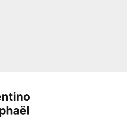
entino
aphaël