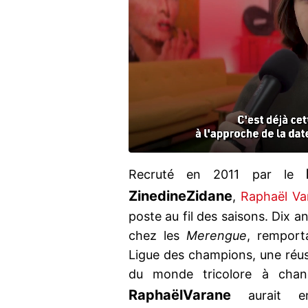
Recruté en 2011 par le
Zinedine
Zidane
,
Raphaël Va
poste au fil des saisons. Dix a
chez les
Merengue
, remport
Ligue des champions, une réus
du monde tricolore à chang
Raphaël
Varane
aurait en