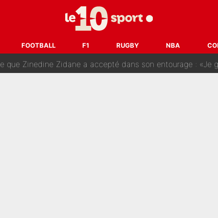
e Paul Seixas est confirmée... et c'est une excellente nouvelle 
: Le PSG avait déjà réalisé une folie sur le mercato bien av
FOOTBALL
F1
RUGBY
NBA
CO
ue que Zinedine Zidane a accepté dans son entourage : «Je g
uer à Zinedine Zidane en équipe de France : «Je n'aurais jam
rt dans tous les sens sur le mercato de l'OM : Frank McCourt va enf