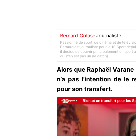
Bernard Colas
-
Journaliste
Passionné de sport, de cinéma et de télévisi
Bernard est journaliste pour le 10 Sport depu
il décide de couvrir principalement un sport adu
qui n’en est pas un (le catch).
Alors que Raphaël Varane s
n’a pas l’intention de le r
pour son transfert.