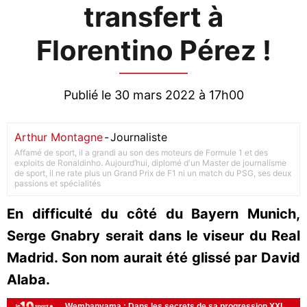
transfert à
Florentino Pérez !
Publié le 30 mars 2022 à 17h00
Arthur Montagne
-
Journaliste
Affamé de sport, il a grandi au son des moteurs de Formule 1 et des
exploits de Ronaldinho. Aujourd’hui, diplomé d'un Master de journalisme
de sport, il ne rate plus un Grand Prix de F1 ni un match du PSG, ses deux
passions et spécialités
En difficulté du côté du Bayern Munich,
Serge Gnabry serait dans le viseur du Real
Madrid. Son nom aurait été glissé par David
Alaba.