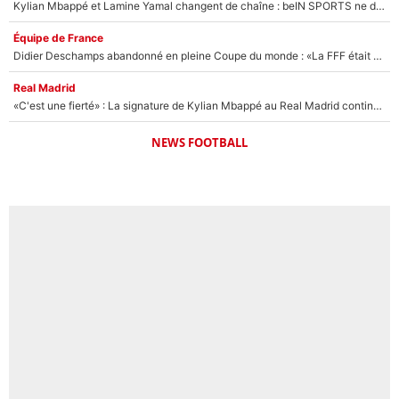
Kylian Mbappé et Lamine Yamal changent de chaîne : beIN SPORTS ne digère pas cette décision historique et prédit un fiasco pour la Liga
Équipe de France
Didier Deschamps abandonné en pleine Coupe du monde : «La FFF était déjà passée à Zinedine Zidane»
Real Madrid
«C'est une fierté» : La signature de Kylian Mbappé au Real Madrid continue de régaler l'Espagne
NEWS FOOTBALL