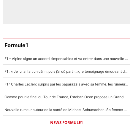
Formule1
F1 - Alpine signe un accord «impensable» et va entrer dans une nouvelle dimension : Grande nouvelle pour Pierre Gasly !
F1 : « Je lui ai fait un câlin, puis j’ai dû partir...», le témoignage émouvant de Max Verstappen sur sa fille
F1 : Charles Leclerc surpris par les paparazzis avec sa femme, les rumeurs étaient vraies !
Comme pour le final du Tour de France, Esteban Ocon propose un Grand Prix de Formule 1 à Paris : «Autour de l’Arc de Triomphe, ce serait génial» !
Nouvelle rumeur autour de la santé de Michael Schumacher : Sa femme Corinna sort du silence
NEWS FORMULE1