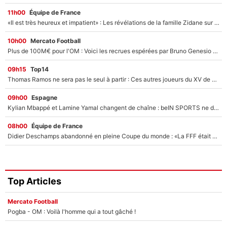
11h00
Équipe de France
«Il est très heureux et impatient» : Les révélations de la famille Zidane sur sa prise de pouvoir en équipe de France !
10h00
Mercato Football
Plus de 100M€ pour l'OM : Voici les recrues espérées par Bruno Genesio et Grégory Lorenzi après l’opération dégraissage
09h15
Top14
Thomas Ramos ne sera pas le seul à partir : Ces autres joueurs du XV de France pourraient aussi quitter le Stade Toulousain, un club de Top 14 est déjà sur les rangs
09h00
Espagne
Kylian Mbappé et Lamine Yamal changent de chaîne : beIN SPORTS ne digère pas cette décision historique et prédit un fiasco pour la Liga
08h00
Équipe de France
Didier Deschamps abandonné en pleine Coupe du monde : «La FFF était déjà passée à Zinedine Zidane»
Top Articles
Mercato Football
Pogba - OM : Voilà l'homme qui a tout gâché !