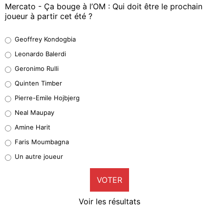
Mercato - Ça bouge à l’OM : Qui doit être le prochain
joueur à partir cet été ?
Geoffrey Kondogbia
Geoffrey Kondogbia
38%
Leonardo Balerdi
Leonardo Balerdi
Geronimo Rulli
32%
Quinten Timber
Geronimo Rulli
Pierre-Emile Hojbjerg
5%
Neal Maupay
Quinten Timber
Amine Harit
1%
Faris Moumbagna
Pierre-Emile Hojbjerg
Un autre joueur
9%
VOTER
Neal Maupay
4%
Voir les résultats
Amine Harit