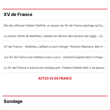
XV de France
Mis de côté par Fabien Galthié, un joueur du XV de France partage sa frustration : «ils ne me l’ont pas dit tout de suite»
La raison d'être de Matthieu Jalibert en dehors des terrains de rugby : «Ça m'atteint autant que si tu touches à un membre de ma famille»
XV de France - Matthieu Jalibert a tout changé : Romain Ntamack doit-il s’inquiéter pour sa place à un an de la Coupe du monde ?
«Le XV de France est meilleur avec Lucu» : Antoine Dupont doit-il s’inquiéter pour sa place ?
Le XV de France a trouvé son remplaçant : Fabien Galthié doit-il se passer d'Antoine Dupont ?
ACTUS XV DE FRANCE
Sondage