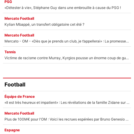
PSG
«Détester à vie», Stéphane Guy dans une embrouille à cause du PSG !
Mercato Football
Kylian Mbappé, un transfert obligatoire cet été ?
Mercato Football
Mercato - OM - «Dès que je prends un club, je t’appellerai» : La promesse de Marcelino au moment de claquer la porte
Tennis
Victime de racisme contre Murray, Kyrgios pousse un énorme coup de gueule !
Football
Équipe de France
«Il est très heureux et impatient» : Les révélations de la famille Zidane sur sa prise de pouvoir en équipe de France !
Mercato Football
Plus de 100M€ pour l'OM : Voici les recrues espérées par Bruno Genesio et Grégory Lorenzi après l’opération dégraissage
Espagne