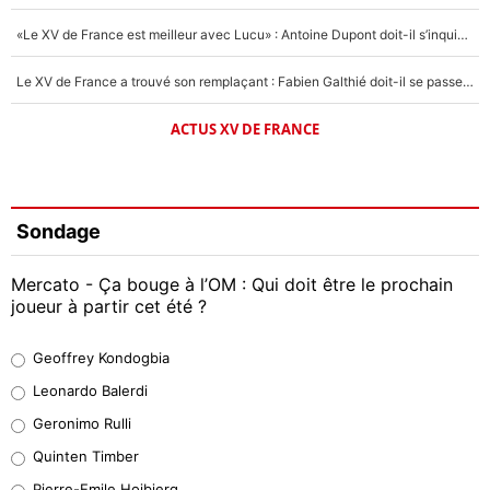
«Le XV de France est meilleur avec Lucu» : Antoine Dupont doit-il s’inquiéter pour sa place ?
Le XV de France a trouvé son remplaçant : Fabien Galthié doit-il se passer d'Antoine Dupont ?
ACTUS XV DE FRANCE
Sondage
Mercato - Ça bouge à l’OM : Qui doit être le prochain
joueur à partir cet été ?
Geoffrey Kondogbia
Geoffrey Kondogbia
38%
Leonardo Balerdi
Leonardo Balerdi
Geronimo Rulli
32%
Quinten Timber
Geronimo Rulli
Pierre-Emile Hojbjerg