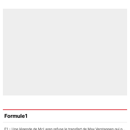
Formule1
F1 - Une légende de McLaren refuse le transfert de Max Verstappen qui pourrait «faire des vagues» et plomber l'ambiance dans l'équipe