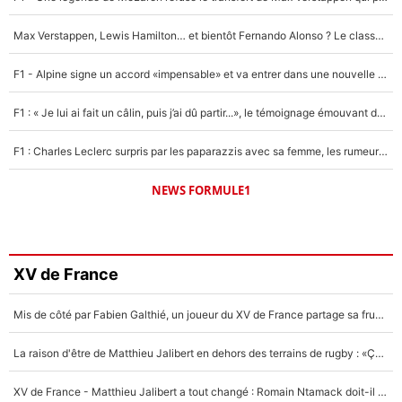
Max Verstappen, Lewis Hamilton… et bientôt Fernando Alonso ? Le classement des pilotes les mieux payés en Formule 1 risque de changer !
F1 - Alpine signe un accord «impensable» et va entrer dans une nouvelle dimension : Grande nouvelle pour Pierre Gasly !
F1 : « Je lui ai fait un câlin, puis j’ai dû partir...», le témoignage émouvant de Max Verstappen sur sa fille
F1 : Charles Leclerc surpris par les paparazzis avec sa femme, les rumeurs étaient vraies !
NEWS FORMULE1
XV de France
Mis de côté par Fabien Galthié, un joueur du XV de France partage sa frustration : «ils ne me l’ont pas dit tout de suite»
La raison d'être de Matthieu Jalibert en dehors des terrains de rugby : «Ça m'atteint autant que si tu touches à un membre de ma famille»
XV de France - Matthieu Jalibert a tout changé : Romain Ntamack doit-il s’inquiéter pour sa place à un an de la Coupe du monde ?