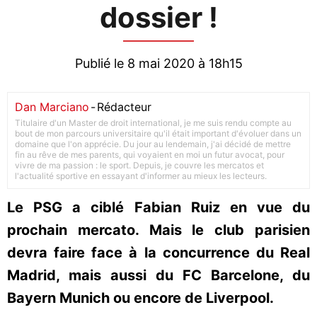
dossier !
Publié le 8 mai 2020 à 18h15
Dan Marciano
-
Rédacteur
Titulaire d'un Master de droit international, je me suis rendu compte au
bout de mon parcours universitaire qu'il était important d'évoluer dans un
domaine que l'on apprécie. Du jour au lendemain, j'ai décidé de mettre
fin au rêve de mes parents, qui voyaient en moi un futur avocat, pour
vivre de ma passion : le sport. Depuis, je couvre les mercatos et
l'actualité sportive en essayant d'informer au mieux les lecteurs.
Le PSG a ciblé Fabian Ruiz en vue du
prochain mercato. Mais le club parisien
devra faire face à la concurrence du Real
Madrid, mais aussi du FC Barcelone, du
Bayern Munich ou encore de Liverpool.