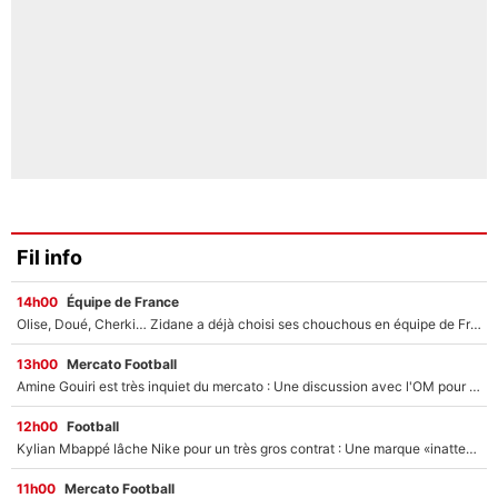
Fil info
14h00
Équipe de France
Olise, Doué, Cherki… Zidane a déjà choisi ses chouchous en équipe de France ? L’IA annonce des surprises sans Kylian Mbappé !
13h00
Mercato Football
Amine Gouiri est très inquiet du mercato : Une discussion avec l'OM pour acter son transfert !
12h00
Football
Kylian Mbappé lâche Nike pour un très gros contrat : Une marque «inattendue» va frapper très fort
11h00
Mercato Football