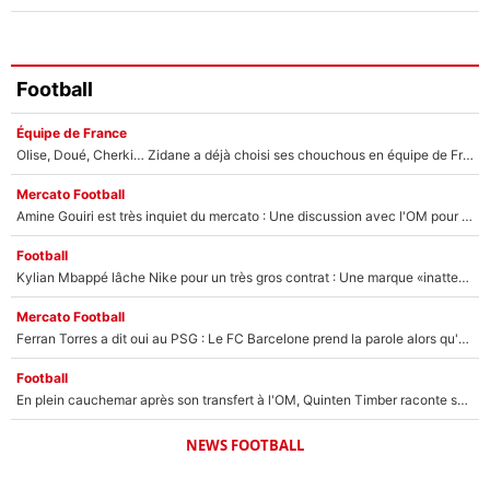
Football
Équipe de France
Olise, Doué, Cherki… Zidane a déjà choisi ses chouchous en équipe de France ? L’IA annonce des surprises sans Kylian Mbappé !
Mercato Football
Amine Gouiri est très inquiet du mercato : Une discussion avec l'OM pour acter son transfert !
Football
Kylian Mbappé lâche Nike pour un très gros contrat : Une marque «inattendue» va frapper très fort
Mercato Football
Ferran Torres a dit oui au PSG : Le FC Barcelone prend la parole alors qu'un transfert de l'attaquant espagnol prend forme
Football
En plein cauchemar après son transfert à l'OM, Quinten Timber raconte ses doutes après sa signature à Marseille
NEWS FOOTBALL