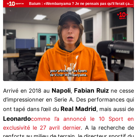
Napoli
Fabian Ruiz
Arrivé en 2018 au
,
ne cesse
d’impressionner en Serie A. Des performances qui
Real Madrid
ont tapé dans l’œil du
, mais aussi de
Leonardo
comme l’a annoncé le 10 Sport en
exclusivité le 27 avril dernier
. A la recherche de
renforts au milieu de terrain, le directeur sportif du