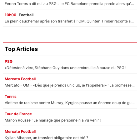
Ferran Torres a dit oui au PSG : Le FC Barcelone prend la parole alors qu'un transfert de l'attaquant espagnol prend forme
10h00
Football
En plein cauchemar après son transfert à l'OM, Quinten Timber raconte ses doutes après sa signature à Marseille
Top Articles
PSG
«Détester à vie», Stéphane Guy dans une embrouille à cause du PSG !
Mercato Football
Mercato - OM - «Dès que je prends un club, je t’appellerai» : La promesse de Marcelino au moment de claquer la porte
Tennis
Victime de racisme contre Murray, Kyrgios pousse un énorme coup de gueule !
Tour de France
Marion Rousse : Le mariage que personne n'a vu venir !
Mercato Football
Kylian Mbappé, un transfert obligatoire cet été ?