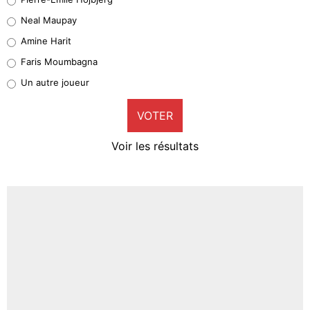
5%
Neal Maupay
Quinten Timber
Amine Harit
1%
Faris Moumbagna
Pierre-Emile Hojbjerg
Un autre joueur
9%
VOTER
Neal Maupay
4%
Voir les résultats
Amine Harit
3%
Faris Moumbagna
4%
Un autre joueur
5%
1677 personnes ont participé aux votes.