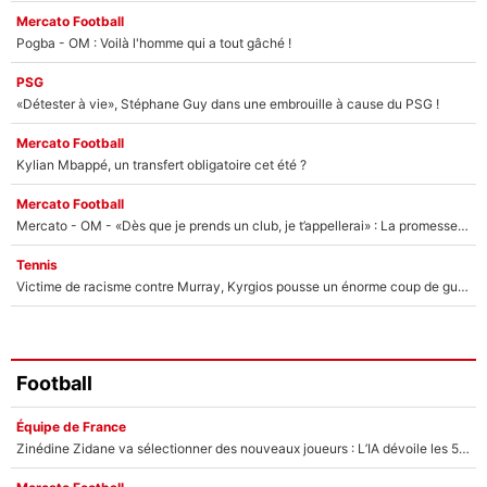
Mercato Football
Pogba - OM : Voilà l'homme qui a tout gâché !
PSG
«Détester à vie», Stéphane Guy dans une embrouille à cause du PSG !
Mercato Football
Kylian Mbappé, un transfert obligatoire cet été ?
Mercato Football
Mercato - OM - «Dès que je prends un club, je t’appellerai» : La promesse de Marcelino au moment de claquer la porte
Tennis
Victime de racisme contre Murray, Kyrgios pousse un énorme coup de gueule !
Football
Équipe de France
Zinédine Zidane va sélectionner des nouveaux joueurs : L’IA dévoile les 5 cracks qui pourraient rapidement le rejoindre en équipe de France !