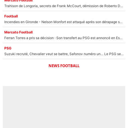
Mercato Football
Trahison de Longoria, secrets de Frank McCourt, démission de Roberto De Zerbi : Medhi Benatia se lâche sur son départ de l'OM et fait d'importantes révélations
Football
Incendies en Gironde - Nelson Monfort est attaqué après son dérapage sur CNews : «Et lui, il prend combien pour parler dans un studio climatisé?»
Mercato Football
Ferran Torres a pris sa décision : Son transfert au PSG est annoncé en Espagne !
PSG
Suzuki recruté, Chevalier veut se battre, Safonov numéro un… Le PSG se lance encore dans un gros chantier pour le poste de gardien de but
NEWS FOOTBALL