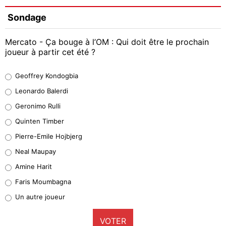
Sondage
Mercato - Ça bouge à l’OM : Qui doit être le prochain
joueur à partir cet été ?
Geoffrey Kondogbia
Geoffrey Kondogbia
38%
Leonardo Balerdi
Leonardo Balerdi
Geronimo Rulli
32%
Quinten Timber
Geronimo Rulli
Pierre-Emile Hojbjerg
5%
Neal Maupay
Quinten Timber
Amine Harit
1%
Faris Moumbagna
Pierre-Emile Hojbjerg
Un autre joueur
9%
VOTER
Neal Maupay