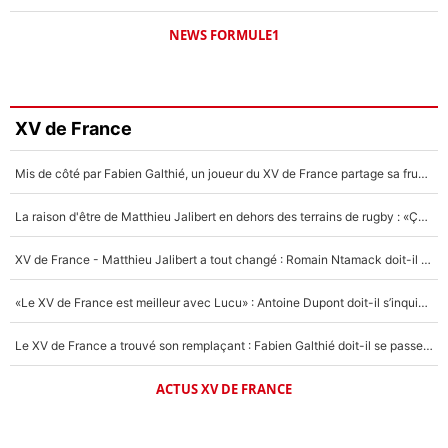
NEWS FORMULE1
XV de France
Mis de côté par Fabien Galthié, un joueur du XV de France partage sa frustration : «ils ne me l’ont pas dit tout de suite»
La raison d'être de Matthieu Jalibert en dehors des terrains de rugby : «Ça m'atteint autant que si tu touches à un membre de ma famille»
XV de France - Matthieu Jalibert a tout changé : Romain Ntamack doit-il s’inquiéter pour sa place à un an de la Coupe du monde ?
«Le XV de France est meilleur avec Lucu» : Antoine Dupont doit-il s’inquiéter pour sa place ?
Le XV de France a trouvé son remplaçant : Fabien Galthié doit-il se passer d'Antoine Dupont ?
ACTUS XV DE FRANCE