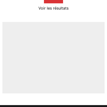
4%
Voir les résultats
Amine Harit
3%
Faris Moumbagna
4%
Un autre joueur
5%
1647 personnes ont participé aux votes.