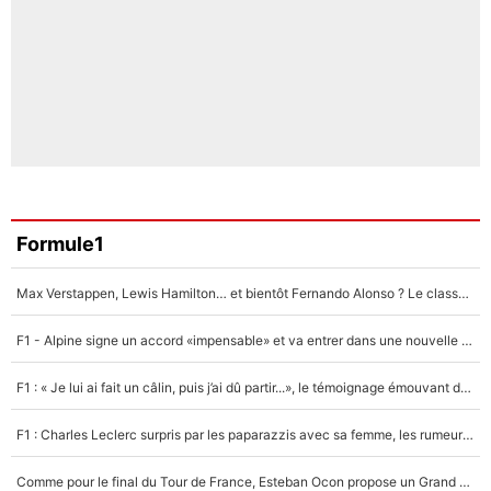
Formule1
Max Verstappen, Lewis Hamilton… et bientôt Fernando Alonso ? Le classement des pilotes les mieux payés en Formule 1 risque de changer !
F1 - Alpine signe un accord «impensable» et va entrer dans une nouvelle dimension : Grande nouvelle pour Pierre Gasly !
F1 : « Je lui ai fait un câlin, puis j’ai dû partir...», le témoignage émouvant de Max Verstappen sur sa fille
F1 : Charles Leclerc surpris par les paparazzis avec sa femme, les rumeurs étaient vraies !
Comme pour le final du Tour de France, Esteban Ocon propose un Grand Prix de Formule 1 à Paris : «Autour de l’Arc de Triomphe, ce serait génial» !