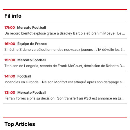
Fil info
17h00
Mercato Football
Un record bientôt explosé grâce à Bradley Barcola et Ibrahim Mbaye : Le PSG sur le point de réaliser un mercato historique ?
16h00
Équipe de France
Zinédine Zidane va sélectionner des nouveaux joueurs : L’IA dévoile les 5 cracks qui pourraient rapidement le rejoindre en équipe de France !
15h00
Mercato Football
Trahison de Longoria, secrets de Frank McCourt, démission de Roberto De Zerbi : Medhi Benatia se lâche sur son départ de l'OM et fait d'importantes révélations
14h00
Football
Incendies en Gironde - Nelson Monfort est attaqué après son dérapage sur CNews : «Et lui, il prend combien pour parler dans un studio climatisé?»
13h00
Mercato Football
Ferran Torres a pris sa décision : Son transfert au PSG est annoncé en Espagne !
Top Articles