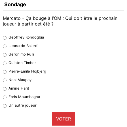
Sondage
Mercato - Ça bouge à l’OM : Qui doit être le prochain
joueur à partir cet été ?
Geoffrey Kondogbia
Geoffrey Kondogbia
38%
Leonardo Balerdi
Leonardo Balerdi
Geronimo Rulli
32%
Quinten Timber
Geronimo Rulli
Pierre-Emile Hojbjerg
5%
Neal Maupay
Quinten Timber
Amine Harit
1%
Faris Moumbagna
Pierre-Emile Hojbjerg
Un autre joueur
9%
VOTER
Neal Maupay
4%