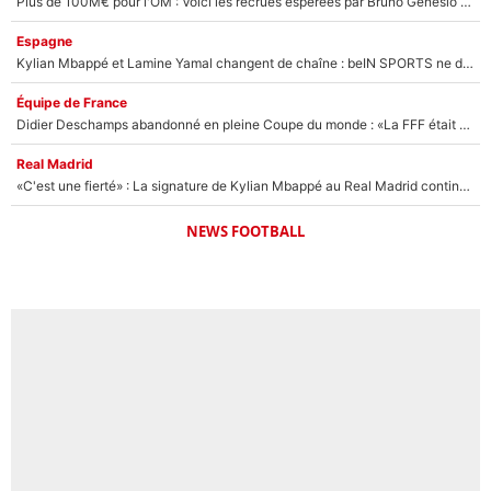
Plus de 100M€ pour l'OM : Voici les recrues espérées par Bruno Genesio et Grégory Lorenzi après l’opération dégraissage
Espagne
Kylian Mbappé et Lamine Yamal changent de chaîne : beIN SPORTS ne digère pas cette décision historique et prédit un fiasco pour la Liga
Équipe de France
Didier Deschamps abandonné en pleine Coupe du monde : «La FFF était déjà passée à Zinedine Zidane»
Real Madrid
«C'est une fierté» : La signature de Kylian Mbappé au Real Madrid continue de régaler l'Espagne
NEWS FOOTBALL