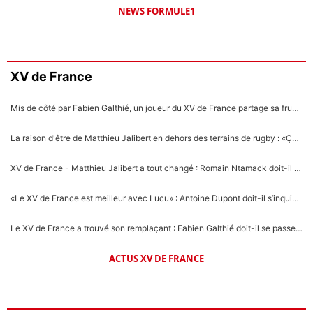
NEWS FORMULE1
XV de France
Mis de côté par Fabien Galthié, un joueur du XV de France partage sa frustration : «ils ne me l’ont pas dit tout de suite»
La raison d'être de Matthieu Jalibert en dehors des terrains de rugby : «Ça m'atteint autant que si tu touches à un membre de ma famille»
XV de France - Matthieu Jalibert a tout changé : Romain Ntamack doit-il s’inquiéter pour sa place à un an de la Coupe du monde ?
«Le XV de France est meilleur avec Lucu» : Antoine Dupont doit-il s’inquiéter pour sa place ?
Le XV de France a trouvé son remplaçant : Fabien Galthié doit-il se passer d'Antoine Dupont ?
ACTUS XV DE FRANCE