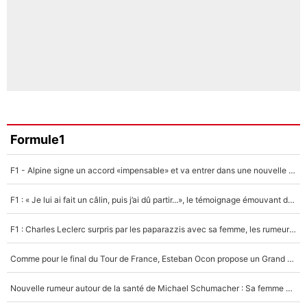
Formule1
F1 - Alpine signe un accord «impensable» et va entrer dans une nouvelle dimension : Grande nouvelle pour Pierre Gasly !
F1 : « Je lui ai fait un câlin, puis j’ai dû partir...», le témoignage émouvant de Max Verstappen sur sa fille
F1 : Charles Leclerc surpris par les paparazzis avec sa femme, les rumeurs étaient vraies !
Comme pour le final du Tour de France, Esteban Ocon propose un Grand Prix de Formule 1 à Paris : «Autour de l’Arc de Triomphe, ce serait génial» !
Nouvelle rumeur autour de la santé de Michael Schumacher : Sa femme Corinna sort du silence