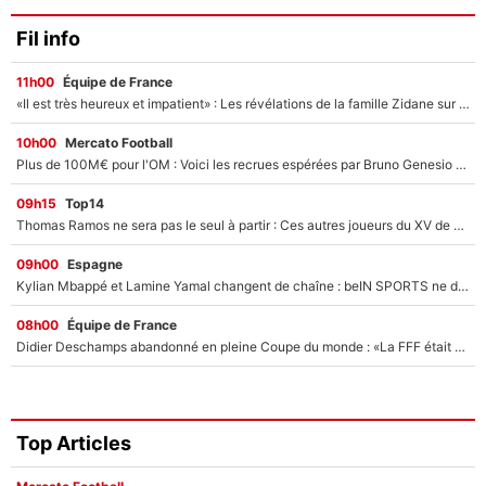
Fil info
11h00
Équipe de France
«Il est très heureux et impatient» : Les révélations de la famille Zidane sur sa prise de pouvoir en équipe de France !
10h00
Mercato Football
Plus de 100M€ pour l'OM : Voici les recrues espérées par Bruno Genesio et Grégory Lorenzi après l’opération dégraissage
09h15
Top14
Thomas Ramos ne sera pas le seul à partir : Ces autres joueurs du XV de France pourraient aussi quitter le Stade Toulousain, un club de Top 14 est déjà sur les rangs
09h00
Espagne
Kylian Mbappé et Lamine Yamal changent de chaîne : beIN SPORTS ne digère pas cette décision historique et prédit un fiasco pour la Liga
08h00
Équipe de France
Didier Deschamps abandonné en pleine Coupe du monde : «La FFF était déjà passée à Zinedine Zidane»
Top Articles