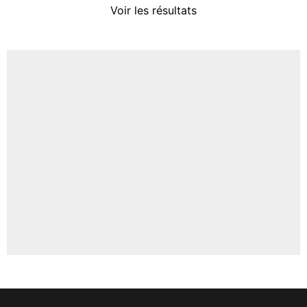
Voir les résultats
Amine Harit
3%
Faris Moumbagna
4%
Un autre joueur
5%
1568 personnes ont participé aux votes.