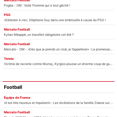
Mercato Football
Pogba - OM : Voilà l'homme qui a tout gâché !
PSG
«Détester à vie», Stéphane Guy dans une embrouille à cause du PSG !
Mercato Football
Kylian Mbappé, un transfert obligatoire cet été ?
Mercato Football
Mercato - OM - «Dès que je prends un club, je t’appellerai» : La promesse de Marcelino au moment de claquer la porte
Tennis
Victime de racisme contre Murray, Kyrgios pousse un énorme coup de gueule !
Football
Équipe de France
«Il est très heureux et impatient» : Les révélations de la famille Zidane sur sa prise de pouvoir en équipe de France !
Mercato Football