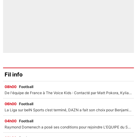
Fil info
08h00
Football
De l'équipe de France à The Voice Kids : Contacté par Matt Pokora, Kylian Mbappé a accepté de jouer un rôle inédit sur TF1 !
06h00
Football
La Liga sur beIN Sports c’est terminé, DAZN a fait son choix pour Benjamin Da Silva et Omar Da Fonseca !
04h00
Football
Raymond Domenech a posé ses conditions pour rejoindre L'EQUIPE du Soir : Il refuse de faire l'émission avec un autre chroniqueur !