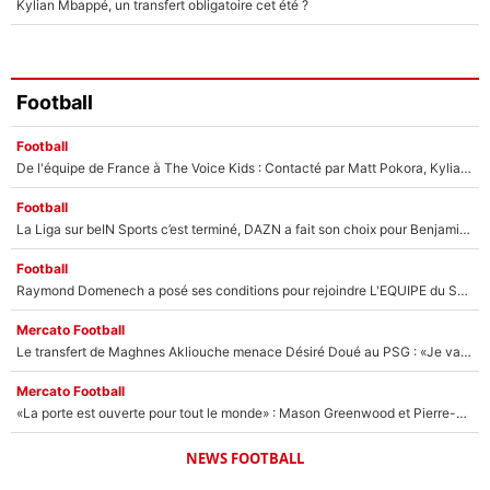
Kylian Mbappé, un transfert obligatoire cet été ?
Football
Football
De l'équipe de France à The Voice Kids : Contacté par Matt Pokora, Kylian Mbappé a accepté de jouer un rôle inédit sur TF1 !
Football
La Liga sur beIN Sports c’est terminé, DAZN a fait son choix pour Benjamin Da Silva et Omar Da Fonseca !
Football
Raymond Domenech a posé ses conditions pour rejoindre L'EQUIPE du Soir : Il refuse de faire l'émission avec un autre chroniqueur !
Mercato Football
Le transfert de Maghnes Akliouche menace Désiré Doué au PSG : «Je valide à 200%»
Mercato Football
«La porte est ouverte pour tout le monde» : Mason Greenwood et Pierre-Emerick Aubameyang ont quitté l'OM, Amine Gouiri balance sur la suite du mercato et sur la réaction du vestiaire !
NEWS FOOTBALL