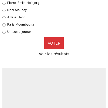
Pierre-Emile Hojbjerg
5%
Neal Maupay
Quinten Timber
Amine Harit
1%
Faris Moumbagna
Pierre-Emile Hojbjerg
Un autre joueur
9%
VOTER
Neal Maupay
4%
Voir les résultats
Amine Harit
3%
Faris Moumbagna
4%
Un autre joueur
5%
1666 personnes ont participé aux votes.