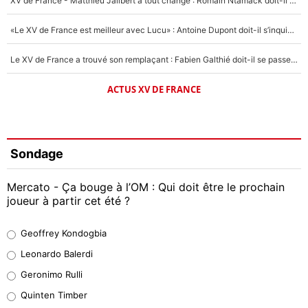
XV de France - Matthieu Jalibert a tout changé : Romain Ntamack doit-il s’inquiéter pour sa place à un an de la Coupe du monde ?
«Le XV de France est meilleur avec Lucu» : Antoine Dupont doit-il s’inquiéter pour sa place ?
Le XV de France a trouvé son remplaçant : Fabien Galthié doit-il se passer d'Antoine Dupont ?
ACTUS XV DE FRANCE
Sondage
Mercato - Ça bouge à l’OM : Qui doit être le prochain
joueur à partir cet été ?
Geoffrey Kondogbia
Geoffrey Kondogbia
38%
Leonardo Balerdi
Leonardo Balerdi
Geronimo Rulli
32%
Quinten Timber
Geronimo Rulli