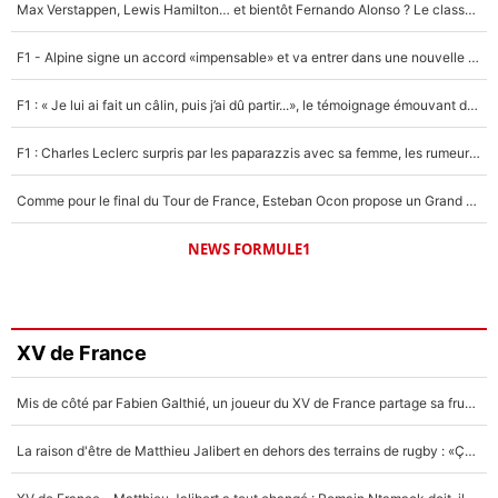
Max Verstappen, Lewis Hamilton… et bientôt Fernando Alonso ? Le classement des pilotes les mieux payés en Formule 1 risque de changer !
F1 - Alpine signe un accord «impensable» et va entrer dans une nouvelle dimension : Grande nouvelle pour Pierre Gasly !
F1 : « Je lui ai fait un câlin, puis j’ai dû partir...», le témoignage émouvant de Max Verstappen sur sa fille
F1 : Charles Leclerc surpris par les paparazzis avec sa femme, les rumeurs étaient vraies !
Comme pour le final du Tour de France, Esteban Ocon propose un Grand Prix de Formule 1 à Paris : «Autour de l’Arc de Triomphe, ce serait génial» !
NEWS FORMULE1
XV de France
Mis de côté par Fabien Galthié, un joueur du XV de France partage sa frustration : «ils ne me l’ont pas dit tout de suite»
La raison d'être de Matthieu Jalibert en dehors des terrains de rugby : «Ça m'atteint autant que si tu touches à un membre de ma famille»