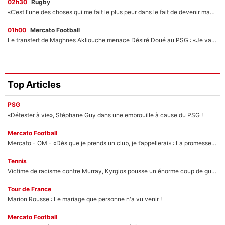
02h30
Rugby
«C’est l'une des choses qui me fait le plus peur dans le fait de devenir maman» : En couple avec Antoine Dupont, Iris Mittenaere s'inquiète déjà pour ses futurs enfants !
01h00
Mercato Football
Le transfert de Maghnes Akliouche menace Désiré Doué au PSG : «Je valide à 200%»
Top Articles
PSG
«Détester à vie», Stéphane Guy dans une embrouille à cause du PSG !
Mercato Football
Mercato - OM - «Dès que je prends un club, je t’appellerai» : La promesse de Marcelino au moment de claquer la porte
Tennis
Victime de racisme contre Murray, Kyrgios pousse un énorme coup de gueule !
Tour de France
Marion Rousse : Le mariage que personne n'a vu venir !
Mercato Football