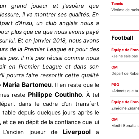
Tennis
un grand joueur et j'espère que
essure, il va montrer ses qualités. En
part d’Ansu, un club anglais nous a
our plus que ce que nous avons payé
Football
ur lui. Et en janvier 2018, nous avons
eurs de la Premier League et pour des
Équipe de Fran
is pas, il n'a pas réussi comme nous
 fait en Premier League et dans son
OM
l pourra faire ressortir cette qualité
 Maria Bartomeu
. Il en reste que le
PSG
Philippe Coutinho
mes reste
. À tel
Équipe de Fran
départ dans le cadre d’un transfert
a table depuis quelques jours après le
OM
, et ce en dépit de la confiance que lui
Liverpool
 L’ancien joueur de
a