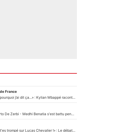
 de France
«Je ne sais pas pourquoi j’ai dit ça...» : Kylian Mbappé raconte sa première rencontre avec Zinédine Zidane (et c’est très drôle)
Départ de Roberto De Zerbi - Medhi Benatia s'est battu pendant six mois pour le retenir à l'OM, le PSG a été le naufrage de trop : «Je pars avec toi»
«Admets que tu t'es trompé sur Lucas Chevalier !» : Le débat sur le gardien du PSG vire au clash à l'After Foot