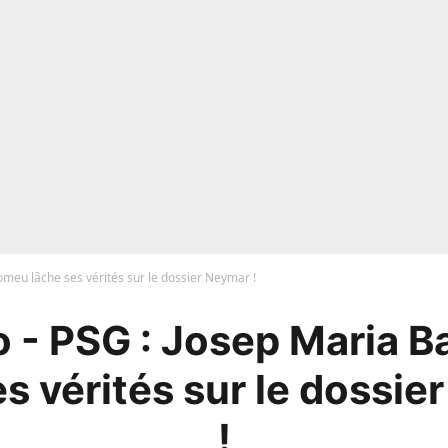
meu lâche ses vérités sur le dossier Neymar !
 - PSG : Josep Maria 
es vérités sur le dossie
!