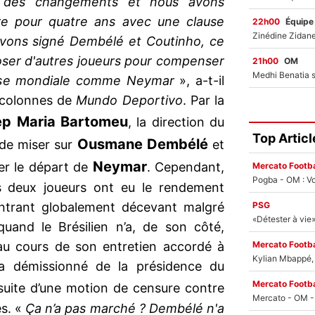
é des changements et nous avons
e pour quatre ans avec une clause
22h00
Équipe
avons signé Dembélé et Coutinho, ce
oser d'autres joueurs pour compenser
21h00
OM
asse mondiale comme Neymar
», a-t-il
s colonnes de
Mundo Deportivo
. Par la
ep Maria Bartomeu
, la direction du
Top Articl
Ousmane Dembélé
 de miser sur
et
Neymar
er le départ de
. Cependant,
Mercato Footba
Pogba - OM : Vo
 deux joueurs ont eu le rendement
PSG
ntrant globalement décevant malgré
uand le Brésilien n’a, de son côté,
Mercato Footba
 au cours de son entretien accordé à
Kylian Mbappé, u
 a démissionné de la présidence du
Mercato Footba
suite d’une motion de censure contre
es. «
Ça n’a pas marché ? Dembélé n'a