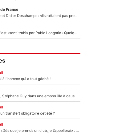
 de France
Zinédine Zidane et Didier Deschamps : «Ils n’étaient pas proches», les confidences d’un membre de l’équipe de France 1998 sur leur relation spéciale
Medhi Benatia s'est «senti trahi» par Pablo Longoria : Quelques semaines après son départ, l'ancien directeur de football de l'OM règle ses comptes
es
ll
ilà l'homme qui a tout gâché !
«Détester à vie», Stéphane Guy dans une embrouille à cause du PSG !
ll
n transfert obligatoire cet été ?
ll
Mercato - OM - «Dès que je prends un club, je t’appellerai» : La promesse de Marcelino au moment de claquer la porte