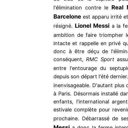
Real 
l'élimination contre le
Barcelone
est apparu irrité 
Lionel Messi
résigné.
a la f
ambition de faire triompher 
intacte et rappelle en privé qu
donc à être déçu de l'élimi
conséquent,
RMC Sport
assur
entre l'entourage du septup
depuis son départ l'été dernie
inenvisageable. D'autant plus
à Paris. Désormais installé 
enfants, l'international argen
estivale complète pour reveni
prochaine. Débarrassé de se
Messi
a donc la ferme intent