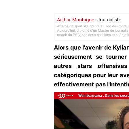
Arthur Montagne
-
Journaliste
Affamé de sport, il a grandi au son des moteu
Aujourd’hui, diplomé d'un Master de journalism
match du PSG, ses deux passions et spéciali
Alors que l'avenir de Kyli
sérieusement se tourner
autres stars offensiv
catégoriques pour leur ave
effectivement pas l'intenti