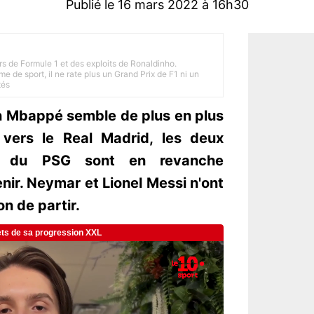
Publié le 16 mars 2022 à 16h30
rs de Formule 1 et des exploits de Ronaldinho.
e de sport, il ne rate plus un Grand Prix de F1 ni un
tés
an Mbappé semble de plus en plus
 vers le Real Madrid, les deux
es du PSG sont en revanche
nir. Neymar et Lionel Messi n'ont
on de partir.