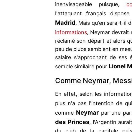
inenvisageable puisque,
c
l'attaquant français dispo
Madrid
. Mais qu'en sera-t-il 
informations
, Neymar devrait 
réclamé son départ et alors q
peu de clubs semblent en mesure
salaire s'approchant de ses é
Lionel 
semble similaire pour
Comme Neymar, Messi 
En effet, selon les informati
plus n'a pas l'intention de qu
Neymar
comme
par une par
des Princes
, l'Argentin aura
du club de la capitale puis