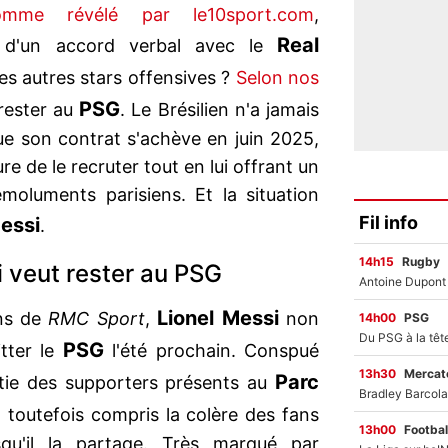
omme révélé par le10sport.com
,
Real
se d'un accord verbal avec le
des autres stars offensives ?
Selon nos
PSG
rester au
. Le Brésilien n'a jamais
ue son contrat s'achève en juin 2025,
 de le recruter tout en lui offrant un
moluments parisiens. Et la situation
Fil info
Messi
.
14h15
Rugby
veut rester au PSG
Lionel Messi
ons de
RMC Sport
,
non
14h00
PSG
PSG
itter le
l'été prochain. Conspué
13h30
Mercato
Parc
tie des supporters présents au
it toutefois compris la colère des fans
13h00
Footbal
qu'il la partage. Très marqué par