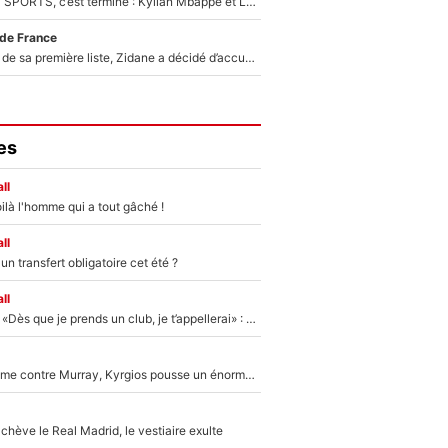
La Liga sur beIN SPORTS, c’est terminé : Kylian Mbappé et Lamine Yamal changent de chaîne, «le moment était venu d'ouvrir un nouveau chapitre»
 de France
Avant l’annonce de sa première liste, Zidane a décidé d’accueillir une nouvelle tête en équipe de France
es
ll
ilà l'homme qui a tout gâché !
ll
n transfert obligatoire cet été ?
ll
Mercato - OM - «Dès que je prends un club, je t’appellerai» : La promesse de Marcelino au moment de claquer la porte
Victime de racisme contre Murray, Kyrgios pousse un énorme coup de gueule !
hève le Real Madrid, le vestiaire exulte