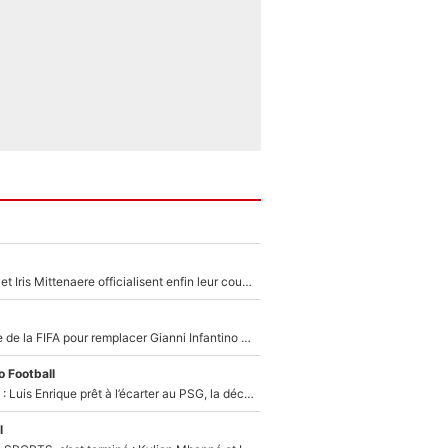
Antoine Dupont et Iris Mittenaere officialisent enfin leur couple : La photo qui enflamme les réseaux sociaux
Du PSG à la tête de la FIFA pour remplacer Gianni Infantino ? «Il serait un mauvais président», le patron de la Liga s'attaque à Nasser Al-Khelaïfi !
 Football
Bradley Barcola : Luis Enrique prêt à l’écarter au PSG, la décision qui va accélérer son transfert à Liverpool ?
l