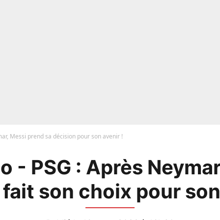
r, Messi prend sa décision pour son avenir !
o - PSG : Après Neymar,
fait son choix pour son