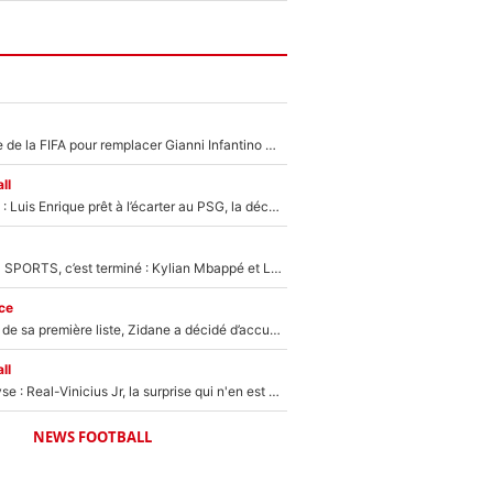
Du PSG à la tête de la FIFA pour remplacer Gianni Infantino ? «Il serait un mauvais président», le patron de la Liga s'attaque à Nasser Al-Khelaïfi !
ll
Bradley Barcola : Luis Enrique prêt à l’écarter au PSG, la décision qui va accélérer son transfert à Liverpool ?
La Liga sur beIN SPORTS, c’est terminé : Kylian Mbappé et Lamine Yamal changent de chaîne, «le moment était venu d'ouvrir un nouveau chapitre»
ce
Avant l’annonce de sa première liste, Zidane a décidé d’accueillir une nouvelle tête en équipe de France
ll
Mercato - Analyse : Real-Vinicius Jr, la surprise qui n'en est pas une...
NEWS FOOTBALL