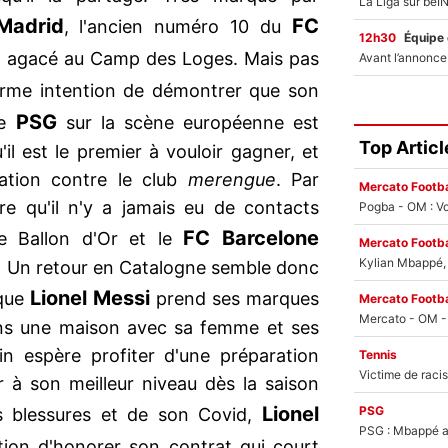
Madrid
FC
, l'ancien numéro 10 du
12h30
Équipe
et agacé au Camp des Loges. Mais pas
erme intention de démontrer que son
PSG
le
sur la scène européenne est
Top Articl
'il est le premier à vouloir gagner, et
nation contre le club
merengue
. Par
Mercato Footba
e qu'il n'y a jamais eu de contacts
Pogba - OM : Vo
FC Barcelone
le Ballon d'Or et le
Mercato Footba
Kylian Mbappé, u
r. Un retour en Catalogne semble donc
Lionel Messi
 que
prend ses marques
Mercato Footba
dans une maison avec sa femme et ses
tin espère profiter d'une préparation
Tennis
r à son meilleur niveau dès la saison
Lionel
PSG
s blessures et de son Covid,
PSG : Mbappé ac
ion d'honorer son contrat qui court