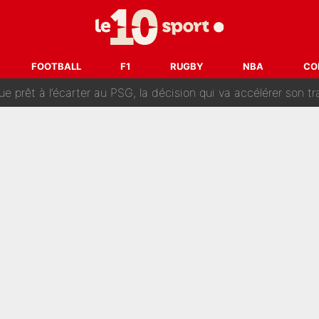
naere officialisent enfin leur couple : La photo qui enflamme 
emplacer Gianni Infantino ? «Il serait un mauvais président», le patron de
FOOTBALL
F1
RUGBY
NBA
CO
ue prêt à l’écarter au PSG, la décision qui va accélérer son tr
erminé : Kylian Mbappé et Lamine Yamal changent de chaîne, «le moment é
ère liste, Zidane a décidé d’accueillir une nouvelle tête en 