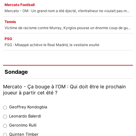
Mercato Football
Mercato - OM : Un grand nom a été éjecté, «l’entraîneur ne voulait pas me conserver»
Tennis
Victime de racisme contre Murray, Kyrgios pousse un énorme coup de gueule !
PSG
PSG : Mbappé achève le Real Madrid, le vestiaire exulte
Sondage
Mercato - Ça bouge à l’OM : Qui doit être le prochain
joueur à partir cet été ?
Geoffrey Kondogbia
Geoffrey Kondogbia
38%
Leonardo Balerdi
Leonardo Balerdi
Geronimo Rulli
32%
Quinten Timber