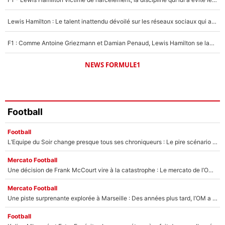
Lewis Hamilton : Le talent inattendu dévoilé sur les réseaux sociaux qui a impressionné Kim Kardashian pendant leurs vacances en amoureux !
F1 : Comme Antoine Griezmann et Damian Penaud, Lewis Hamilton se lance dans le business des cartes à collectionner !
NEWS FORMULE1
Football
Football
L’Equipe du Soir change presque tous ses chroniqueurs : Le pire scénario imaginé par l’IA après le départ de Johan Micoud !
Mercato Football
Une décision de Frank McCourt vire à la catastrophe : Le mercato de l’OM provoque de nouvelles tensions en pleine crise financière !
Mercato Football
Une piste surprenante explorée à Marseille : Des années plus tard, l’OM a tenté de faire revenir le joueur qui avait provoqué le départ d’André Villas-Boas !
Football