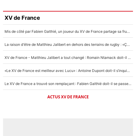
XV de France
Mis de côté par Fabien Galthié, un joueur du XV de France partage sa frustration : «ils ne me l’ont pas dit tout de suite»
La raison d'être de Matthieu Jalibert en dehors des terrains de rugby : «Ça m'atteint autant que si tu touches à un membre de ma famille»
XV de France - Matthieu Jalibert a tout changé : Romain Ntamack doit-il s’inquiéter pour sa place à un an de la Coupe du monde ?
«Le XV de France est meilleur avec Lucu» : Antoine Dupont doit-il s’inquiéter pour sa place ?
Le XV de France a trouvé son remplaçant : Fabien Galthié doit-il se passer d'Antoine Dupont ?
ACTUS XV DE FRANCE