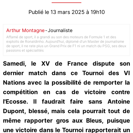
Publié le 13 mars 2025 à 19h10
Arthur Montagne
-
Journaliste
Affamé de sport, il a grandi au son des moteurs de Formule 1 et des
exploits de Ronaldinho. Aujourd’hui, diplomé d'un Master de journalisme
de sport, il ne rate plus un Grand Prix de F1 ni un match du PSG, ses deux
passions et spécialités
Samedi, le XV de France dispute son
dernier match dans ce Tournoi des VI
Nations avec la possibilité de remporter la
compétition en cas de victoire contre
l'Ecosse. Il faudrait faire sans Antoine
Dupont, blessé, mais cela pourrait tout de
même rapporter gros aux Bleus, puisque
une victoire dans le Tournoi rapporterait un