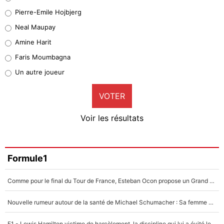
Geronimo Rulli
Pierre-Emile Hojbjerg
4%
Neal Maupay
Quinten Timber
Amine Harit
1%
Faris Moumbagna
Pierre-Emile Hojbjerg
Un autre joueur
9%
VOTER
Neal Maupay
4%
Voir les résultats
Amine Harit
3%
Faris Moumbagna
Formule1
4%
Comme pour le final du Tour de France, Esteban Ocon propose un Grand Prix de Formule 1 à Paris : «Autour de l’Arc de Triomphe, ce serait génial» !
Un autre joueur
5%
Nouvelle rumeur autour de la santé de Michael Schumacher : Sa femme Corinna sort du silence
1412 personnes ont participé aux votes.
F1 - Lewis Hamilton victime de harcèlement, la discipline qui lui a évité le pire : «J'aurais probablement mal tourné»