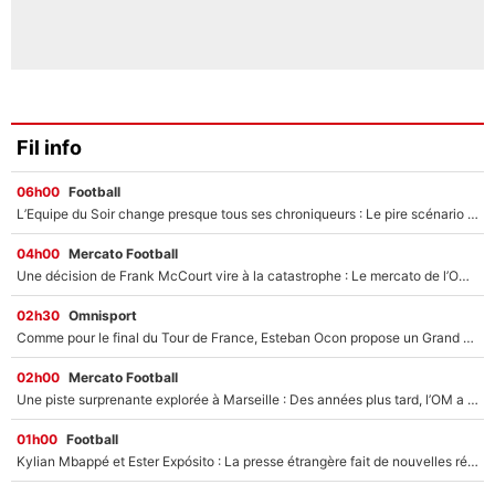
Fil info
06h00
Football
L’Equipe du Soir change presque tous ses chroniqueurs : Le pire scénario imaginé par l’IA après le départ de Johan Micoud !
04h00
Mercato Football
Une décision de Frank McCourt vire à la catastrophe : Le mercato de l’OM provoque de nouvelles tensions en pleine crise financière !
02h30
Omnisport
Comme pour le final du Tour de France, Esteban Ocon propose un Grand Prix de Formule 1 à Paris : «Autour de l’Arc de Triomphe, ce serait génial» !
02h00
Mercato Football
Une piste surprenante explorée à Marseille : Des années plus tard, l’OM a tenté de faire revenir le joueur qui avait provoqué le départ d’André Villas-Boas !
01h00
Football
Kylian Mbappé et Ester Expósito : La presse étrangère fait de nouvelles révélations sur leurs vacances en amoureux