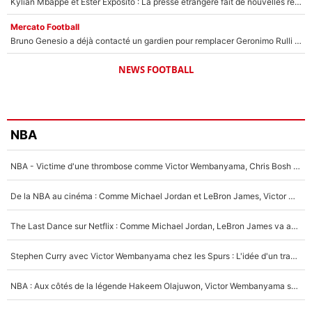
Kylian Mbappé et Ester Expósito : La presse étrangère fait de nouvelles révélations sur leurs vacances en amoureux
Mercato Football
Bruno Genesio a déjà contacté un gardien pour remplacer Geronimo Rulli : La crise financière peut encore plomber les plans de l’OM sur le mercato
NEWS FOOTBALL
NBA
NBA - Victime d'une thrombose comme Victor Wembanyama, Chris Bosh prévient le Français des risques sur sa santé : «J’ai failli mourir sur le coup et j’ai été ramené à la vie»
De la NBA au cinéma : Comme Michael Jordan et LeBron James, Victor Wembanyama rêve d'une carrière d'acteur !
The Last Dance sur Netflix : Comme Michael Jordan, LeBron James va avoir le droit à sa série !
Stephen Curry avec Victor Wembanyama chez les Spurs : L'idée d'un trade historique est lancée en NBA !
NBA : Aux côtés de la légende Hakeem Olajuwon, Victor Wembanyama se mue en mentor pour la nouvelle génération : «Tu dois leur imposer ce standard»