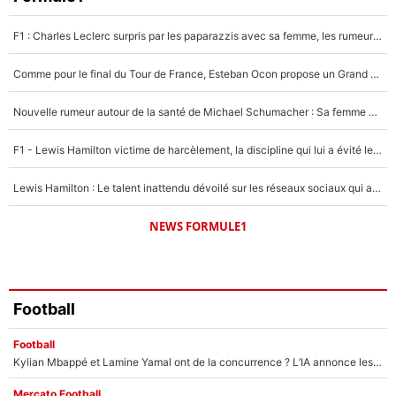
5%
F1 : Charles Leclerc surpris par les paparazzis avec sa femme, les rumeurs étaient vraies !
Un autre joueur
5%
Comme pour le final du Tour de France, Esteban Ocon propose un Grand Prix de Formule 1 à Paris : «Autour de l’Arc de Triomphe, ce serait génial» !
1480 personnes ont participé aux votes.
Nouvelle rumeur autour de la santé de Michael Schumacher : Sa femme Corinna sort du silence
F1 - Lewis Hamilton victime de harcèlement, la discipline qui lui a évité le pire : «J'aurais probablement mal tourné»
Lewis Hamilton : Le talent inattendu dévoilé sur les réseaux sociaux qui a impressionné Kim Kardashian pendant leurs vacances en amoureux !
NEWS FORMULE1
Football
Football
Kylian Mbappé et Lamine Yamal ont de la concurrence ? L’IA annonce les 5 joueurs qui vont dominer le football dans les années à venir !
Mercato Football