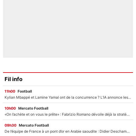
Fil info
11h00
Football
Kylian Mbappé et Lamine Yamal ont de la concurrence ? L’IA annonce les 5 joueurs qui vont dominer le football dans les années à venir !
10h00
Mercato Football
«On l’achète et on vous le prête» : Fabrizio Romano dévoile déjà la stratégie du PSG avec le transfert de Zion Suzuki !
09h30
Mercato Football
De l’équipe de France à un pont d’or en Arabie saoudite : Didier Deschamps a donné sa réponse !