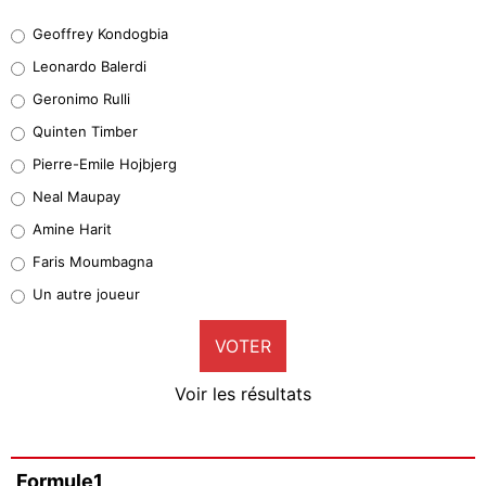
Geoffrey Kondogbia
Geoffrey Kondogbia
38%
Leonardo Balerdi
Leonardo Balerdi
Geronimo Rulli
32%
Quinten Timber
Geronimo Rulli
Pierre-Emile Hojbjerg
4%
Neal Maupay
Quinten Timber
Amine Harit
1%
Faris Moumbagna
Pierre-Emile Hojbjerg
Un autre joueur
9%
VOTER
Neal Maupay
4%
Voir les résultats
Amine Harit
3%
Faris Moumbagna
Formule1