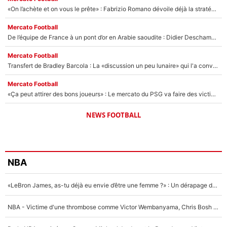
«On l’achète et on vous le prête» : Fabrizio Romano dévoile déjà la stratégie du PSG avec le transfert de Zion Suzuki !
Mercato Football
De l’équipe de France à un pont d’or en Arabie saoudite : Didier Deschamps a donné sa réponse !
Mercato Football
Transfert de Bradley Barcola : La «discussion un peu lunaire» qui l'a convaincu de quitter le PSG, son entourage est pointé du doigt
Mercato Football
«Ça peut attirer des bons joueurs» : Le mercato du PSG va faire des victimes dans l'effectif de Luis Enrique ?
NEWS FOOTBALL
NBA
«LeBron James, as-tu déjà eu envie d’être une femme ?» : Un dérapage de Donald Trump sur la superstar de la NBA refait surface
NBA - Victime d'une thrombose comme Victor Wembanyama, Chris Bosh prévient le Français des risques sur sa santé : «J’ai failli mourir sur le coup et j’ai été ramené à la vie»