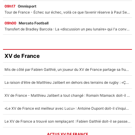
09h17
Omnisport
Tour de France - Échec sur échec, voilà ce que l’avenir réserve à Paul Seixas : «Tant qu’il y aura un Pogacar comme celui-là...»
09h00
Mercato Football
Transfert de Bradley Barcola : La «discussion un peu lunaire» qui l'a convaincu de quitter le PSG, son entourage est pointé du doigt
XV de France
Mis de côté par Fabien Galthié, un joueur du XV de France partage sa frustration : «ils ne me l’ont pas dit tout de suite»
La raison d'être de Matthieu Jalibert en dehors des terrains de rugby : «Ça m'atteint autant que si tu touches à un membre de ma famille»
XV de France - Matthieu Jalibert a tout changé : Romain Ntamack doit-il s’inquiéter pour sa place à un an de la Coupe du monde ?
«Le XV de France est meilleur avec Lucu» : Antoine Dupont doit-il s’inquiéter pour sa place ?
Le XV de France a trouvé son remplaçant : Fabien Galthié doit-il se passer d'Antoine Dupont ?
ACTUS XV DE FRANCE