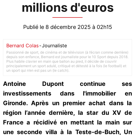
millions d'euros
Publié le 8 décembre 2025 à 02h15
Bernard Colas
-
Journaliste
Passionné de sport, de cinéma et de télévision (à l’écran comme derrière)
depuis son enfance, Bernard est journaliste pour le 10 Sport depuis 2018.
Plus habile clavier en main que ballon au pied, il décide de couvrir
principalement un sport adulé, critiqué et détesté à la fois (le football) et
un sport qui n’en est pas un (le catch).
Antoine Dupont continue ses
investissements dans l'immobilier en
Gironde. Après un premier achat dans la
région l’année dernière, la star du XV de
France a récidivé en mettant la main sur
une seconde villa à la Teste-de-Buch, Un