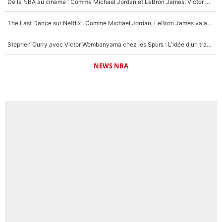
De la NBA au cinéma : Comme Michael Jordan et LeBron James, Victor Wembanyama rêve d'une carrière d'acteur !
The Last Dance sur Netflix : Comme Michael Jordan, LeBron James va avoir le droit à sa série !
Stephen Curry avec Victor Wembanyama chez les Spurs : L'idée d'un trade historique est lancée en NBA !
NEWS NBA