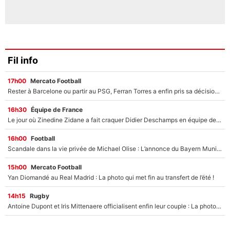
Fil info
17h00
Mercato Football
Rester à Barcelone ou partir au PSG, Ferran Torres a enfin pris sa décision : La course contre la montre est lancée !
16h30
Équipe de France
Le jour où Zinedine Zidane a fait craquer Didier Deschamps en équipe de France : «Je m’en suis voulu», l’ancien sélectionneur a regretté son geste !
16h00
Football
Scandale dans la vie privée de Michael Olise : L’annonce du Bayern Munich sur son enfant caché
15h00
Mercato Football
Yan Diomandé au Real Madrid : La photo qui met fin au transfert de l’été !
14h15
Rugby
Antoine Dupont et Iris Mittenaere officialisent enfin leur couple : La photo qui enflamme les réseaux sociaux