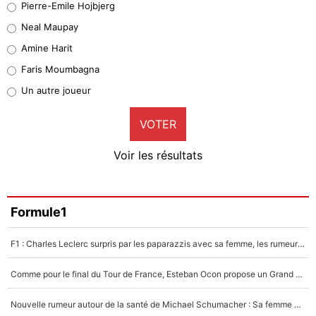
Pierre-Emile Hojbjerg
5%
Neal Maupay
Quinten Timber
Amine Harit
1%
Faris Moumbagna
Pierre-Emile Hojbjerg
Un autre joueur
9%
VOTER
Neal Maupay
4%
Voir les résultats
Amine Harit
3%
Faris Moumbagna
Formule1
5%
F1 : Charles Leclerc surpris par les paparazzis avec sa femme, les rumeurs étaient vraies !
Un autre joueur
5%
Comme pour le final du Tour de France, Esteban Ocon propose un Grand Prix de Formule 1 à Paris : «Autour de l’Arc de Triomphe, ce serait génial» !
1507 personnes ont participé aux votes.
Nouvelle rumeur autour de la santé de Michael Schumacher : Sa femme Corinna sort du silence