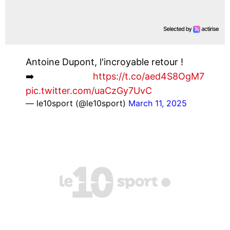
Antoine Dupont, l'incroyable retour !
➡️
https://t.co/aed4S8OgM7
pic.twitter.com/uaCzGy7UvC
— le10sport (@le10sport)
March 11, 2025