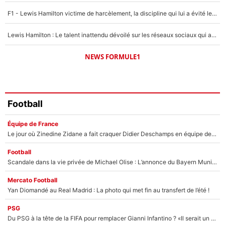
F1 - Lewis Hamilton victime de harcèlement, la discipline qui lui a évité le pire : «J'aurais probablement mal tourné»
Lewis Hamilton : Le talent inattendu dévoilé sur les réseaux sociaux qui a impressionné Kim Kardashian pendant leurs vacances en amoureux !
NEWS FORMULE1
Football
Équipe de France
Le jour où Zinedine Zidane a fait craquer Didier Deschamps en équipe de France : «Je m’en suis voulu», l’ancien sélectionneur a regretté son geste !
Football
Scandale dans la vie privée de Michael Olise : L’annonce du Bayern Munich sur son enfant caché
Mercato Football
Yan Diomandé au Real Madrid : La photo qui met fin au transfert de l’été !
PSG
Du PSG à la tête de la FIFA pour remplacer Gianni Infantino ? «Il serait un mauvais président», le patron de la Liga s'attaque à Nasser Al-Khelaïfi !