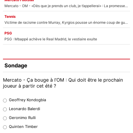
Mercato - OM - «Dès que je prends un club, je t’appellerai» : La promesse de Marcelino au moment de claquer la porte
Tennis
Victime de racisme contre Murray, Kyrgios pousse un énorme coup de gueule !
PSG
PSG : Mbappé achève le Real Madrid, le vestiaire exulte
Sondage
Mercato - Ça bouge à l’OM : Qui doit être le prochain
joueur à partir cet été ?
Geoffrey Kondogbia
Geoffrey Kondogbia
38%
Leonardo Balerdi
Leonardo Balerdi
Geronimo Rulli
32%
Quinten Timber
Geronimo Rulli