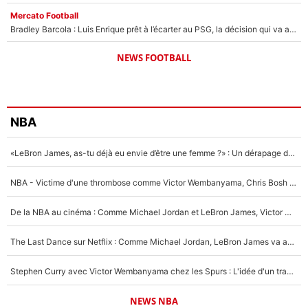
Mercato Football
Bradley Barcola : Luis Enrique prêt à l’écarter au PSG, la décision qui va accélérer son transfert à Liverpool ?
NEWS FOOTBALL
NBA
«LeBron James, as-tu déjà eu envie d’être une femme ?» : Un dérapage de Donald Trump sur la superstar de la NBA refait surface
NBA - Victime d'une thrombose comme Victor Wembanyama, Chris Bosh prévient le Français des risques sur sa santé : «J’ai failli mourir sur le coup et j’ai été ramené à la vie»
De la NBA au cinéma : Comme Michael Jordan et LeBron James, Victor Wembanyama rêve d'une carrière d'acteur !
The Last Dance sur Netflix : Comme Michael Jordan, LeBron James va avoir le droit à sa série !
Stephen Curry avec Victor Wembanyama chez les Spurs : L'idée d'un trade historique est lancée en NBA !
NEWS NBA