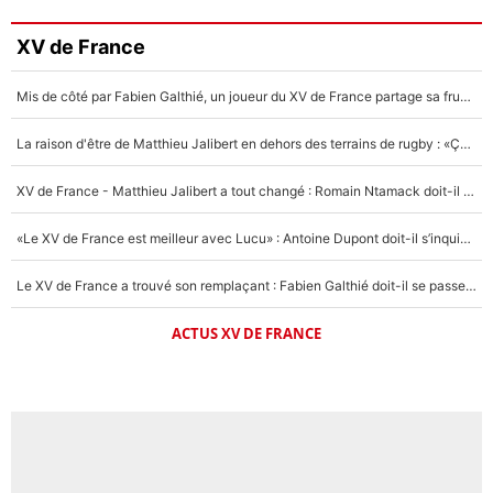
XV de France
Mis de côté par Fabien Galthié, un joueur du XV de France partage sa frustration : «ils ne me l’ont pas dit tout de suite»
La raison d'être de Matthieu Jalibert en dehors des terrains de rugby : «Ça m'atteint autant que si tu touches à un membre de ma famille»
XV de France - Matthieu Jalibert a tout changé : Romain Ntamack doit-il s’inquiéter pour sa place à un an de la Coupe du monde ?
«Le XV de France est meilleur avec Lucu» : Antoine Dupont doit-il s’inquiéter pour sa place ?
Le XV de France a trouvé son remplaçant : Fabien Galthié doit-il se passer d'Antoine Dupont ?
ACTUS XV DE FRANCE