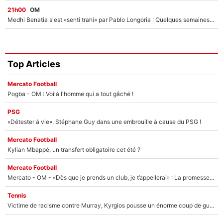
21h00
OM
Medhi Benatia s'est «senti trahi» par Pablo Longoria : Quelques semaines après son départ, l'ancien directeur de football de l'OM règle ses comptes
Top Articles
Mercato Football
Pogba - OM : Voilà l'homme qui a tout gâché !
PSG
«Détester à vie», Stéphane Guy dans une embrouille à cause du PSG !
Mercato Football
Kylian Mbappé, un transfert obligatoire cet été ?
Mercato Football
Mercato - OM - «Dès que je prends un club, je t’appellerai» : La promesse de Marcelino au moment de claquer la porte
Tennis
Victime de racisme contre Murray, Kyrgios pousse un énorme coup de gueule !