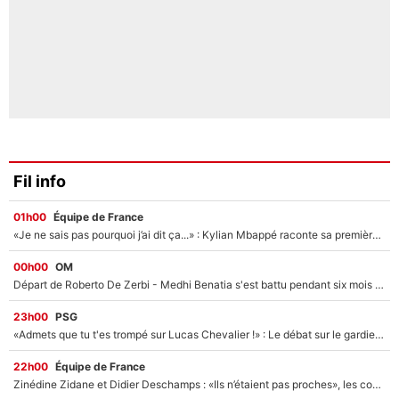
Fil info
01h00
Équipe de France
«Je ne sais pas pourquoi j’ai dit ça...» : Kylian Mbappé raconte sa première rencontre avec Zinédine Zidane (et c’est très drôle)
00h00
OM
Départ de Roberto De Zerbi - Medhi Benatia s'est battu pendant six mois pour le retenir à l'OM, le PSG a été le naufrage de trop : «Je pars avec toi»
23h00
PSG
«Admets que tu t'es trompé sur Lucas Chevalier !» : Le débat sur le gardien du PSG vire au clash à l'After Foot
22h00
Équipe de France
Zinédine Zidane et Didier Deschamps : «Ils n’étaient pas proches», les confidences d’un membre de l’équipe de France 1998 sur leur relation spéciale