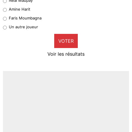
Neal Maupay
Quinten Timber
Amine Harit
1%
Faris Moumbagna
Pierre-Emile Hojbjerg
Un autre joueur
9%
VOTER
Neal Maupay
4%
Voir les résultats
Amine Harit
3%
Faris Moumbagna
4%
Un autre joueur
5%
1619 personnes ont participé aux votes.