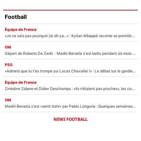
Football
Équipe de France
«Je ne sais pas pourquoi j’ai dit ça...» : Kylian Mbappé raconte sa première rencontre avec Zinédine Zidane (et c’est très drôle)
OM
Départ de Roberto De Zerbi - Medhi Benatia s'est battu pendant six mois pour le retenir à l'OM, le PSG a été le naufrage de trop : «Je pars avec toi»
PSG
«Admets que tu t'es trompé sur Lucas Chevalier !» : Le débat sur le gardien du PSG vire au clash à l'After Foot
Équipe de France
Zinédine Zidane et Didier Deschamps : «Ils n’étaient pas proches», les confidences d’un membre de l’équipe de France 1998 sur leur relation spéciale
OM
Medhi Benatia s'est «senti trahi» par Pablo Longoria : Quelques semaines après son départ, l'ancien directeur de football de l'OM règle ses comptes
NEWS FOOTBALL