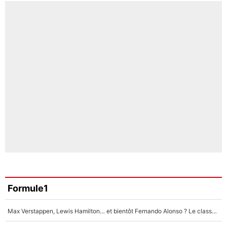
Formule1
Max Verstappen, Lewis Hamilton… et bientôt Fernando Alonso ? Le classement des pilotes les mieux payés en Formule 1 risque de changer !