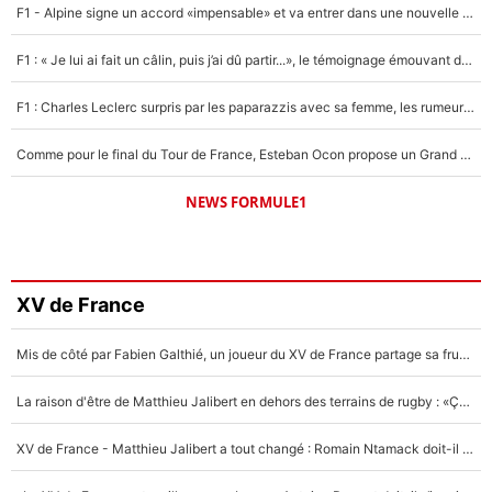
F1 - Alpine signe un accord «impensable» et va entrer dans une nouvelle dimension : Grande nouvelle pour Pierre Gasly !
F1 : « Je lui ai fait un câlin, puis j’ai dû partir...», le témoignage émouvant de Max Verstappen sur sa fille
F1 : Charles Leclerc surpris par les paparazzis avec sa femme, les rumeurs étaient vraies !
Comme pour le final du Tour de France, Esteban Ocon propose un Grand Prix de Formule 1 à Paris : «Autour de l’Arc de Triomphe, ce serait génial» !
NEWS FORMULE1
XV de France
Mis de côté par Fabien Galthié, un joueur du XV de France partage sa frustration : «ils ne me l’ont pas dit tout de suite»
La raison d'être de Matthieu Jalibert en dehors des terrains de rugby : «Ça m'atteint autant que si tu touches à un membre de ma famille»
XV de France - Matthieu Jalibert a tout changé : Romain Ntamack doit-il s’inquiéter pour sa place à un an de la Coupe du monde ?