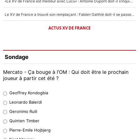
«Le XV de France est meilleur avec Lucu» : Antoine Dupont doit-il s’inquiéter pour sa place ?
Le XV de France a trouvé son remplaçant : Fabien Galthié doit-il se passer d'Antoine Dupont ?
ACTUS XV DE FRANCE
Sondage
Mercato - Ça bouge à l’OM : Qui doit être le prochain
joueur à partir cet été ?
Geoffrey Kondogbia
Geoffrey Kondogbia
38%
Leonardo Balerdi
Leonardo Balerdi
Geronimo Rulli
32%
Quinten Timber
Geronimo Rulli
Pierre-Emile Hojbjerg
5%