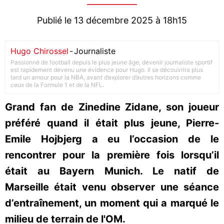
Publié le 13 décembre 2025 à 18h15
Hugo Chirossel
-
Journaliste
Passionné de football depuis le plus jeune âge, devenir journaliste sportif
est rapidement devenu une évidence pour Hugo. Il se découvrira plus
tard un amour pour la NBA, avant d’explorer d’autres horizons comme
ceux de la Formule 1 et de la NFL.
Grand fan de Zinedine Zidane, son joueur
préféré quand il était plus jeune, Pierre-
Emile Hojbjerg a eu l’occasion de le
rencontrer pour la première fois lorsqu’il
était au Bayern Munich. Le natif de
Marseille était venu observer une séance
d’entraînement, un moment qui a marqué le
milieu de terrain de l'OM.