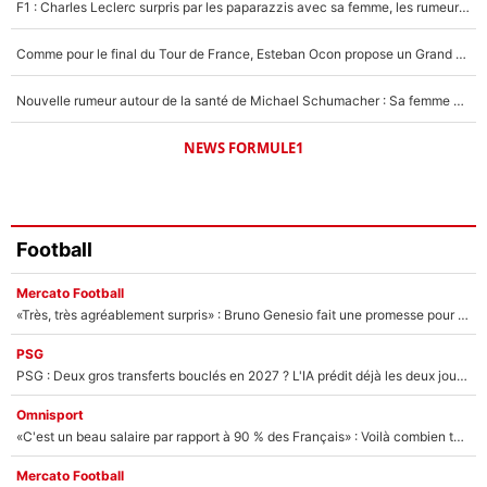
F1 : Charles Leclerc surpris par les paparazzis avec sa femme, les rumeurs étaient vraies !
Comme pour le final du Tour de France, Esteban Ocon propose un Grand Prix de Formule 1 à Paris : «Autour de l’Arc de Triomphe, ce serait génial» !
Nouvelle rumeur autour de la santé de Michael Schumacher : Sa femme Corinna sort du silence
NEWS FORMULE1
Football
Mercato Football
«Très, très agréablement surpris» : Bruno Genesio fait une promesse pour la suite du mercato de l’OM et rassure les supporters
PSG
PSG : Deux gros transferts bouclés en 2027 ? L'IA prédit déjà les deux joueurs qui pourraient rejoindre Luis Enrique !
Omnisport
«C'est un beau salaire par rapport à 90 % des Français» : Voilà combien touchait Nelson Monfort sur France Télévisions avant de rejoindre CNews
Mercato Football