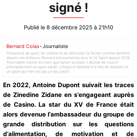
signé !
Publié le 8 décembre 2025 à 21h10
Bernard Colas
-
Journaliste
Passionné de sport, de cinéma et de télévision (à l’écran comme derrière)
depuis son enfance, Bernard est journaliste pour le 10 Sport depuis 2018.
Plus habile clavier en main que ballon au pied, il décide de couvrir
principalement un sport adulé, critiqué et détesté à la fois (le football) et
un sport qui n’en est pas un (le catch).
En 2022, Antoine Dupont suivait les traces
de Zinedine Zidane en s’engageant auprès
de Casino. La star du XV de France était
alors devenue l’ambassadeur du groupe de
grande distribution sur les questions
d’alimentation, de motivation et de