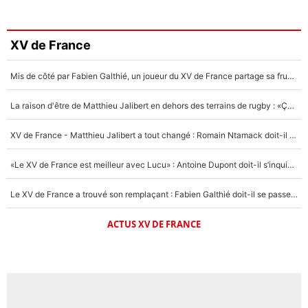
XV de France
Mis de côté par Fabien Galthié, un joueur du XV de France partage sa frustration : «ils ne me l’ont pas dit tout de suite»
La raison d'être de Matthieu Jalibert en dehors des terrains de rugby : «Ça m'atteint autant que si tu touches à un membre de ma famille»
XV de France - Matthieu Jalibert a tout changé : Romain Ntamack doit-il s’inquiéter pour sa place à un an de la Coupe du monde ?
«Le XV de France est meilleur avec Lucu» : Antoine Dupont doit-il s’inquiéter pour sa place ?
Le XV de France a trouvé son remplaçant : Fabien Galthié doit-il se passer d'Antoine Dupont ?
ACTUS XV DE FRANCE