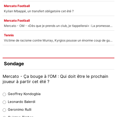
Mercato Football
Kylian Mbappé, un transfert obligatoire cet été ?
Mercato Football
Mercato - OM - «Dès que je prends un club, je t’appellerai» : La promesse de Marcelino au moment de claquer la porte
Tennis
Victime de racisme contre Murray, Kyrgios pousse un énorme coup de gueule !
Sondage
Mercato - Ça bouge à l’OM : Qui doit être le prochain
joueur à partir cet été ?
Geoffrey Kondogbia
Geoffrey Kondogbia
38%
Leonardo Balerdi
Leonardo Balerdi
Geronimo Rulli
32%