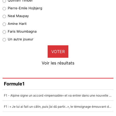
Quinten Timber
Geronimo Rulli
Pierre-Emile Hojbjerg
5%
Neal Maupay
Quinten Timber
Amine Harit
1%
Faris Moumbagna
Pierre-Emile Hojbjerg
Un autre joueur
9%
VOTER
Neal Maupay
4%
Voir les résultats
Amine Harit
3%
Faris Moumbagna
Formule1
4%
F1 - Alpine signe un accord «impensable» et va entrer dans une nouvelle dimension : Grande nouvelle pour Pierre Gasly !
Un autre joueur
5%
F1 : « Je lui ai fait un câlin, puis j’ai dû partir...», le témoignage émouvant de Max Verstappen sur sa fille
1579 personnes ont participé aux votes.