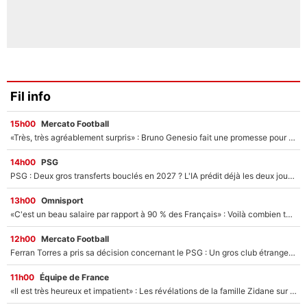
Fil info
15h00
Mercato Football
«Très, très agréablement surpris» : Bruno Genesio fait une promesse pour la suite du mercato de l’OM et rassure les supporters
14h00
PSG
PSG : Deux gros transferts bouclés en 2027 ? L'IA prédit déjà les deux joueurs qui pourraient rejoindre Luis Enrique !
13h00
Omnisport
«C'est un beau salaire par rapport à 90 % des Français» : Voilà combien touchait Nelson Monfort sur France Télévisions avant de rejoindre CNews
12h00
Mercato Football
Ferran Torres a pris sa décision concernant le PSG : Un gros club étranger prêt à relancer le feuilleton pour la signature du champion du monde 2026 !
11h00
Équipe de France
«Il est très heureux et impatient» : Les révélations de la famille Zidane sur sa prise de pouvoir en équipe de France !