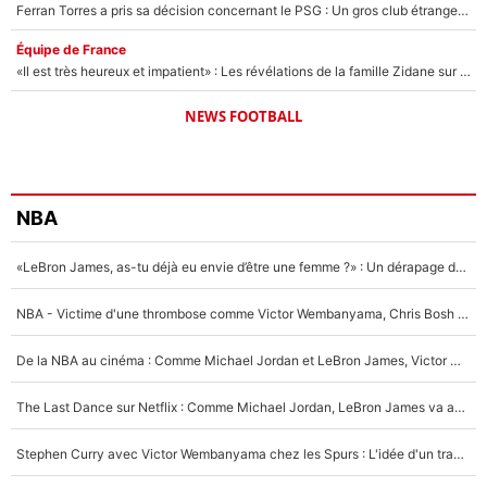
Ferran Torres a pris sa décision concernant le PSG : Un gros club étranger prêt à relancer le feuilleton pour la signature du champion du monde 2026 !
Équipe de France
«Il est très heureux et impatient» : Les révélations de la famille Zidane sur sa prise de pouvoir en équipe de France !
NEWS FOOTBALL
NBA
«LeBron James, as-tu déjà eu envie d’être une femme ?» : Un dérapage de Donald Trump sur la superstar de la NBA refait surface
NBA - Victime d'une thrombose comme Victor Wembanyama, Chris Bosh prévient le Français des risques sur sa santé : «J’ai failli mourir sur le coup et j’ai été ramené à la vie»
De la NBA au cinéma : Comme Michael Jordan et LeBron James, Victor Wembanyama rêve d'une carrière d'acteur !
The Last Dance sur Netflix : Comme Michael Jordan, LeBron James va avoir le droit à sa série !
Stephen Curry avec Victor Wembanyama chez les Spurs : L'idée d'un trade historique est lancée en NBA !