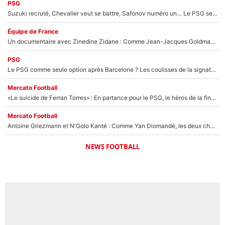
PSG
Suzuki recruté, Chevalier veut se battre, Safonov numéro un… Le PSG se lance encore dans un gros chantier pour le poste de gardien de but
Équipe de France
Un documentaire avec Zinedine Zidane : Comme Jean-Jacques Goldman et Mylène Farmer, le nouveau sélectionneur de l'équipe de France a recalé une journaliste très connue
PSG
Le PSG comme seule option après Barcelone ? Les coulisses de la signature historique de Lionel Messi sont révélées au grand jour !
Mercato Football
«Le suicide de Ferran Torres» : En partance pour le PSG, le héros de la finale de la Coupe du monde s'attire les foudres de la presse espagnole !
Mercato Football
Antoine Griezmann et N'Golo Kanté : Comme Yan Diomandé, les deux champions du monde ont refusé de signer au PSG !
NEWS FOOTBALL