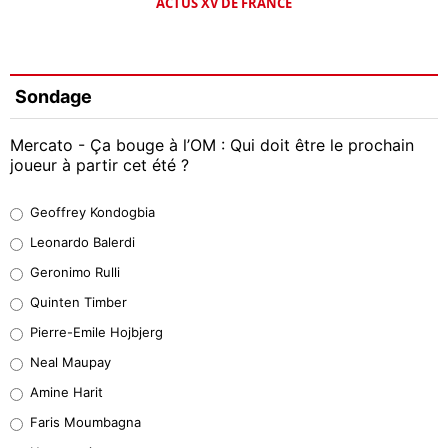
ACTUS XV DE FRANCE
Sondage
Mercato - Ça bouge à l’OM : Qui doit être le prochain
joueur à partir cet été ?
Geoffrey Kondogbia
Geoffrey Kondogbia
38%
Leonardo Balerdi
Leonardo Balerdi
Geronimo Rulli
32%
Quinten Timber
Geronimo Rulli
Pierre-Emile Hojbjerg
5%
Neal Maupay
Quinten Timber
Amine Harit
1%
Faris Moumbagna
Pierre-Emile Hojbjerg