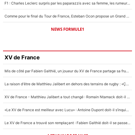
F1 : Charles Leclerc surpris par les paparazzis avec sa femme, les rumeurs étaient vraies !
Comme pour le final du Tour de France, Esteban Ocon propose un Grand Prix de Formule 1 à Paris : «Autour de l’Arc de Triomphe, ce serait génial» !
NEWS FORMULE1
XV de France
Mis de côté par Fabien Galthié, un joueur du XV de France partage sa frustration : «ils ne me l’ont pas dit tout de suite»
La raison d'être de Matthieu Jalibert en dehors des terrains de rugby : «Ça m'atteint autant que si tu touches à un membre de ma famille»
XV de France - Matthieu Jalibert a tout changé : Romain Ntamack doit-il s’inquiéter pour sa place à un an de la Coupe du monde ?
«Le XV de France est meilleur avec Lucu» : Antoine Dupont doit-il s’inquiéter pour sa place ?
Le XV de France a trouvé son remplaçant : Fabien Galthié doit-il se passer d'Antoine Dupont ?