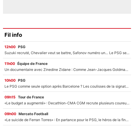
Fil info
12h00
PSG
Suzuki recruté, Chevalier veut se battre, Safonov numéro un… Le PSG se lance encore dans un gros chantier pour le poste de gardien de but
11h00
Équipe de France
Un documentaire avec Zinedine Zidane : Comme Jean-Jacques Goldman et Mylène Farmer, le nouveau sélectionneur de l'équipe de France a recalé une journaliste très connue
10h00
PSG
Le PSG comme seule option après Barcelone ? Les coulisses de la signature historique de Lionel Messi sont révélées au grand jour !
09h15
Tour de France
«Le budget a augmenté» : Decathlon-CMA CGM recrute plusieurs coureurs pour offrir à Paul Seixas une équipe pour gagner le Tour de France 2027
09h00
Mercato Football
«Le suicide de Ferran Torres» : En partance pour le PSG, le héros de la finale de la Coupe du monde s'attire les foudres de la presse espagnole !