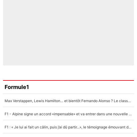
Formule1
Max Verstappen, Lewis Hamilton… et bientôt Fernando Alonso ? Le classement des pilotes les mieux payés en Formule 1 risque de changer !
F1 - Alpine signe un accord «impensable» et va entrer dans une nouvelle dimension : Grande nouvelle pour Pierre Gasly !
F1 : « Je lui ai fait un câlin, puis j’ai dû partir...», le témoignage émouvant de Max Verstappen sur sa fille