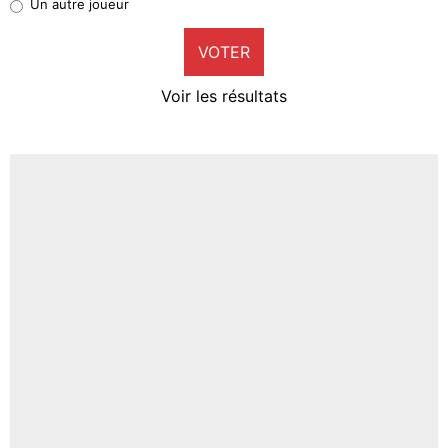
Un autre joueur
9%
VOTER
Neal Maupay
4%
Voir les résultats
Amine Harit
3%
Faris Moumbagna
4%
Un autre joueur
5%
1635 personnes ont participé aux votes.