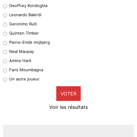
Geoffrey Kondogbia
Geoffrey Kondogbia
38%
Leonardo Balerdi
Leonardo Balerdi
Geronimo Rulli
32%
Quinten Timber
Geronimo Rulli
Pierre-Emile Hojbjerg
5%
Neal Maupay
Quinten Timber
Amine Harit
1%
Faris Moumbagna
Pierre-Emile Hojbjerg
Un autre joueur
9%
VOTER
Neal Maupay
4%
Voir les résultats
Amine Harit
3%
Faris Moumbagna