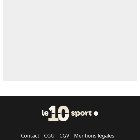
4%
Un autre joueur
5%
1666 personnes ont participé aux votes.
Contact
CGU
CGV
Mentions légales