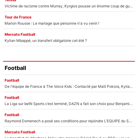
Victime de racisme contre Murray, Kyrgios pousse un énorme coup de gueule !
Tour de France
Marion Rousse : Le mariage que personne n'a vu venir !
Mercato Football
Kylian Mbappé, un transfert obligatoire cet été ?
Football
Football
De l'équipe de France à The Voice Kids : Contacté par Matt Pokora, Kylian Mbappé a accepté de jouer un rôle inédit sur TF1 !
Football
La Liga sur beIN Sports c’est terminé, DAZN a fait son choix pour Benjamin Da Silva et Omar Da Fonseca !
Football
Raymond Domenech a posé ses conditions pour rejoindre L'EQUIPE du Soir : Il refuse de faire l'émission avec un autre chroniqueur !
Mercato Football