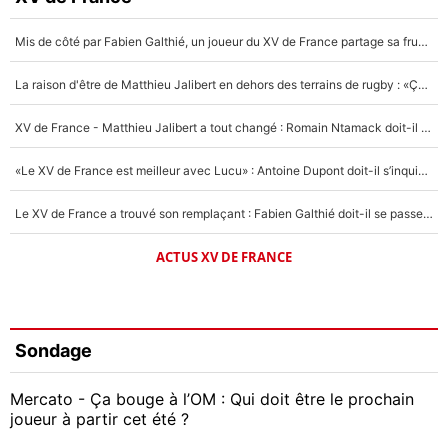
Mis de côté par Fabien Galthié, un joueur du XV de France partage sa frustration : «ils ne me l’ont pas dit tout de suite»
La raison d'être de Matthieu Jalibert en dehors des terrains de rugby : «Ça m'atteint autant que si tu touches à un membre de ma famille»
XV de France - Matthieu Jalibert a tout changé : Romain Ntamack doit-il s’inquiéter pour sa place à un an de la Coupe du monde ?
«Le XV de France est meilleur avec Lucu» : Antoine Dupont doit-il s’inquiéter pour sa place ?
Le XV de France a trouvé son remplaçant : Fabien Galthié doit-il se passer d'Antoine Dupont ?
ACTUS XV DE FRANCE
Sondage
Mercato - Ça bouge à l’OM : Qui doit être le prochain
joueur à partir cet été ?