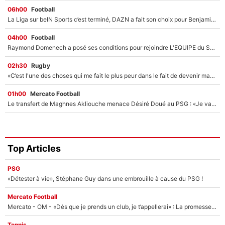
06h00
Football
La Liga sur beIN Sports c’est terminé, DAZN a fait son choix pour Benjamin Da Silva et Omar Da Fonseca !
04h00
Football
Raymond Domenech a posé ses conditions pour rejoindre L'EQUIPE du Soir : Il refuse de faire l'émission avec un autre chroniqueur !
02h30
Rugby
«C’est l'une des choses qui me fait le plus peur dans le fait de devenir maman» : En couple avec Antoine Dupont, Iris Mittenaere s'inquiète déjà pour ses futurs enfants !
01h00
Mercato Football
Le transfert de Maghnes Akliouche menace Désiré Doué au PSG : «Je valide à 200%»
Top Articles
PSG
«Détester à vie», Stéphane Guy dans une embrouille à cause du PSG !
Mercato Football
Mercato - OM - «Dès que je prends un club, je t’appellerai» : La promesse de Marcelino au moment de claquer la porte
Tennis