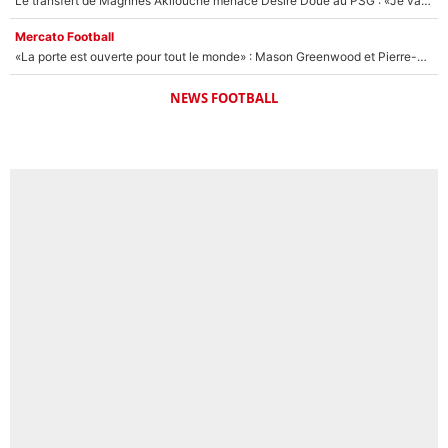
Le transfert de Maghnes Akliouche menace Désiré Doué au PSG : «Je valide à 200%»
Mercato Football
«La porte est ouverte pour tout le monde» : Mason Greenwood et Pierre-Emerick Aubameyang ont quitté l'OM, Amine Gouiri balance sur la suite du mercato et sur la réaction du vestiaire !
NEWS FOOTBALL