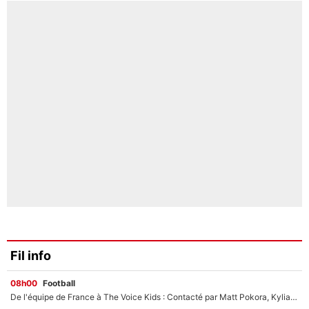
Fil info
08h00
Football
De l'équipe de France à The Voice Kids : Contacté par Matt Pokora, Kylian Mbappé a accepté de jouer un rôle inédit sur TF1 !