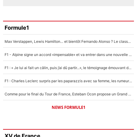
Formule1
Max Verstappen, Lewis Hamilton… et bientôt Fernando Alonso ? Le classement des pilotes les mieux payés en Formule 1 risque de changer !
F1 - Alpine signe un accord «impensable» et va entrer dans une nouvelle dimension : Grande nouvelle pour Pierre Gasly !
F1 : « Je lui ai fait un câlin, puis j’ai dû partir...», le témoignage émouvant de Max Verstappen sur sa fille
F1 : Charles Leclerc surpris par les paparazzis avec sa femme, les rumeurs étaient vraies !
Comme pour le final du Tour de France, Esteban Ocon propose un Grand Prix de Formule 1 à Paris : «Autour de l’Arc de Triomphe, ce serait génial» !
NEWS FORMULE1
XV de France