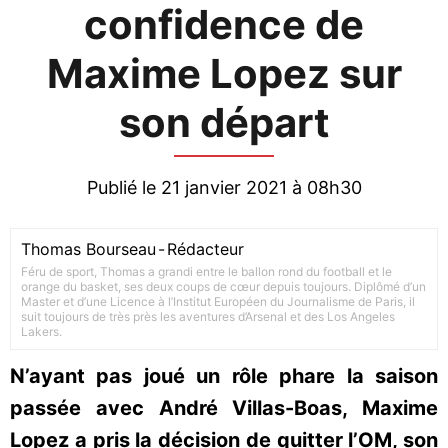
confidence de
Maxime Lopez sur
son départ
Publié le 21 janvier 2021 à 08h30
Thomas Bourseau
-
Rédacteur
Féru de sport, Thomas a grandi entre le ballon rond du football et le
orange du basket, ses deux coups de cœur depuis toujours. Diplômé d’un
Master et d’une Licence à l’Institut Européen du Journalisme de Paris, il
suit toujours de très près les aventures d’Arsenal et des Los Angeles
Lakers.
N’ayant pas joué un rôle phare la saison
passée avec André Villas-Boas, Maxime
Lopez a pris la décision de quitter l’OM, son