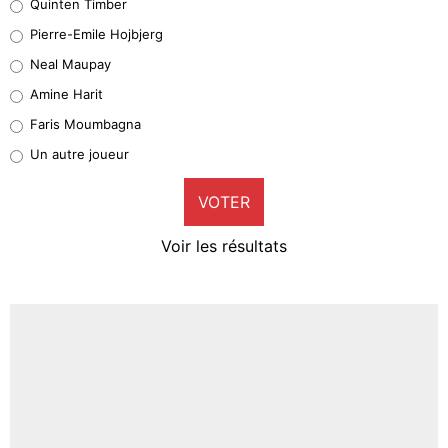
Quinten Timber
Geronimo Rulli
Pierre-Emile Hojbjerg
5%
Neal Maupay
Quinten Timber
Amine Harit
1%
Faris Moumbagna
Pierre-Emile Hojbjerg
Un autre joueur
9%
VOTER
Neal Maupay
4%
Voir les résultats
Amine Harit
3%
Faris Moumbagna
4%
Un autre joueur
5%
1666 personnes ont participé aux votes.