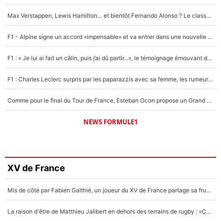
Max Verstappen, Lewis Hamilton… et bientôt Fernando Alonso ? Le classement des pilotes les mieux payés en Formule 1 risque de changer !
F1 - Alpine signe un accord «impensable» et va entrer dans une nouvelle dimension : Grande nouvelle pour Pierre Gasly !
F1 : « Je lui ai fait un câlin, puis j’ai dû partir...», le témoignage émouvant de Max Verstappen sur sa fille
F1 : Charles Leclerc surpris par les paparazzis avec sa femme, les rumeurs étaient vraies !
Comme pour le final du Tour de France, Esteban Ocon propose un Grand Prix de Formule 1 à Paris : «Autour de l’Arc de Triomphe, ce serait génial» !
NEWS FORMULE1
XV de France
Mis de côté par Fabien Galthié, un joueur du XV de France partage sa frustration : «ils ne me l’ont pas dit tout de suite»
La raison d'être de Matthieu Jalibert en dehors des terrains de rugby : «Ça m'atteint autant que si tu touches à un membre de ma famille»