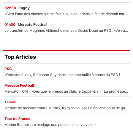
02h30
Rugby
«C’est l'une des choses qui me fait le plus peur dans le fait de devenir maman» : En couple avec Antoine Dupont, Iris Mittenaere s'inquiète déjà pour ses futurs enfants !
01h00
Mercato Football
Le transfert de Maghnes Akliouche menace Désiré Doué au PSG : «Je valide à 200%»
Top Articles
PSG
«Détester à vie», Stéphane Guy dans une embrouille à cause du PSG !
Mercato Football
Mercato - OM - «Dès que je prends un club, je t’appellerai» : La promesse de Marcelino au moment de claquer la porte
Tennis
Victime de racisme contre Murray, Kyrgios pousse un énorme coup de gueule !
Tour de France
Marion Rousse : Le mariage que personne n'a vu venir !