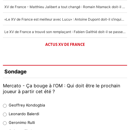
XV de France - Matthieu Jalibert a tout changé : Romain Ntamack doit-il s’inquiéter pour sa place à un an de la Coupe du monde ?
«Le XV de France est meilleur avec Lucu» : Antoine Dupont doit-il s’inquiéter pour sa place ?
Le XV de France a trouvé son remplaçant : Fabien Galthié doit-il se passer d'Antoine Dupont ?
ACTUS XV DE FRANCE
Sondage
Mercato - Ça bouge à l’OM : Qui doit être le prochain
joueur à partir cet été ?
Geoffrey Kondogbia
Geoffrey Kondogbia
38%
Leonardo Balerdi
Leonardo Balerdi
Geronimo Rulli
32%