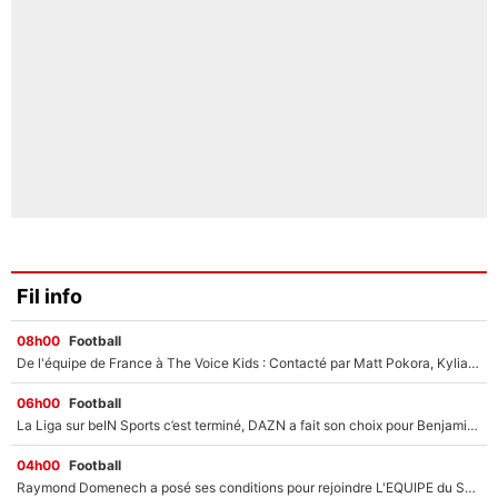
Fil info
08h00
Football
De l'équipe de France à The Voice Kids : Contacté par Matt Pokora, Kylian Mbappé a accepté de jouer un rôle inédit sur TF1 !
06h00
Football
La Liga sur beIN Sports c’est terminé, DAZN a fait son choix pour Benjamin Da Silva et Omar Da Fonseca !
04h00
Football
Raymond Domenech a posé ses conditions pour rejoindre L'EQUIPE du Soir : Il refuse de faire l'émission avec un autre chroniqueur !