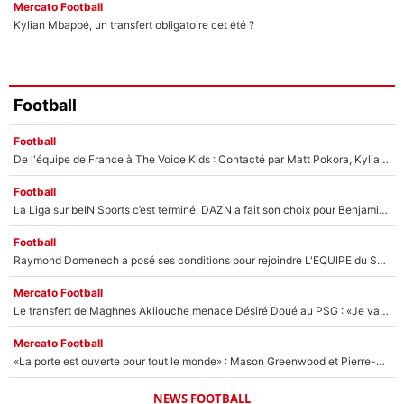
Mercato Football
Kylian Mbappé, un transfert obligatoire cet été ?
Football
Football
De l'équipe de France à The Voice Kids : Contacté par Matt Pokora, Kylian Mbappé a accepté de jouer un rôle inédit sur TF1 !
Football
La Liga sur beIN Sports c’est terminé, DAZN a fait son choix pour Benjamin Da Silva et Omar Da Fonseca !
Football
Raymond Domenech a posé ses conditions pour rejoindre L'EQUIPE du Soir : Il refuse de faire l'émission avec un autre chroniqueur !
Mercato Football
Le transfert de Maghnes Akliouche menace Désiré Doué au PSG : «Je valide à 200%»
Mercato Football
«La porte est ouverte pour tout le monde» : Mason Greenwood et Pierre-Emerick Aubameyang ont quitté l'OM, Amine Gouiri balance sur la suite du mercato et sur la réaction du vestiaire !
NEWS FOOTBALL