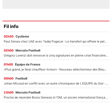
Fil info
02h30
Cyclisme
Paul Seixas chez UAE avec Tadej Pogacar : Le transfert qui effraie le peloton, «c’est la pire des choses qui puisse arriver»
02h00
Mercato Football
Grégory Lorenzi doit renoncer à cinq signatures en pleine crise financière : L’IA propose sept noms à l’OM pour un mercato réussi... à seulement 5M€ !
01h00
Équipe de France
«Plus grand, je ferai chauffeur-livreur» : Nouveau sélectionneur des Bleus, Zinédine Zidane s’était imaginé un avenir très différent lorsqu'il était enfant
00h00
Football
Johan Micoud en conflit avec un autre chroniqueur de L’EQUIPE du Soir : «Pendant un moment, je ne les ai pas remis ensemble dans l'émission»
23h00
Mercato Football
Proche de rejoindre Bruno Genesio à l'OM, un ancien international français va finalement débarquer... sur RMC !