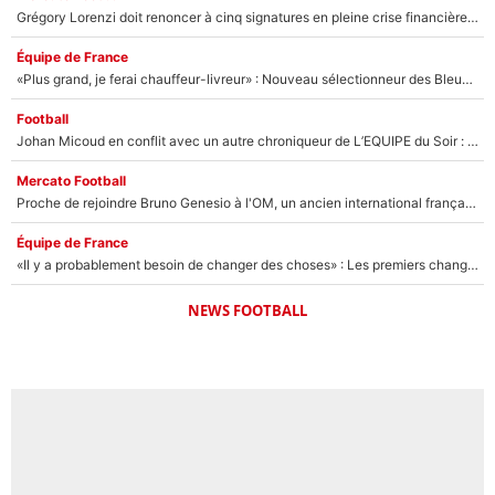
Grégory Lorenzi doit renoncer à cinq signatures en pleine crise financière : L’IA propose sept noms à l’OM pour un mercato réussi... à seulement 5M€ !
Équipe de France
«Plus grand, je ferai chauffeur-livreur» : Nouveau sélectionneur des Bleus, Zinédine Zidane s’était imaginé un avenir très différent lorsqu'il était enfant
Football
Johan Micoud en conflit avec un autre chroniqueur de L’EQUIPE du Soir : «Pendant un moment, je ne les ai pas remis ensemble dans l'émission»
Mercato Football
Proche de rejoindre Bruno Genesio à l'OM, un ancien international français va finalement débarquer... sur RMC !
Équipe de France
«Il y a probablement besoin de changer des choses» : Les premiers changements de Zinedine Zidane en équipe de France sont révélés ?
NEWS FOOTBALL