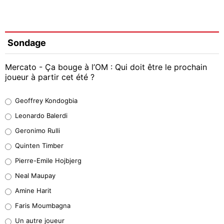
Sondage
Mercato - Ça bouge à l’OM : Qui doit être le prochain
joueur à partir cet été ?
Geoffrey Kondogbia
Geoffrey Kondogbia
38%
Leonardo Balerdi
Leonardo Balerdi
Geronimo Rulli
32%
Quinten Timber
Geronimo Rulli
Pierre-Emile Hojbjerg
4%
Neal Maupay
Quinten Timber
Amine Harit
1%
Faris Moumbagna
Pierre-Emile Hojbjerg
Un autre joueur