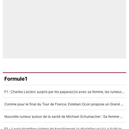
Formule1
F1 : Charles Leclerc surpris par les paparazzis avec sa femme, les rumeurs étaient vraies !
Comme pour le final du Tour de France, Esteban Ocon propose un Grand Prix de Formule 1 à Paris : «Autour de l’Arc de Triomphe, ce serait génial» !
Nouvelle rumeur autour de la santé de Michael Schumacher : Sa femme Corinna sort du silence
F1 - Lewis Hamilton victime de harcèlement, la discipline qui lui a évité le pire : «J'aurais probablement mal tourné»