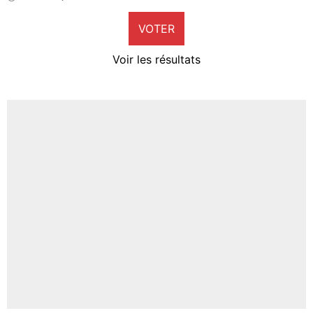
9%
VOTER
Neal Maupay
4%
Voir les résultats
Amine Harit
3%
Faris Moumbagna
4%
Un autre joueur
5%
1459 personnes ont participé aux votes.