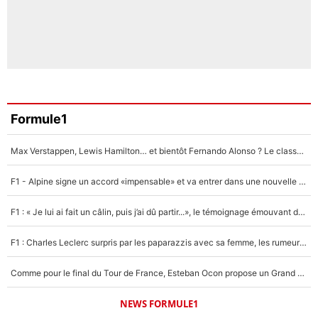
Formule1
Max Verstappen, Lewis Hamilton… et bientôt Fernando Alonso ? Le classement des pilotes les mieux payés en Formule 1 risque de changer !
F1 - Alpine signe un accord «impensable» et va entrer dans une nouvelle dimension : Grande nouvelle pour Pierre Gasly !
F1 : « Je lui ai fait un câlin, puis j’ai dû partir...», le témoignage émouvant de Max Verstappen sur sa fille
F1 : Charles Leclerc surpris par les paparazzis avec sa femme, les rumeurs étaient vraies !
Comme pour le final du Tour de France, Esteban Ocon propose un Grand Prix de Formule 1 à Paris : «Autour de l’Arc de Triomphe, ce serait génial» !
NEWS FORMULE1