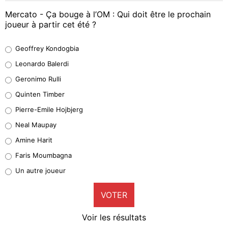
Mercato - Ça bouge à l’OM : Qui doit être le prochain
joueur à partir cet été ?
Geoffrey Kondogbia
Geoffrey Kondogbia
38%
Leonardo Balerdi
Leonardo Balerdi
Geronimo Rulli
32%
Quinten Timber
Geronimo Rulli
Pierre-Emile Hojbjerg
5%
Neal Maupay
Quinten Timber
Amine Harit
1%
Faris Moumbagna
Pierre-Emile Hojbjerg
Un autre joueur
9%
VOTER
Neal Maupay
4%
Voir les résultats
Amine Harit