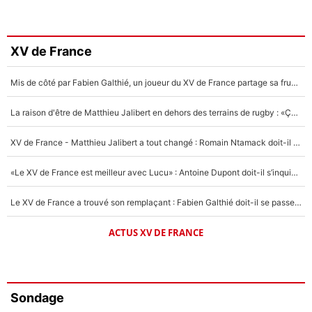
XV de France
Mis de côté par Fabien Galthié, un joueur du XV de France partage sa frustration : «ils ne me l’ont pas dit tout de suite»
La raison d'être de Matthieu Jalibert en dehors des terrains de rugby : «Ça m'atteint autant que si tu touches à un membre de ma famille»
XV de France - Matthieu Jalibert a tout changé : Romain Ntamack doit-il s’inquiéter pour sa place à un an de la Coupe du monde ?
«Le XV de France est meilleur avec Lucu» : Antoine Dupont doit-il s’inquiéter pour sa place ?
Le XV de France a trouvé son remplaçant : Fabien Galthié doit-il se passer d'Antoine Dupont ?
ACTUS XV DE FRANCE
Sondage