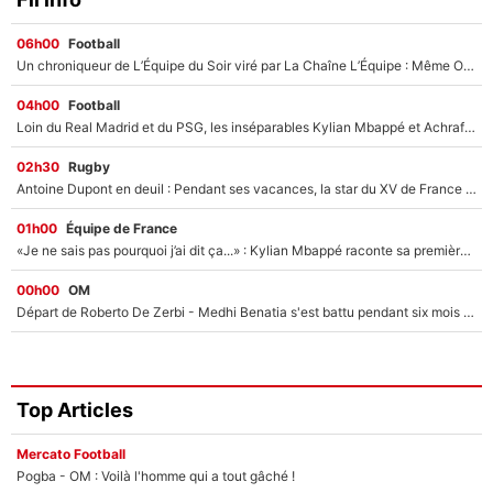
06h00
Football
Un chroniqueur de L’Équipe du Soir viré par La Chaîne L’Équipe : Même Olivier Ménard n’avait pas pu empêcher son départ, «je l’ai appris sur Twitter, je l’ai vécu assez mal»
04h00
Football
Loin du Real Madrid et du PSG, les inséparables Kylian Mbappé et Achraf Hakimi changent d'équipe le temps d'une journée !
02h30
Rugby
Antoine Dupont en deuil : Pendant ses vacances, la star du XV de France a perdu sa grand-mère
01h00
Équipe de France
«Je ne sais pas pourquoi j’ai dit ça...» : Kylian Mbappé raconte sa première rencontre avec Zinédine Zidane (et c’est très drôle)
00h00
OM
Départ de Roberto De Zerbi - Medhi Benatia s'est battu pendant six mois pour le retenir à l'OM, le PSG a été le naufrage de trop : «Je pars avec toi»
Top Articles
Mercato Football
Pogba - OM : Voilà l'homme qui a tout gâché !