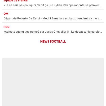
Équipe de France
«Je ne sais pas pourquoi j’ai dit ça...» : Kylian Mbappé raconte sa première rencontre avec Zinédine Zidane (et c’est très drôle)
OM
Départ de Roberto De Zerbi - Medhi Benatia s'est battu pendant six mois pour le retenir à l'OM, le PSG a été le naufrage de trop : «Je pars avec toi»
PSG
«Admets que tu t'es trompé sur Lucas Chevalier !» : Le débat sur le gardien du PSG vire au clash à l'After Foot
NEWS FOOTBALL