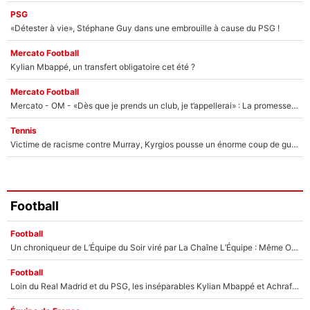
PSG
«Détester à vie», Stéphane Guy dans une embrouille à cause du PSG !
Mercato Football
Kylian Mbappé, un transfert obligatoire cet été ?
Mercato Football
Mercato - OM - «Dès que je prends un club, je t’appellerai» : La promesse de Marcelino au moment de claquer la porte
Tennis
Victime de racisme contre Murray, Kyrgios pousse un énorme coup de gueule !
Football
Football
Un chroniqueur de L’Équipe du Soir viré par La Chaîne L’Équipe : Même Olivier Ménard n’avait pas pu empêcher son départ, «je l’ai appris sur Twitter, je l’ai vécu assez mal»
Football
Loin du Real Madrid et du PSG, les inséparables Kylian Mbappé et Achraf Hakimi changent d'équipe le temps d'une journée !