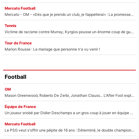
Mercato Football
Mercato - OM - «Dès que je prends un club, je t’appellerai» : La promesse de Marcelino au moment de claquer la porte
Tennis
Victime de racisme contre Murray, Kyrgios pousse un énorme coup de gueule !
Tour de France
Marion Rousse : Le mariage que personne n'a vu venir !
Football
OM
Mason Greenwood, Roberto De Zerbi, Jonathan Clauss... L'After Foot explique pourquoi Medhi Benatia a craqué à l'OM !
Équipe de France
Un joueur snobé par Didier Deschamps a un gros coup à jouer en équipe de France : Zinedine Zidane a trouvé son numéro 9 ?
Mercato Football
Le PSG veut s'offrir une pépite de 16 ans : Déterminé, le double champion d'Europe en titre est prêt à lâcher 40M€ pour celui que l'on compare déjà à Vinicius Jr !