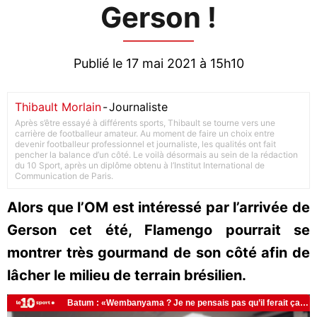
Gerson !
Publié le 17 mai 2021 à 15h10
Thibault Morlain
-
Journaliste
Après s’être essayé à différents sports, Thibault se tourne vers une
carrière de footballeur amateur. Au moment de faire un choix entre
devenir footballeur professionnel et journaliste, les qualités ont fait
pencher la balance d’un côté. Le voilà désormais au sein de la rédaction
du 10 Sport, après un diplôme obtenu à l’Institut International de
Communication de Paris.
Alors que l’OM est intéressé par l’arrivée de
Gerson cet été, Flamengo pourrait se
montrer très gourmand de son côté afin de
lâcher le milieu de terrain brésilien.