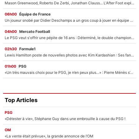
Mason Greenwood, Roberto De Zerbi, Jonathan Clauss... L'After Foot explique pourquoi Medhi Benatia a craqué à l'OM !
06h00
Équipe de France
Un joueur snobé par Didier Deschamps a un gros coup à jouer en équipe de France : Zinedine Zidane a trouvé son numéro 9 ?
04h00
Mercato Football
Le PSG veut s'offrir une pépite de 16 ans : Déterminé, le double champion d'Europe en titre est prêt à lâcher 40M€ pour celui que l'on compare déjà à Vinicius Jr !
02h30
Formule1
Lewis Hamilton poste de nouvelles photos avec Kim Kardashian : Ses fans le voient déjà redevenir champion du monde de F1 grâce à elle !
01h00
PSG
«Un très mauvais choix pour le PSG, je n’en peux plus…» : Pierre Ménès s’est complètement trompé avec Luis Enrique et ces déclarations le prouvent !
Top Articles
PSG
«Détester à vie», Stéphane Guy dans une embrouille à cause du PSG !
OM
«La vente était prévue», la grande annonce de l’OM