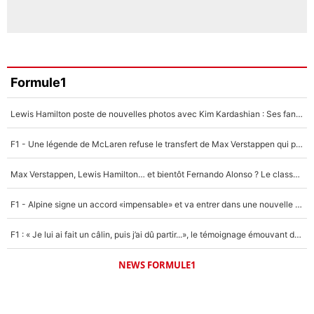
Formule1
Lewis Hamilton poste de nouvelles photos avec Kim Kardashian : Ses fans le voient déjà redevenir champion du monde de F1 grâce à elle !
F1 - Une légende de McLaren refuse le transfert de Max Verstappen qui pourrait «faire des vagues» et plomber l'ambiance dans l'équipe
Max Verstappen, Lewis Hamilton… et bientôt Fernando Alonso ? Le classement des pilotes les mieux payés en Formule 1 risque de changer !
F1 - Alpine signe un accord «impensable» et va entrer dans une nouvelle dimension : Grande nouvelle pour Pierre Gasly !
F1 : « Je lui ai fait un câlin, puis j’ai dû partir...», le témoignage émouvant de Max Verstappen sur sa fille
NEWS FORMULE1