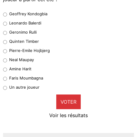
Geoffrey Kondogbia
Geoffrey Kondogbia
38%
Leonardo Balerdi
Leonardo Balerdi
Geronimo Rulli
32%
Quinten Timber
Geronimo Rulli
Pierre-Emile Hojbjerg
5%
Neal Maupay
Quinten Timber
Amine Harit
1%
Faris Moumbagna
Pierre-Emile Hojbjerg
Un autre joueur
9%
VOTER
Neal Maupay
4%
Voir les résultats
Amine Harit
3%