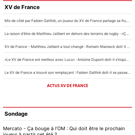
XV de France
Mis de côté par Fabien Galthié, un joueur du XV de France partage sa frustration : «ils ne me l’ont pas dit tout de suite»
La raison d'être de Matthieu Jalibert en dehors des terrains de rugby : «Ça m'atteint autant que si tu touches à un membre de ma famille»
XV de France - Matthieu Jalibert a tout changé : Romain Ntamack doit-il s’inquiéter pour sa place à un an de la Coupe du monde ?
«Le XV de France est meilleur avec Lucu» : Antoine Dupont doit-il s’inquiéter pour sa place ?
Le XV de France a trouvé son remplaçant : Fabien Galthié doit-il se passer d'Antoine Dupont ?
ACTUS XV DE FRANCE
Sondage
Mercato - Ça bouge à l’OM : Qui doit être le prochain
joueur à partir cet été ?