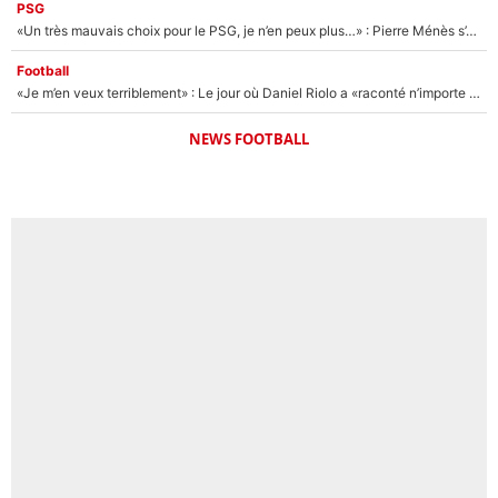
PSG
«Un très mauvais choix pour le PSG, je n’en peux plus…» : Pierre Ménès s’est complètement trompé avec Luis Enrique et ces déclarations le prouvent !
Football
«Je m’en veux terriblement» : Le jour où Daniel Riolo a «raconté n’importe quoi» dans l'After Foot !
NEWS FOOTBALL