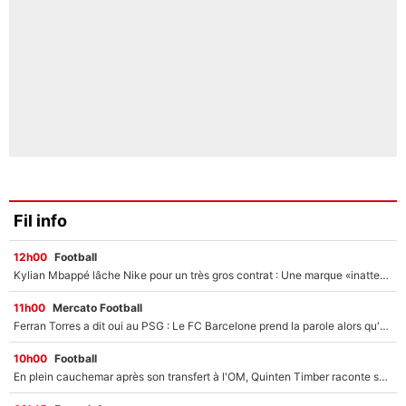
Fil info
12h00
Football
Kylian Mbappé lâche Nike pour un très gros contrat : Une marque «inattendue» va frapper très fort
11h00
Mercato Football
Ferran Torres a dit oui au PSG : Le FC Barcelone prend la parole alors qu'un transfert de l'attaquant espagnol prend forme
10h00
Football
En plein cauchemar après son transfert à l'OM, Quinten Timber raconte ses doutes après sa signature à Marseille