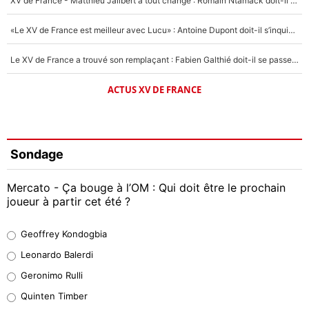
XV de France - Matthieu Jalibert a tout changé : Romain Ntamack doit-il s’inquiéter pour sa place à un an de la Coupe du monde ?
«Le XV de France est meilleur avec Lucu» : Antoine Dupont doit-il s’inquiéter pour sa place ?
Le XV de France a trouvé son remplaçant : Fabien Galthié doit-il se passer d'Antoine Dupont ?
ACTUS XV DE FRANCE
Sondage
Mercato - Ça bouge à l’OM : Qui doit être le prochain
joueur à partir cet été ?
Geoffrey Kondogbia
Geoffrey Kondogbia
38%
Leonardo Balerdi
Leonardo Balerdi
Geronimo Rulli
32%
Quinten Timber
Geronimo Rulli