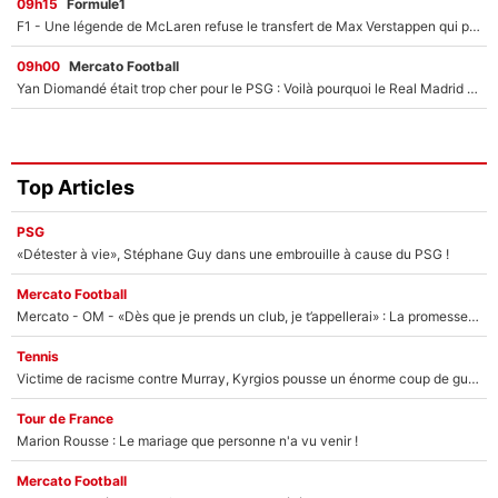
09h15
Formule1
F1 - Une légende de McLaren refuse le transfert de Max Verstappen qui pourrait «faire des vagues» et plomber l'ambiance dans l'équipe
09h00
Mercato Football
Yan Diomandé était trop cher pour le PSG : Voilà pourquoi le Real Madrid a accepté de payer la somme record de 140M€ pour boucler son transfert !
Top Articles
PSG
«Détester à vie», Stéphane Guy dans une embrouille à cause du PSG !
Mercato Football
Mercato - OM - «Dès que je prends un club, je t’appellerai» : La promesse de Marcelino au moment de claquer la porte
Tennis
Victime de racisme contre Murray, Kyrgios pousse un énorme coup de gueule !
Tour de France
Marion Rousse : Le mariage que personne n'a vu venir !
Mercato Football