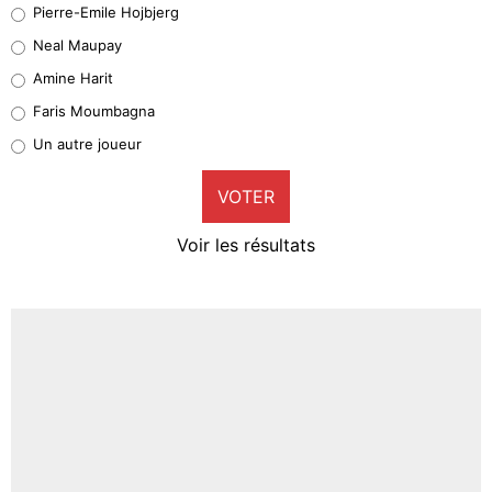
Pierre-Emile Hojbjerg
5%
Neal Maupay
Quinten Timber
Amine Harit
1%
Faris Moumbagna
Pierre-Emile Hojbjerg
Un autre joueur
9%
VOTER
Neal Maupay
4%
Voir les résultats
Amine Harit
3%
Faris Moumbagna
4%
Un autre joueur
5%
1676 personnes ont participé aux votes.