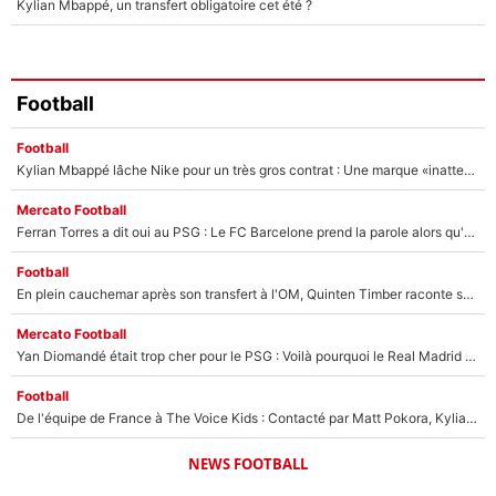
Kylian Mbappé, un transfert obligatoire cet été ?
Football
Football
Kylian Mbappé lâche Nike pour un très gros contrat : Une marque «inattendue» va frapper très fort
Mercato Football
Ferran Torres a dit oui au PSG : Le FC Barcelone prend la parole alors qu'un transfert de l'attaquant espagnol prend forme
Football
En plein cauchemar après son transfert à l'OM, Quinten Timber raconte ses doutes après sa signature à Marseille
Mercato Football
Yan Diomandé était trop cher pour le PSG : Voilà pourquoi le Real Madrid a accepté de payer la somme record de 140M€ pour boucler son transfert !
Football
De l'équipe de France à The Voice Kids : Contacté par Matt Pokora, Kylian Mbappé a accepté de jouer un rôle inédit sur TF1 !
NEWS FOOTBALL