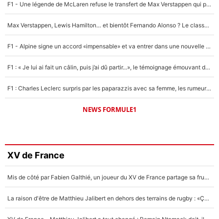
F1 - Une légende de McLaren refuse le transfert de Max Verstappen qui pourrait «faire des vagues» et plomber l'ambiance dans l'équipe
Max Verstappen, Lewis Hamilton… et bientôt Fernando Alonso ? Le classement des pilotes les mieux payés en Formule 1 risque de changer !
F1 - Alpine signe un accord «impensable» et va entrer dans une nouvelle dimension : Grande nouvelle pour Pierre Gasly !
F1 : « Je lui ai fait un câlin, puis j’ai dû partir...», le témoignage émouvant de Max Verstappen sur sa fille
F1 : Charles Leclerc surpris par les paparazzis avec sa femme, les rumeurs étaient vraies !
NEWS FORMULE1
XV de France
Mis de côté par Fabien Galthié, un joueur du XV de France partage sa frustration : «ils ne me l’ont pas dit tout de suite»
La raison d'être de Matthieu Jalibert en dehors des terrains de rugby : «Ça m'atteint autant que si tu touches à un membre de ma famille»