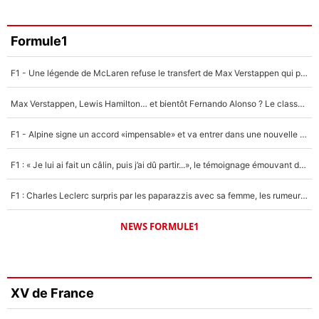
Formule1
F1 - Une légende de McLaren refuse le transfert de Max Verstappen qui pourrait «faire des vagues» et plomber l'ambiance dans l'équipe
Max Verstappen, Lewis Hamilton… et bientôt Fernando Alonso ? Le classement des pilotes les mieux payés en Formule 1 risque de changer !
F1 - Alpine signe un accord «impensable» et va entrer dans une nouvelle dimension : Grande nouvelle pour Pierre Gasly !
F1 : « Je lui ai fait un câlin, puis j’ai dû partir...», le témoignage émouvant de Max Verstappen sur sa fille
F1 : Charles Leclerc surpris par les paparazzis avec sa femme, les rumeurs étaient vraies !
NEWS FORMULE1
XV de France