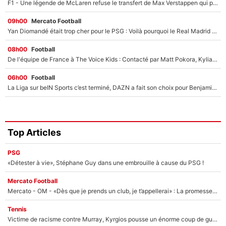
F1 - Une légende de McLaren refuse le transfert de Max Verstappen qui pourrait «faire des vagues» et plomber l'ambiance dans l'équipe
09h00
Mercato Football
Yan Diomandé était trop cher pour le PSG : Voilà pourquoi le Real Madrid a accepté de payer la somme record de 140M€ pour boucler son transfert !
08h00
Football
De l'équipe de France à The Voice Kids : Contacté par Matt Pokora, Kylian Mbappé a accepté de jouer un rôle inédit sur TF1 !
06h00
Football
La Liga sur beIN Sports c’est terminé, DAZN a fait son choix pour Benjamin Da Silva et Omar Da Fonseca !
Top Articles
PSG
«Détester à vie», Stéphane Guy dans une embrouille à cause du PSG !
Mercato Football
Mercato - OM - «Dès que je prends un club, je t’appellerai» : La promesse de Marcelino au moment de claquer la porte
Tennis
Victime de racisme contre Murray, Kyrgios pousse un énorme coup de gueule !