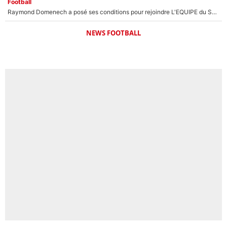
Football
Raymond Domenech a posé ses conditions pour rejoindre L'EQUIPE du Soir : Il refuse de faire l'émission avec un autre chroniqueur !
NEWS FOOTBALL