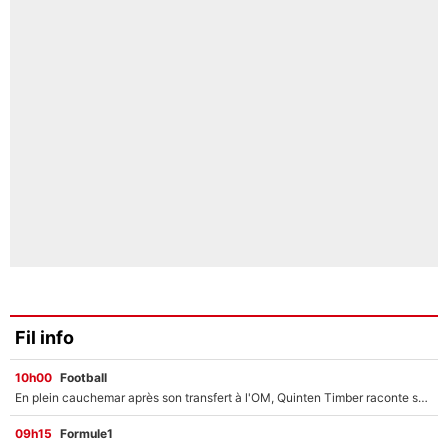
Fil info
10h00
Football
En plein cauchemar après son transfert à l'OM, Quinten Timber raconte ses doutes après sa signature à Marseille
09h15
Formule1