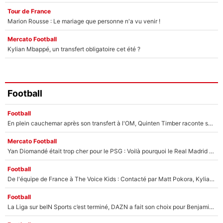
Tour de France
Marion Rousse : Le mariage que personne n'a vu venir !
Mercato Football
Kylian Mbappé, un transfert obligatoire cet été ?
Football
Football
En plein cauchemar après son transfert à l'OM, Quinten Timber raconte ses doutes après sa signature à Marseille
Mercato Football
Yan Diomandé était trop cher pour le PSG : Voilà pourquoi le Real Madrid a accepté de payer la somme record de 140M€ pour boucler son transfert !
Football
De l'équipe de France à The Voice Kids : Contacté par Matt Pokora, Kylian Mbappé a accepté de jouer un rôle inédit sur TF1 !
Football
La Liga sur beIN Sports c’est terminé, DAZN a fait son choix pour Benjamin Da Silva et Omar Da Fonseca !