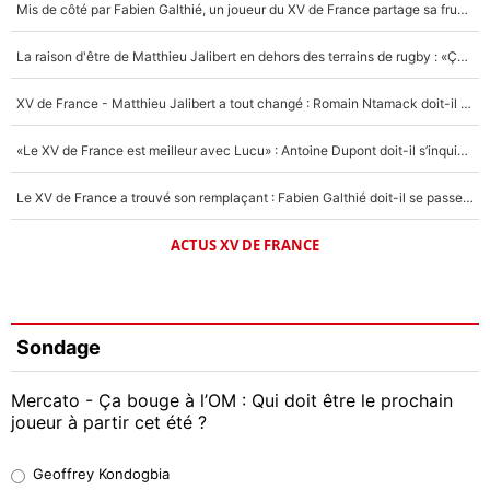
Mis de côté par Fabien Galthié, un joueur du XV de France partage sa frustration : «ils ne me l’ont pas dit tout de suite»
La raison d'être de Matthieu Jalibert en dehors des terrains de rugby : «Ça m'atteint autant que si tu touches à un membre de ma famille»
XV de France - Matthieu Jalibert a tout changé : Romain Ntamack doit-il s’inquiéter pour sa place à un an de la Coupe du monde ?
«Le XV de France est meilleur avec Lucu» : Antoine Dupont doit-il s’inquiéter pour sa place ?
Le XV de France a trouvé son remplaçant : Fabien Galthié doit-il se passer d'Antoine Dupont ?
ACTUS XV DE FRANCE
Sondage
Mercato - Ça bouge à l’OM : Qui doit être le prochain
joueur à partir cet été ?
Geoffrey Kondogbia
Geoffrey Kondogbia
38%