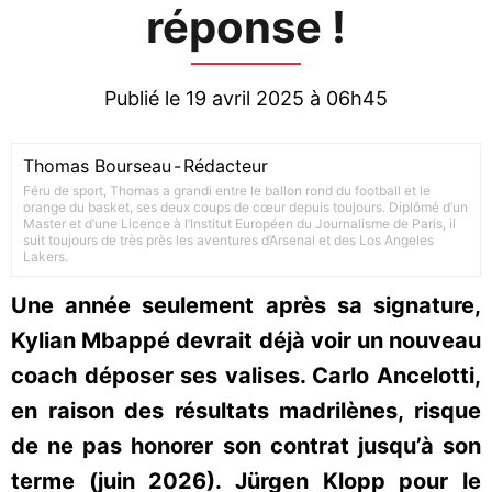
réponse !
Publié le 19 avril 2025 à 06h45
Thomas Bourseau
-
Rédacteur
Féru de sport, Thomas a grandi entre le ballon rond du football et le
orange du basket, ses deux coups de cœur depuis toujours. Diplômé d’un
Master et d’une Licence à l’Institut Européen du Journalisme de Paris, il
suit toujours de très près les aventures d’Arsenal et des Los Angeles
Lakers.
Une année seulement après sa signature,
Kylian Mbappé devrait déjà voir un nouveau
coach déposer ses valises. Carlo Ancelotti,
en raison des résultats madrilènes, risque
de ne pas honorer son contrat jusqu’à son
terme (juin 2026). Jürgen Klopp pour le