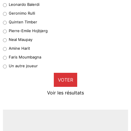
Leonardo Balerdi
Leonardo Balerdi
Geronimo Rulli
32%
Quinten Timber
Geronimo Rulli
Pierre-Emile Hojbjerg
5%
Neal Maupay
Quinten Timber
Amine Harit
1%
Faris Moumbagna
Pierre-Emile Hojbjerg
Un autre joueur
9%
VOTER
Neal Maupay
4%
Voir les résultats
Amine Harit
3%
Faris Moumbagna
4%