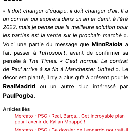
« Il doit changer d'équipe, il doit changer d'air. Il a
un contrat qui expirera dans un an et demi, à l'été
2022, mais je pense que la meilleure solution pour
les parties est la vente sur le prochain marché »
.
Mino
Raiola
Voici une partie du message que
a
fait passer à
Tuttosport
, avant de confirmer sa
pensée à
The Times. « C’est normal. Le contrat
de Paul arrive à sa fin à Manchester United ».
Le
décor est planté, il n’y a plus qu’à à présent pour le
Real
Madrid
ou un autre club intéressé par
Paul
Pogba
.
Articles liés
Mercato - PSG : Real, Barça… Cet incroyable plan
pour l’avenir de Kylian Mbappé !
Mercato - PSG : Ce dossier de Leonardo pourrait-il