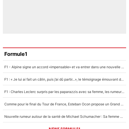
Formule1
F1 - Alpine signe un accord «impensable» et va entrer dans une nouvelle dimension : Grande nouvelle pour Pierre Gasly !
F1 : « Je lui ai fait un câlin, puis j’ai dû partir...», le témoignage émouvant de Max Verstappen sur sa fille
F1 : Charles Leclerc surpris par les paparazzis avec sa femme, les rumeurs étaient vraies !
Comme pour le final du Tour de France, Esteban Ocon propose un Grand Prix de Formule 1 à Paris : «Autour de l’Arc de Triomphe, ce serait génial» !
Nouvelle rumeur autour de la santé de Michael Schumacher : Sa femme Corinna sort du silence
NEWS FORMULE1