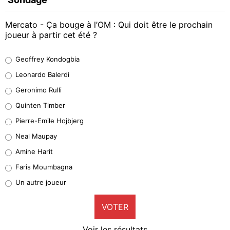
Mercato - Ça bouge à l’OM : Qui doit être le prochain
joueur à partir cet été ?
Geoffrey Kondogbia
Geoffrey Kondogbia
38%
Leonardo Balerdi
Leonardo Balerdi
Geronimo Rulli
32%
Quinten Timber
Geronimo Rulli
Pierre-Emile Hojbjerg
5%
Neal Maupay
Quinten Timber
Amine Harit
1%
Faris Moumbagna
Pierre-Emile Hojbjerg
Un autre joueur
9%
VOTER
Neal Maupay
4%
Voir les résultats