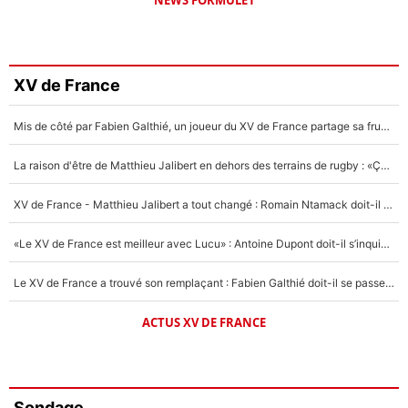
XV de France
Mis de côté par Fabien Galthié, un joueur du XV de France partage sa frustration : «ils ne me l’ont pas dit tout de suite»
La raison d'être de Matthieu Jalibert en dehors des terrains de rugby : «Ça m'atteint autant que si tu touches à un membre de ma famille»
XV de France - Matthieu Jalibert a tout changé : Romain Ntamack doit-il s’inquiéter pour sa place à un an de la Coupe du monde ?
«Le XV de France est meilleur avec Lucu» : Antoine Dupont doit-il s’inquiéter pour sa place ?
Le XV de France a trouvé son remplaçant : Fabien Galthié doit-il se passer d'Antoine Dupont ?
ACTUS XV DE FRANCE
Sondage