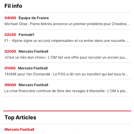
Fil info
04h00
Équipe de France
Michael Olise : Pierre Ménès annonce un premier problème pour Zinedine Zidane en équipe de France
02h30
Formule1
F1 - Alpine signe un accord «impensable» et va entrer dans une nouvelle dimension : Grande nouvelle pour Pierre Gasly !
02h00
Mercato Football
«C’est un très bon choix» : L'OM fait une offre pour recruter un ancien joueur du PSG... et c'est validé dans l'After Foot !
01h00
Mercato Football
140M€ pour Yan Diomandé : Le PSG a dit non au transfert qui bat tous les records sur le mercato
00h00
Mercato Football
La crise financière continue de faire des ravages à Marseille : L’OM a placé 12 joueurs sur le marché des transferts… et ça pourrait lui rapporter près de 100M€ !
Top Articles
Mercato Football