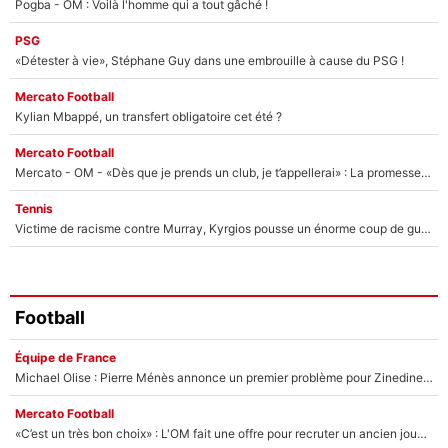
Pogba - OM : Voilà l'homme qui a tout gâché !
PSG
«Détester à vie», Stéphane Guy dans une embrouille à cause du PSG !
Mercato Football
Kylian Mbappé, un transfert obligatoire cet été ?
Mercato Football
Mercato - OM - «Dès que je prends un club, je t’appellerai» : La promesse de Marcelino au moment de claquer la porte
Tennis
Victime de racisme contre Murray, Kyrgios pousse un énorme coup de gueule !
Football
Équipe de France
Michael Olise : Pierre Ménès annonce un premier problème pour Zinedine Zidane en équipe de France
Mercato Football
«C’est un très bon choix» : L'OM fait une offre pour recruter un ancien joueur du PSG... et c'est validé dans l'After Foot !