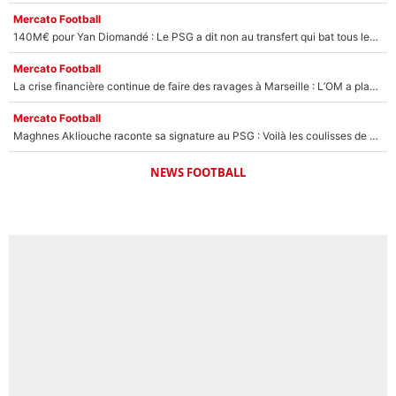
Mercato Football
140M€ pour Yan Diomandé : Le PSG a dit non au transfert qui bat tous les records sur le mercato
Mercato Football
La crise financière continue de faire des ravages à Marseille : L’OM a placé 12 joueurs sur le marché des transferts… et ça pourrait lui rapporter près de 100M€ !
Mercato Football
Maghnes Akliouche raconte sa signature au PSG : Voilà les coulisses de son transfert de rêve à 50M€
NEWS FOOTBALL