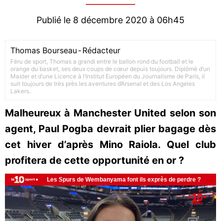
Publié le 8 décembre 2020 à 06h45
Thomas Bourseau
-
Rédacteur
Féru de sport, Thomas a grandi entre le ballon rond du football et le
orange du basket, ses deux coups de cœur depuis toujours. Diplômé d’un
Master et d’une Licence à l’Institut Européen du Journalisme de Paris, il
suit toujours de très près les aventures d’Arsenal et des Los Angeles
Lakers.
Malheureux à Manchester United selon son
agent, Paul Pogba devrait plier bagage dès
cet hiver d’après Mino Raiola. Quel club
profitera de cette opportunité en or ?