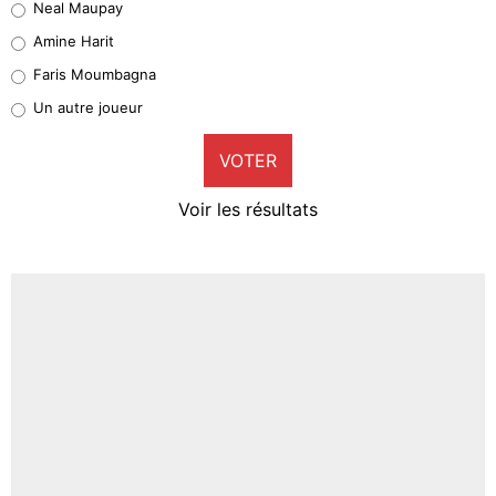
Neal Maupay
Quinten Timber
Amine Harit
1%
Faris Moumbagna
Pierre-Emile Hojbjerg
Un autre joueur
9%
VOTER
Neal Maupay
4%
Voir les résultats
Amine Harit
3%
Faris Moumbagna
4%
Un autre joueur
5%
1579 personnes ont participé aux votes.