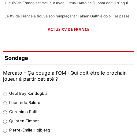
«Le XV de France est meilleur avec Lucu» : Antoine Dupont doit-il s’inquiéter pour sa place ?
Le XV de France a trouvé son remplaçant : Fabien Galthié doit-il se passer d'Antoine Dupont ?
ACTUS XV DE FRANCE
Sondage
Mercato - Ça bouge à l’OM : Qui doit être le prochain
joueur à partir cet été ?
Geoffrey Kondogbia
Geoffrey Kondogbia
38%
Leonardo Balerdi
Leonardo Balerdi
Geronimo Rulli
32%
Quinten Timber
Geronimo Rulli
Pierre-Emile Hojbjerg
5%