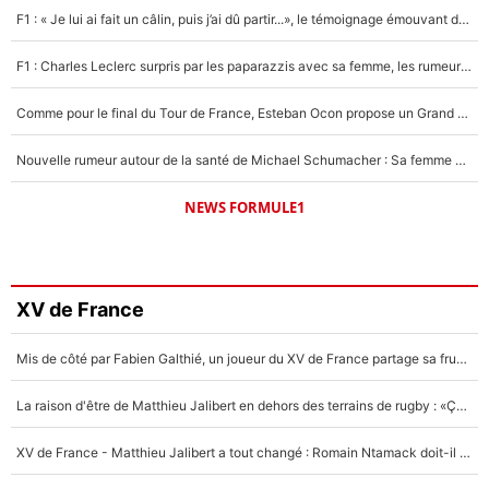
F1 : « Je lui ai fait un câlin, puis j’ai dû partir...», le témoignage émouvant de Max Verstappen sur sa fille
F1 : Charles Leclerc surpris par les paparazzis avec sa femme, les rumeurs étaient vraies !
Comme pour le final du Tour de France, Esteban Ocon propose un Grand Prix de Formule 1 à Paris : «Autour de l’Arc de Triomphe, ce serait génial» !
Nouvelle rumeur autour de la santé de Michael Schumacher : Sa femme Corinna sort du silence
NEWS FORMULE1
XV de France
Mis de côté par Fabien Galthié, un joueur du XV de France partage sa frustration : «ils ne me l’ont pas dit tout de suite»
La raison d'être de Matthieu Jalibert en dehors des terrains de rugby : «Ça m'atteint autant que si tu touches à un membre de ma famille»
XV de France - Matthieu Jalibert a tout changé : Romain Ntamack doit-il s’inquiéter pour sa place à un an de la Coupe du monde ?