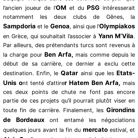
OM
PSG
l’ancien joueur de l’
et du
intéresserait
notamment les deux clubs de Gênes, la
Sampdoria
Genoa
Olympiakos
et le
, ainsi que l’
Yann M’Vila
en Grèce, qui souhaitait l’associer à
.
Par ailleurs, des prétendants turcs sont revenus à
Ben Arfa,
la charge pour
mais comme depuis le
début de sa carrière, ce dernier a exclu cette
Qatar
Etats-
destination. Enfin, le
ainsi que les
Unis o
r Hatem Ben Arfa,
nt tenté d’attire
mais
ces deux points de chute ne font pas encore
partie de ces projets qu’il pourrait plutôt viser en
Girondins
toute fin de carrière. Finalement, les
de Bordeaux
ont entamé les négociations
mercato
quelques jours avant la fin du
estival, et