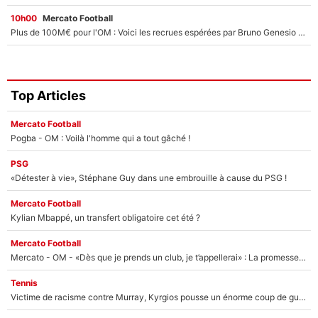
10h00
Mercato Football
Plus de 100M€ pour l'OM : Voici les recrues espérées par Bruno Genesio et Grégory Lorenzi après l’opération dégraissage
Top Articles
Mercato Football
Pogba - OM : Voilà l'homme qui a tout gâché !
PSG
«Détester à vie», Stéphane Guy dans une embrouille à cause du PSG !
Mercato Football
Kylian Mbappé, un transfert obligatoire cet été ?
Mercato Football
Mercato - OM - «Dès que je prends un club, je t’appellerai» : La promesse de Marcelino au moment de claquer la porte
Tennis
Victime de racisme contre Murray, Kyrgios pousse un énorme coup de gueule !