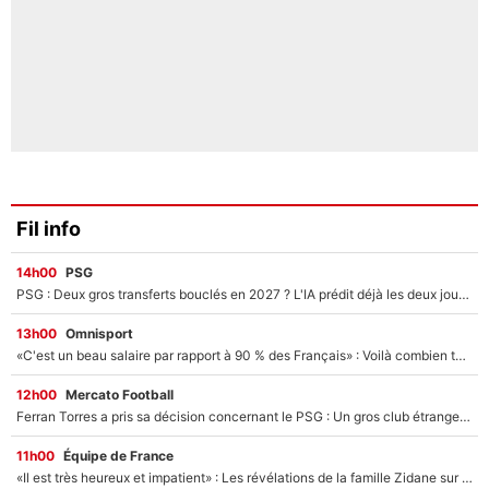
Fil info
14h00
PSG
PSG : Deux gros transferts bouclés en 2027 ? L'IA prédit déjà les deux joueurs qui pourraient rejoindre Luis Enrique !
13h00
Omnisport
«C'est un beau salaire par rapport à 90 % des Français» : Voilà combien touchait Nelson Monfort sur France Télévisions avant de rejoindre CNews
12h00
Mercato Football
Ferran Torres a pris sa décision concernant le PSG : Un gros club étranger prêt à relancer le feuilleton pour la signature du champion du monde 2026 !
11h00
Équipe de France
«Il est très heureux et impatient» : Les révélations de la famille Zidane sur sa prise de pouvoir en équipe de France !