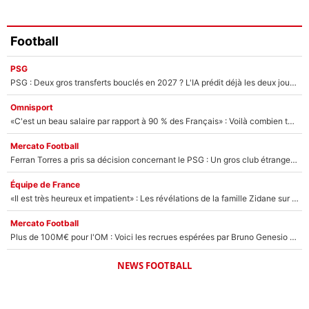
Football
PSG
PSG : Deux gros transferts bouclés en 2027 ? L'IA prédit déjà les deux joueurs qui pourraient rejoindre Luis Enrique !
Omnisport
«C'est un beau salaire par rapport à 90 % des Français» : Voilà combien touchait Nelson Monfort sur France Télévisions avant de rejoindre CNews
Mercato Football
Ferran Torres a pris sa décision concernant le PSG : Un gros club étranger prêt à relancer le feuilleton pour la signature du champion du monde 2026 !
Équipe de France
«Il est très heureux et impatient» : Les révélations de la famille Zidane sur sa prise de pouvoir en équipe de France !
Mercato Football
Plus de 100M€ pour l'OM : Voici les recrues espérées par Bruno Genesio et Grégory Lorenzi après l’opération dégraissage
NEWS FOOTBALL