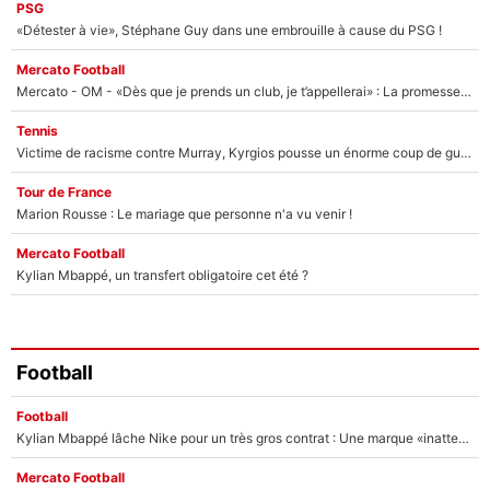
PSG
«Détester à vie», Stéphane Guy dans une embrouille à cause du PSG !
Mercato Football
Mercato - OM - «Dès que je prends un club, je t’appellerai» : La promesse de Marcelino au moment de claquer la porte
Tennis
Victime de racisme contre Murray, Kyrgios pousse un énorme coup de gueule !
Tour de France
Marion Rousse : Le mariage que personne n'a vu venir !
Mercato Football
Kylian Mbappé, un transfert obligatoire cet été ?
Football
Football
Kylian Mbappé lâche Nike pour un très gros contrat : Une marque «inattendue» va frapper très fort
Mercato Football