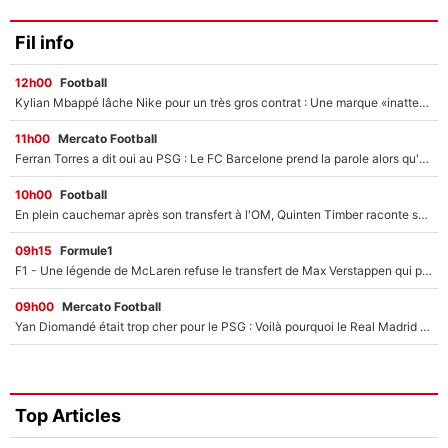
Fil info
12h00
Football
Kylian Mbappé lâche Nike pour un très gros contrat : Une marque «inattendue» va frapper très fort
11h00
Mercato Football
Ferran Torres a dit oui au PSG : Le FC Barcelone prend la parole alors qu'un transfert de l'attaquant espagnol prend forme
10h00
Football
En plein cauchemar après son transfert à l'OM, Quinten Timber raconte ses doutes après sa signature à Marseille
09h15
Formule1
F1 - Une légende de McLaren refuse le transfert de Max Verstappen qui pourrait «faire des vagues» et plomber l'ambiance dans l'équipe
09h00
Mercato Football
Yan Diomandé était trop cher pour le PSG : Voilà pourquoi le Real Madrid a accepté de payer la somme record de 140M€ pour boucler son transfert !
Top Articles