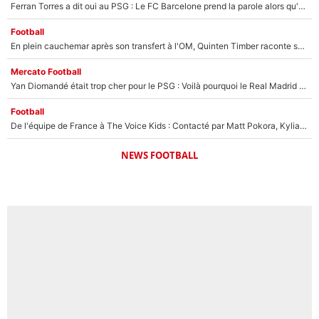
Ferran Torres a dit oui au PSG : Le FC Barcelone prend la parole alors qu'un transfert de l'attaquant espagnol prend forme
Football
En plein cauchemar après son transfert à l'OM, Quinten Timber raconte ses doutes après sa signature à Marseille
Mercato Football
Yan Diomandé était trop cher pour le PSG : Voilà pourquoi le Real Madrid a accepté de payer la somme record de 140M€ pour boucler son transfert !
Football
De l'équipe de France à The Voice Kids : Contacté par Matt Pokora, Kylian Mbappé a accepté de jouer un rôle inédit sur TF1 !
NEWS FOOTBALL