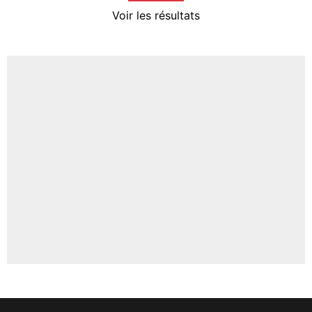
4%
Voir les résultats
Amine Harit
3%
Faris Moumbagna
4%
Un autre joueur
5%
1675 personnes ont participé aux votes.