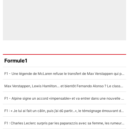
Formule1
F1 - Une légende de McLaren refuse le transfert de Max Verstappen qui pourrait «faire des vagues» et plomber l'ambiance dans l'équipe
Max Verstappen, Lewis Hamilton… et bientôt Fernando Alonso ? Le classement des pilotes les mieux payés en Formule 1 risque de changer !
F1 - Alpine signe un accord «impensable» et va entrer dans une nouvelle dimension : Grande nouvelle pour Pierre Gasly !
F1 : « Je lui ai fait un câlin, puis j’ai dû partir...», le témoignage émouvant de Max Verstappen sur sa fille
F1 : Charles Leclerc surpris par les paparazzis avec sa femme, les rumeurs étaient vraies !