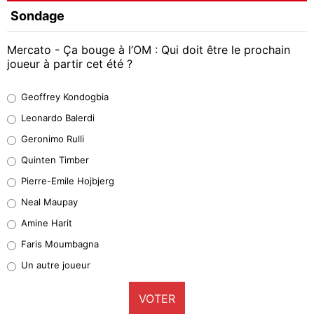
Sondage
Mercato - Ça bouge à l’OM : Qui doit être le prochain
joueur à partir cet été ?
Geoffrey Kondogbia
Geoffrey Kondogbia
38%
Leonardo Balerdi
Leonardo Balerdi
Geronimo Rulli
32%
Quinten Timber
Geronimo Rulli
Pierre-Emile Hojbjerg
5%
Neal Maupay
Quinten Timber
Amine Harit
1%
Faris Moumbagna
Pierre-Emile Hojbjerg
Un autre joueur
9%
VOTER
Neal Maupay