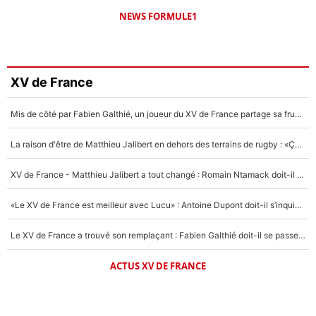
NEWS FORMULE1
XV de France
Mis de côté par Fabien Galthié, un joueur du XV de France partage sa frustration : «ils ne me l’ont pas dit tout de suite»
La raison d'être de Matthieu Jalibert en dehors des terrains de rugby : «Ça m'atteint autant que si tu touches à un membre de ma famille»
XV de France - Matthieu Jalibert a tout changé : Romain Ntamack doit-il s’inquiéter pour sa place à un an de la Coupe du monde ?
«Le XV de France est meilleur avec Lucu» : Antoine Dupont doit-il s’inquiéter pour sa place ?
Le XV de France a trouvé son remplaçant : Fabien Galthié doit-il se passer d'Antoine Dupont ?
ACTUS XV DE FRANCE