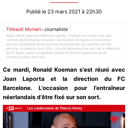
Publié le 23 mars 2021 à 22h30
Thibault Morlain
-
Journaliste
Après s’être essayé à différents sports, Thibault se tourne vers une
carrière de footballeur amateur. Au moment de faire un choix entre
devenir footballeur professionnel et journaliste, les qualités ont fait
pencher la balance d’un côté. Le voilà désormais au sein de la rédaction
du 10 Sport, après un diplôme obtenu à l’Institut International de
Communication de Paris.
Ce mardi, Ronald Koeman s’est réuni avec
Joan Laporta et la direction du FC
Barcelone. L’occasion pour l’entraîneur
néerlandais d’être fixé sur son sort.