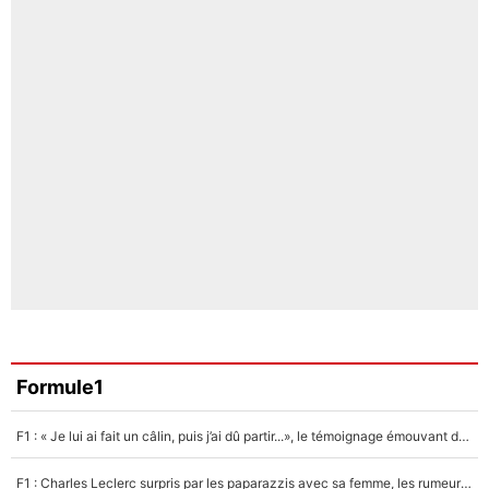
Formule1
F1 : « Je lui ai fait un câlin, puis j’ai dû partir...», le témoignage émouvant de Max Verstappen sur sa fille
F1 : Charles Leclerc surpris par les paparazzis avec sa femme, les rumeurs étaient vraies !