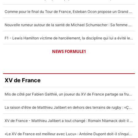
Comme pour le final du Tour de France, Esteban Ocon propose un Grand Prix de Formule 1 à Paris : «Autour de l’Arc de Triomphe, ce serait génial» !
Nouvelle rumeur autour de la santé de Michael Schumacher : Sa femme Corinna sort du silence
F1 - Lewis Hamilton victime de harcèlement, la discipline qui lui a évité le pire : «J'aurais probablement mal tourné»
NEWS FORMULE1
XV de France
Mis de côté par Fabien Galthié, un joueur du XV de France partage sa frustration : «ils ne me l’ont pas dit tout de suite»
La raison d'être de Matthieu Jalibert en dehors des terrains de rugby : «Ça m'atteint autant que si tu touches à un membre de ma famille»
XV de France - Matthieu Jalibert a tout changé : Romain Ntamack doit-il s’inquiéter pour sa place à un an de la Coupe du monde ?
«Le XV de France est meilleur avec Lucu» : Antoine Dupont doit-il s’inquiéter pour sa place ?