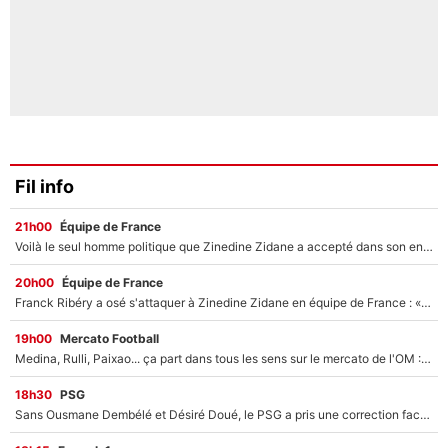
Fil info
21h00
Équipe de France
Voilà le seul homme politique que Zinedine Zidane a accepté dans son entourage : «Je garde un très bon souvenir de lui»
20h00
Équipe de France
Franck Ribéry a osé s'attaquer à Zinedine Zidane en équipe de France : «Je n'aurais jamais fait ça»
19h00
Mercato Football
Medina, Rulli, Paixao... ça part dans tous les sens sur le mercato de l'OM : Frank McCourt va enfin récupérer l'argent qu'il attend ?
18h30
PSG
Sans Ousmane Dembélé et Désiré Doué, le PSG a pris une correction face à Majorque : Luis Enrique attend avec impatience des renforts !