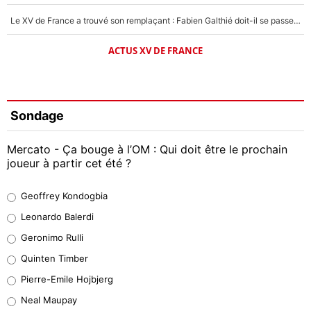
Le XV de France a trouvé son remplaçant : Fabien Galthié doit-il se passer d'Antoine Dupont ?
ACTUS XV DE FRANCE
Sondage
Mercato - Ça bouge à l’OM : Qui doit être le prochain
joueur à partir cet été ?
Geoffrey Kondogbia
Geoffrey Kondogbia
38%
Leonardo Balerdi
Leonardo Balerdi
Geronimo Rulli
32%
Quinten Timber
Geronimo Rulli
Pierre-Emile Hojbjerg
5%
Neal Maupay