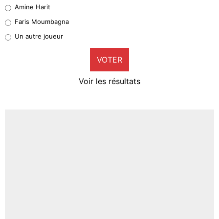
Quinten Timber
Amine Harit
1%
Faris Moumbagna
Pierre-Emile Hojbjerg
Un autre joueur
9%
VOTER
Neal Maupay
4%
Voir les résultats
Amine Harit
3%
Faris Moumbagna
5%
Un autre joueur
5%
1524 personnes ont participé aux votes.