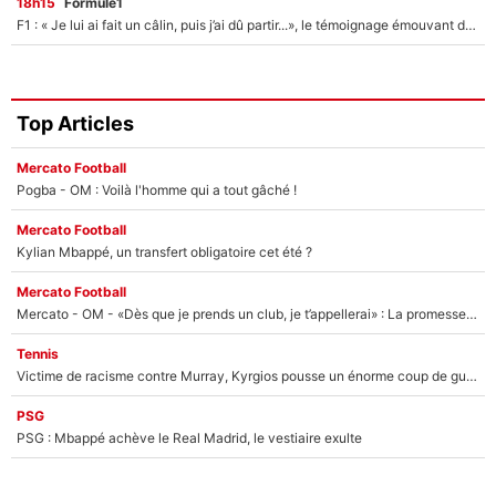
18h15
Formule1
F1 : « Je lui ai fait un câlin, puis j’ai dû partir...», le témoignage émouvant de Max Verstappen sur sa fille
Top Articles
Mercato Football
Pogba - OM : Voilà l'homme qui a tout gâché !
Mercato Football
Kylian Mbappé, un transfert obligatoire cet été ?
Mercato Football
Mercato - OM - «Dès que je prends un club, je t’appellerai» : La promesse de Marcelino au moment de claquer la porte
Tennis
Victime de racisme contre Murray, Kyrgios pousse un énorme coup de gueule !
PSG
PSG : Mbappé achève le Real Madrid, le vestiaire exulte