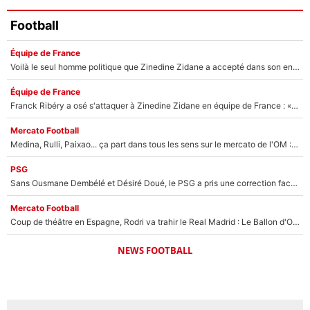
Football
Équipe de France
Voilà le seul homme politique que Zinedine Zidane a accepté dans son entourage : «Je garde un très bon souvenir de lui»
Équipe de France
Franck Ribéry a osé s'attaquer à Zinedine Zidane en équipe de France : «Je n'aurais jamais fait ça»
Mercato Football
Medina, Rulli, Paixao... ça part dans tous les sens sur le mercato de l'OM : Frank McCourt va enfin récupérer l'argent qu'il attend ?
PSG
Sans Ousmane Dembélé et Désiré Doué, le PSG a pris une correction face à Majorque : Luis Enrique attend avec impatience des renforts !
Mercato Football
Coup de théâtre en Espagne, Rodri va trahir le Real Madrid : Le Ballon d'Or a choisi de signer au FC Barcelone !
NEWS FOOTBALL