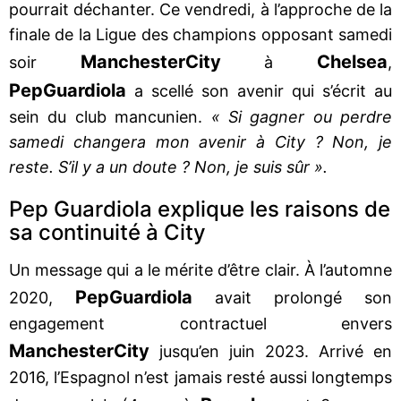
pourrait déchanter. Ce vendredi, à l’approche de la
finale de la Ligue des champions opposant samedi
Manchester
City
Chelsea
soir
à
,
Pep
Guardiola
a scellé son avenir qui s’écrit au
sein du club mancunien.
« Si gagner ou perdre
samedi changera mon avenir à City ? Non, je
reste. S’il y a un doute ? Non, je suis sûr ».
Pep Guardiola explique les raisons de
sa continuité à City
Un message qui a le mérite d’être clair. À l’automne
Pep
Guardiola
2020,
avait prolongé son
engagement contractuel envers
Manchester
City
jusqu’en juin 2023. Arrivé en
2016, l’Espagnol n’est jamais resté aussi longtemps