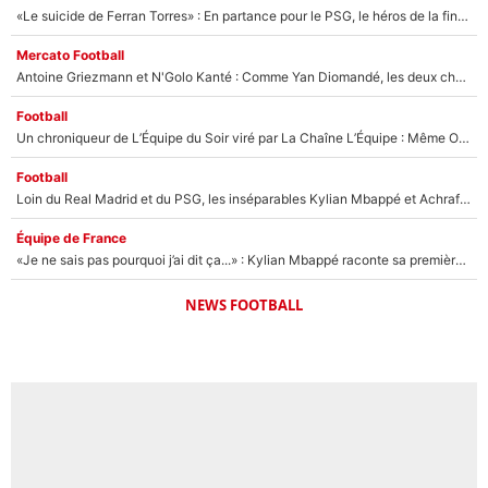
«Le suicide de Ferran Torres» : En partance pour le PSG, le héros de la finale de la Coupe du monde s'attire les foudres de la presse espagnole !
Mercato Football
Antoine Griezmann et N'Golo Kanté : Comme Yan Diomandé, les deux champions du monde ont refusé de signer au PSG !
Football
Un chroniqueur de L’Équipe du Soir viré par La Chaîne L’Équipe : Même Olivier Ménard n’avait pas pu empêcher son départ, «je l’ai appris sur Twitter, je l’ai vécu assez mal»
Football
Loin du Real Madrid et du PSG, les inséparables Kylian Mbappé et Achraf Hakimi changent d'équipe le temps d'une journée !
Équipe de France
«Je ne sais pas pourquoi j’ai dit ça...» : Kylian Mbappé raconte sa première rencontre avec Zinédine Zidane (et c’est très drôle)
NEWS FOOTBALL