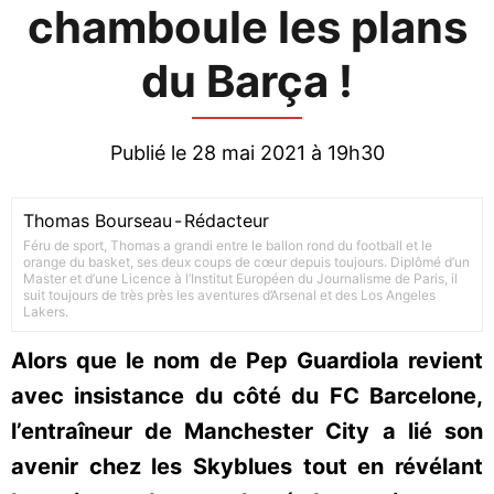
chamboule les plans
du Barça !
Publié le 28 mai 2021 à 19h30
Thomas Bourseau
-
Rédacteur
Féru de sport, Thomas a grandi entre le ballon rond du football et le
orange du basket, ses deux coups de cœur depuis toujours. Diplômé d’un
Master et d’une Licence à l’Institut Européen du Journalisme de Paris, il
suit toujours de très près les aventures d’Arsenal et des Los Angeles
Lakers.
Alors que le nom de Pep Guardiola revient
avec insistance du côté du FC Barcelone,
l’entraîneur de Manchester City a lié son
avenir chez les Skyblues tout en révélant