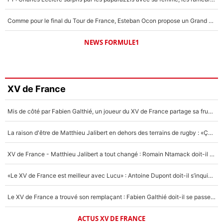
Comme pour le final du Tour de France, Esteban Ocon propose un Grand Prix de Formule 1 à Paris : «Autour de l’Arc de Triomphe, ce serait génial» !
NEWS FORMULE1
XV de France
Mis de côté par Fabien Galthié, un joueur du XV de France partage sa frustration : «ils ne me l’ont pas dit tout de suite»
La raison d'être de Matthieu Jalibert en dehors des terrains de rugby : «Ça m'atteint autant que si tu touches à un membre de ma famille»
XV de France - Matthieu Jalibert a tout changé : Romain Ntamack doit-il s’inquiéter pour sa place à un an de la Coupe du monde ?
«Le XV de France est meilleur avec Lucu» : Antoine Dupont doit-il s’inquiéter pour sa place ?
Le XV de France a trouvé son remplaçant : Fabien Galthié doit-il se passer d'Antoine Dupont ?
ACTUS XV DE FRANCE