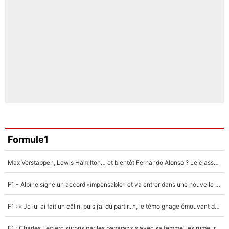
Formule1
Max Verstappen, Lewis Hamilton… et bientôt Fernando Alonso ? Le classement des pilotes les mieux payés en Formule 1 risque de changer !
F1 - Alpine signe un accord «impensable» et va entrer dans une nouvelle dimension : Grande nouvelle pour Pierre Gasly !
F1 : « Je lui ai fait un câlin, puis j’ai dû partir...», le témoignage émouvant de Max Verstappen sur sa fille
F1 : Charles Leclerc surpris par les paparazzis avec sa femme, les rumeurs étaient vraies !