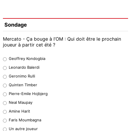
Sondage
Mercato - Ça bouge à l’OM : Qui doit être le prochain
joueur à partir cet été ?
Geoffrey Kondogbia
Geoffrey Kondogbia
38%
Leonardo Balerdi
Leonardo Balerdi
Geronimo Rulli
32%
Quinten Timber
Geronimo Rulli
Pierre-Emile Hojbjerg
5%
Neal Maupay
Quinten Timber
Amine Harit
1%
Faris Moumbagna
Pierre-Emile Hojbjerg
Un autre joueur