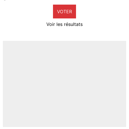
9%
VOTER
Neal Maupay
4%
Voir les résultats
Amine Harit
3%
Faris Moumbagna
4%
Un autre joueur
5%
1630 personnes ont participé aux votes.