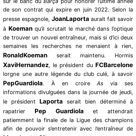
sur le banc du
Barça
pour honorer l’ultime année
de son contrat qui expire en juin 2022. Selon la
Joan
Laporta
presse espagnole,
aurait fait savoir
Koeman
à
qu’il scrutait le marché dans l’optique
de trouver un nouvel entraîneur, mais si d’ici deux
semaines les recherches ne menaient à rien,
Ronald
Koeman
serait maintenu. Hormis
Xavi
Hernandez
FC
Barcelone
, le président du
lorgne une autre légende du club culé, à savoir
Pep
Guardiola
. À en croire
As
via ses
informations divulguées dans la journée de jeudi,
Laporta
le président
serait bien déterminé à
Pep Guardiola
rapatrier
et attendrait
patiemment la finale de la Ligue des champions
afin de pouvoir s’entretenir avec l’entraîneur de