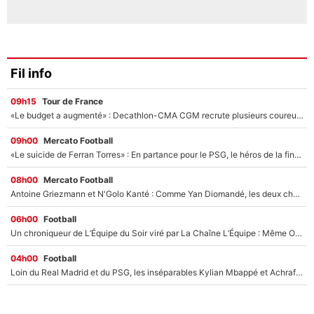
Fil info
09h15
Tour de France
«Le budget a augmenté» : Decathlon-CMA CGM recrute plusieurs coureurs pour offrir à Paul Seixas une équipe pour gagner le Tour de France 2027
09h00
Mercato Football
«Le suicide de Ferran Torres» : En partance pour le PSG, le héros de la finale de la Coupe du monde s'attire les foudres de la presse espagnole !
08h00
Mercato Football
Antoine Griezmann et N'Golo Kanté : Comme Yan Diomandé, les deux champions du monde ont refusé de signer au PSG !
06h00
Football
Un chroniqueur de L’Équipe du Soir viré par La Chaîne L’Équipe : Même Olivier Ménard n’avait pas pu empêcher son départ, «je l’ai appris sur Twitter, je l’ai vécu assez mal»
04h00
Football
Loin du Real Madrid et du PSG, les inséparables Kylian Mbappé et Achraf Hakimi changent d'équipe le temps d'une journée !