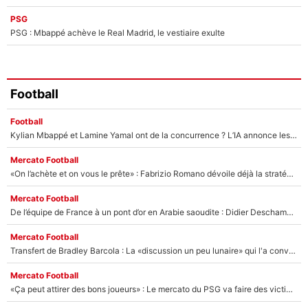
PSG
PSG : Mbappé achève le Real Madrid, le vestiaire exulte
Football
Football
Kylian Mbappé et Lamine Yamal ont de la concurrence ? L’IA annonce les 5 joueurs qui vont dominer le football dans les années à venir !
Mercato Football
«On l’achète et on vous le prête» : Fabrizio Romano dévoile déjà la stratégie du PSG avec le transfert de Zion Suzuki !
Mercato Football
De l’équipe de France à un pont d’or en Arabie saoudite : Didier Deschamps a donné sa réponse !
Mercato Football
Transfert de Bradley Barcola : La «discussion un peu lunaire» qui l'a convaincu de quitter le PSG, son entourage est pointé du doigt
Mercato Football
«Ça peut attirer des bons joueurs» : Le mercato du PSG va faire des victimes dans l'effectif de Luis Enrique ?