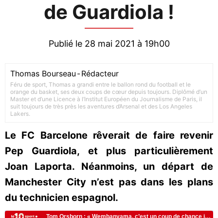
de Guardiola !
Publié le 28 mai 2021 à 19h00
Thomas Bourseau
-
Rédacteur
Féru de sport, Thomas a grandi entre le ballon rond du football et le
orange du basket, ses deux coups de cœur depuis toujours. Diplômé d’un
Master et d’une Licence à l’Institut Européen du Journalisme de Paris, il
suit toujours de très près les aventures d’Arsenal et des Los Angeles
Lakers.
Le FC Barcelone rêverait de faire revenir
Pep Guardiola, et plus particulièrement
Joan Laporta. Néanmoins, un départ de
Manchester City n’est pas dans les plans
du technicien espagnol.