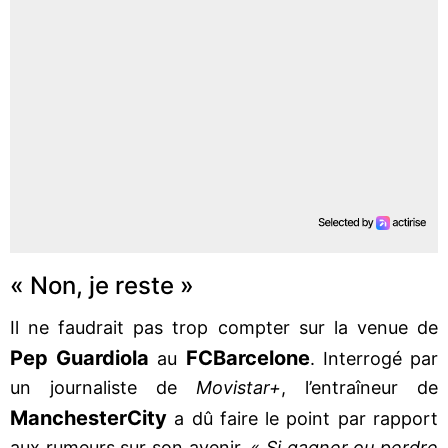
« Non, je reste »
Il ne faudrait pas trop compter sur la venue de
Pep Guardiola
FC
Barcelone
au
. Interrogé par
un journaliste de
Movistar+
, l’entraîneur de
Manchester
City
a dû faire le point par rapport
aux rumeurs sur son avenir.
« Si gagner ou perdre