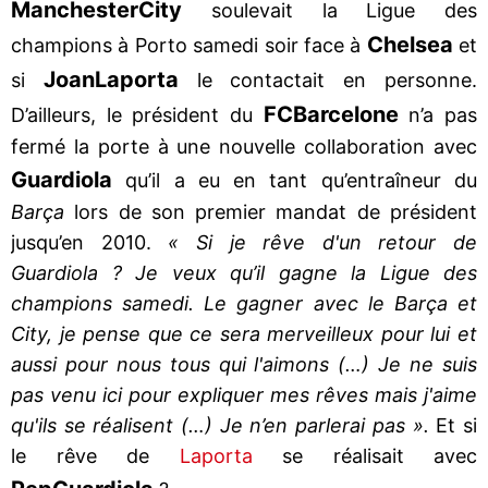
Manchester
City
soulevait la Ligue des
Chelsea
champions à Porto samedi soir face à
et
Joan
Laporta
si
le contactait en personne.
FC
Barcelone
D’ailleurs, le président du
n’a pas
fermé la porte à une nouvelle collaboration avec
Guardiola
qu’il a eu en tant qu’entraîneur du
Barça
lors de son premier mandat de président
jusqu’en 2010.
« Si je rêve d'un retour de
Guardiola ? Je veux qu’il gagne la Ligue des
champions samedi. Le gagner avec le Barça et
City, je pense que ce sera merveilleux pour lui et
aussi pour nous tous qui l'aimons (…) Je ne suis
pas venu ici pour expliquer mes rêves mais j'aime
qu'ils se réalisent (…) Je n’en parlerai pas ».
Et si
le rêve de
Laporta
se réalisait avec