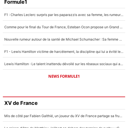
Formule1
F1 : Charles Leclerc surpris par les paparazzis avec sa femme, les rumeurs étaient vraies !
Comme pour le final du Tour de France, Esteban Ocon propose un Grand Prix de Formule 1 à Paris : «Autour de l’Arc de Triomphe, ce serait génial» !
Nouvelle rumeur autour de la santé de Michael Schumacher : Sa femme Corinna sort du silence
F1 - Lewis Hamilton victime de harcèlement, la discipline qui lui a évité le pire : «J'aurais probablement mal tourné»
Lewis Hamilton : Le talent inattendu dévoilé sur les réseaux sociaux qui a impressionné Kim Kardashian pendant leurs vacances en amoureux !
NEWS FORMULE1
XV de France
Mis de côté par Fabien Galthié, un joueur du XV de France partage sa frustration : «ils ne me l’ont pas dit tout de suite»