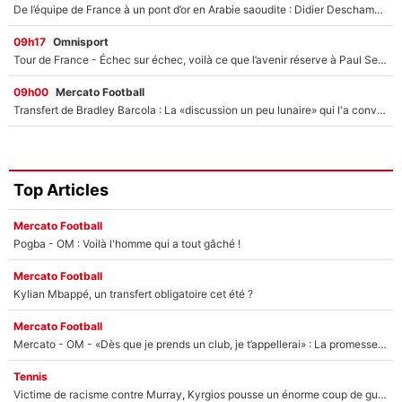
De l’équipe de France à un pont d’or en Arabie saoudite : Didier Deschamps a donné sa réponse !
09h17
Omnisport
Tour de France - Échec sur échec, voilà ce que l’avenir réserve à Paul Seixas : «Tant qu’il y aura un Pogacar comme celui-là...»
09h00
Mercato Football
Transfert de Bradley Barcola : La «discussion un peu lunaire» qui l'a convaincu de quitter le PSG, son entourage est pointé du doigt
Top Articles
Mercato Football
Pogba - OM : Voilà l'homme qui a tout gâché !
Mercato Football
Kylian Mbappé, un transfert obligatoire cet été ?
Mercato Football
Mercato - OM - «Dès que je prends un club, je t’appellerai» : La promesse de Marcelino au moment de claquer la porte
Tennis
Victime de racisme contre Murray, Kyrgios pousse un énorme coup de gueule !