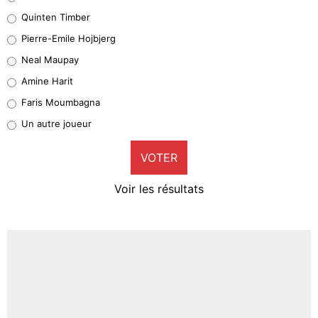
32%
Quinten Timber
Geronimo Rulli
Pierre-Emile Hojbjerg
4%
Neal Maupay
Quinten Timber
Amine Harit
1%
Faris Moumbagna
Pierre-Emile Hojbjerg
Un autre joueur
9%
VOTER
Neal Maupay
4%
Voir les résultats
Amine Harit
3%
Faris Moumbagna
5%
Un autre joueur
5%