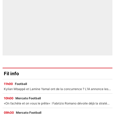
Fil info
11h00
Football
Kylian Mbappé et Lamine Yamal ont de la concurrence ? L’IA annonce les 5 joueurs qui vont dominer le football dans les années à venir !
10h00
Mercato Football
«On l’achète et on vous le prête» : Fabrizio Romano dévoile déjà la stratégie du PSG avec le transfert de Zion Suzuki !
09h30
Mercato Football