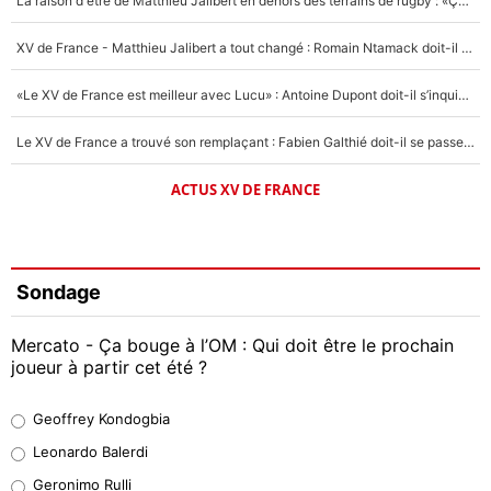
La raison d'être de Matthieu Jalibert en dehors des terrains de rugby : «Ça m'atteint autant que si tu touches à un membre de ma famille»
XV de France - Matthieu Jalibert a tout changé : Romain Ntamack doit-il s’inquiéter pour sa place à un an de la Coupe du monde ?
«Le XV de France est meilleur avec Lucu» : Antoine Dupont doit-il s’inquiéter pour sa place ?
Le XV de France a trouvé son remplaçant : Fabien Galthié doit-il se passer d'Antoine Dupont ?
ACTUS XV DE FRANCE
Sondage
Mercato - Ça bouge à l’OM : Qui doit être le prochain
joueur à partir cet été ?
Geoffrey Kondogbia
Geoffrey Kondogbia
38%
Leonardo Balerdi
Leonardo Balerdi
Geronimo Rulli