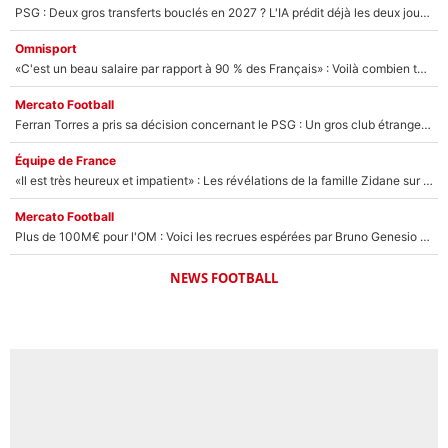
PSG : Deux gros transferts bouclés en 2027 ? L'IA prédit déjà les deux joueurs qui pourraient rejoindre Luis Enrique !
Omnisport
«C'est un beau salaire par rapport à 90 % des Français» : Voilà combien touchait Nelson Monfort sur France Télévisions avant de rejoindre CNews
Mercato Football
Ferran Torres a pris sa décision concernant le PSG : Un gros club étranger prêt à relancer le feuilleton pour la signature du champion du monde 2026 !
Équipe de France
«Il est très heureux et impatient» : Les révélations de la famille Zidane sur sa prise de pouvoir en équipe de France !
Mercato Football
Plus de 100M€ pour l'OM : Voici les recrues espérées par Bruno Genesio et Grégory Lorenzi après l’opération dégraissage
NEWS FOOTBALL