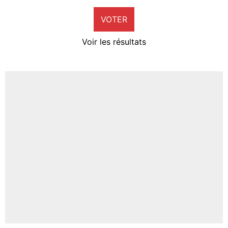
9%
VOTER
Neal Maupay
4%
Voir les résultats
Amine Harit
3%
Faris Moumbagna
4%
Un autre joueur
5%
1575 personnes ont participé aux votes.