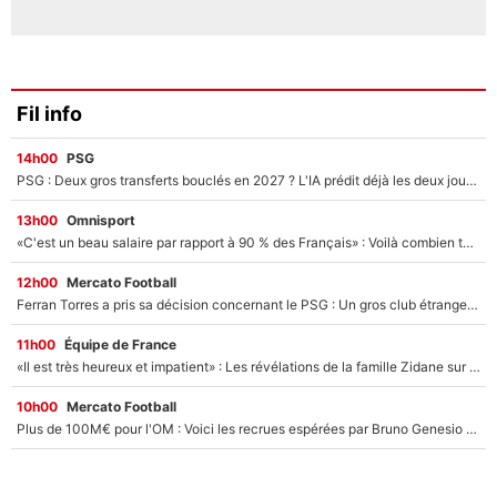
Fil info
14h00
PSG
PSG : Deux gros transferts bouclés en 2027 ? L'IA prédit déjà les deux joueurs qui pourraient rejoindre Luis Enrique !
13h00
Omnisport
«C'est un beau salaire par rapport à 90 % des Français» : Voilà combien touchait Nelson Monfort sur France Télévisions avant de rejoindre CNews
12h00
Mercato Football
Ferran Torres a pris sa décision concernant le PSG : Un gros club étranger prêt à relancer le feuilleton pour la signature du champion du monde 2026 !
11h00
Équipe de France
«Il est très heureux et impatient» : Les révélations de la famille Zidane sur sa prise de pouvoir en équipe de France !
10h00
Mercato Football
Plus de 100M€ pour l'OM : Voici les recrues espérées par Bruno Genesio et Grégory Lorenzi après l’opération dégraissage