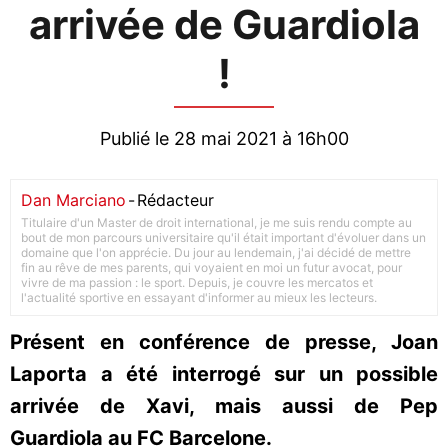
arrivée de Guardiola
!
Publié le 28 mai 2021 à 16h00
Dan Marciano
-
Rédacteur
Titulaire d'un Master de droit international, je me suis rendu compte au
bout de mon parcours universitaire qu'il était important d'évoluer dans un
domaine que l'on apprécie. Du jour au lendemain, j'ai décidé de mettre
fin au rêve de mes parents, qui voyaient en moi un futur avocat, pour
vivre de ma passion : le sport. Depuis, je couvre les mercatos et
l'actualité sportive en essayant d'informer au mieux les lecteurs.
Présent en conférence de presse, Joan
Laporta a été interrogé sur un possible
arrivée de Xavi, mais aussi de Pep
Guardiola au FC Barcelone.