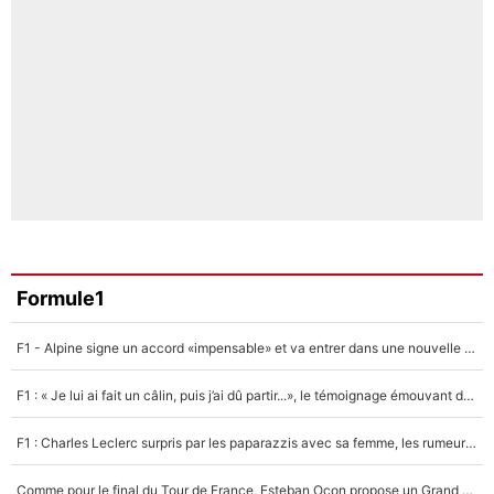
Formule1
F1 - Alpine signe un accord «impensable» et va entrer dans une nouvelle dimension : Grande nouvelle pour Pierre Gasly !
F1 : « Je lui ai fait un câlin, puis j’ai dû partir...», le témoignage émouvant de Max Verstappen sur sa fille
F1 : Charles Leclerc surpris par les paparazzis avec sa femme, les rumeurs étaient vraies !
Comme pour le final du Tour de France, Esteban Ocon propose un Grand Prix de Formule 1 à Paris : «Autour de l’Arc de Triomphe, ce serait génial» !