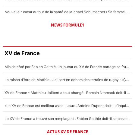
Nouvelle rumeur autour de la santé de Michael Schumacher : Sa femme Corinna sort du silence
NEWS FORMULE1
XV de France
Mis de côté par Fabien Galthié, un joueur du XV de France partage sa frustration : «ils ne me l’ont pas dit tout de suite»
La raison d'être de Matthieu Jalibert en dehors des terrains de rugby : «Ça m'atteint autant que si tu touches à un membre de ma famille»
XV de France - Matthieu Jalibert a tout changé : Romain Ntamack doit-il s’inquiéter pour sa place à un an de la Coupe du monde ?
«Le XV de France est meilleur avec Lucu» : Antoine Dupont doit-il s’inquiéter pour sa place ?
Le XV de France a trouvé son remplaçant : Fabien Galthié doit-il se passer d'Antoine Dupont ?
ACTUS XV DE FRANCE