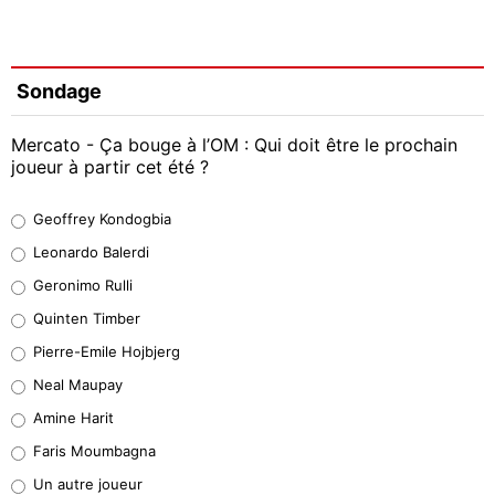
Sondage
Mercato - Ça bouge à l’OM : Qui doit être le prochain
joueur à partir cet été ?
Geoffrey Kondogbia
Geoffrey Kondogbia
38%
Leonardo Balerdi
Leonardo Balerdi
Geronimo Rulli
32%
Quinten Timber
Geronimo Rulli
Pierre-Emile Hojbjerg
5%
Neal Maupay
Quinten Timber
Amine Harit
1%
Faris Moumbagna
Pierre-Emile Hojbjerg
Un autre joueur