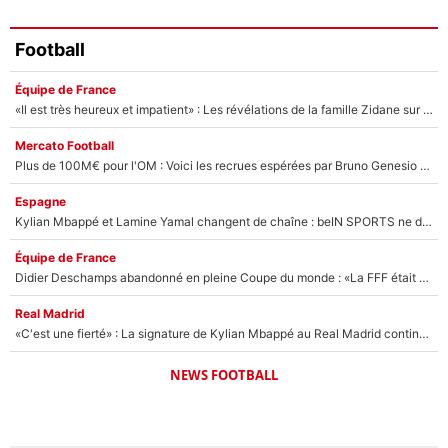
Football
Équipe de France
«Il est très heureux et impatient» : Les révélations de la famille Zidane sur sa prise de pouvoir en équipe de France !
Mercato Football
Plus de 100M€ pour l'OM : Voici les recrues espérées par Bruno Genesio et Grégory Lorenzi après l’opération dégraissage
Espagne
Kylian Mbappé et Lamine Yamal changent de chaîne : beIN SPORTS ne digère pas cette décision historique et prédit un fiasco pour la Liga
Équipe de France
Didier Deschamps abandonné en pleine Coupe du monde : «La FFF était déjà passée à Zinedine Zidane»
Real Madrid
«C'est une fierté» : La signature de Kylian Mbappé au Real Madrid continue de régaler l'Espagne
NEWS FOOTBALL