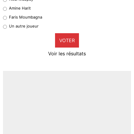
Quinten Timber
Amine Harit
1%
Faris Moumbagna
Pierre-Emile Hojbjerg
Un autre joueur
9%
VOTER
Neal Maupay
4%
Voir les résultats
Amine Harit
3%
Faris Moumbagna
4%
Un autre joueur
5%
1568 personnes ont participé aux votes.