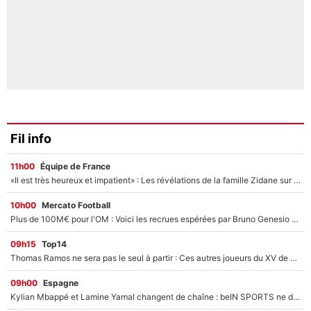
Fil info
11h00
Équipe de France
«Il est très heureux et impatient» : Les révélations de la famille Zidane sur sa prise de pouvoir en équipe de France !
10h00
Mercato Football
Plus de 100M€ pour l'OM : Voici les recrues espérées par Bruno Genesio et Grégory Lorenzi après l’opération dégraissage
09h15
Top14
Thomas Ramos ne sera pas le seul à partir : Ces autres joueurs du XV de France pourraient aussi quitter le Stade Toulousain, un club de Top 14 est déjà sur les rangs
09h00
Espagne
Kylian Mbappé et Lamine Yamal changent de chaîne : beIN SPORTS ne digère pas cette décision historique et prédit un fiasco pour la Liga