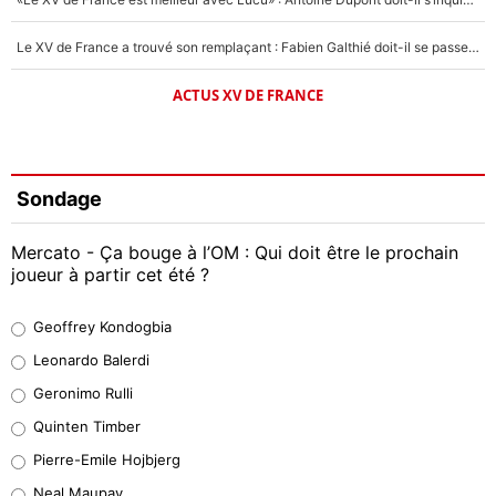
Le XV de France a trouvé son remplaçant : Fabien Galthié doit-il se passer d'Antoine Dupont ?
ACTUS XV DE FRANCE
Sondage
Mercato - Ça bouge à l’OM : Qui doit être le prochain
joueur à partir cet été ?
Geoffrey Kondogbia
Geoffrey Kondogbia
38%
Leonardo Balerdi
Leonardo Balerdi
Geronimo Rulli
32%
Quinten Timber
Geronimo Rulli
Pierre-Emile Hojbjerg
5%
Neal Maupay