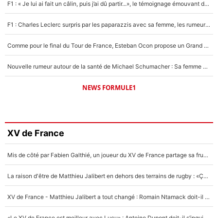
F1 : « Je lui ai fait un câlin, puis j’ai dû partir...», le témoignage émouvant de Max Verstappen sur sa fille
F1 : Charles Leclerc surpris par les paparazzis avec sa femme, les rumeurs étaient vraies !
Comme pour le final du Tour de France, Esteban Ocon propose un Grand Prix de Formule 1 à Paris : «Autour de l’Arc de Triomphe, ce serait génial» !
Nouvelle rumeur autour de la santé de Michael Schumacher : Sa femme Corinna sort du silence
NEWS FORMULE1
XV de France
Mis de côté par Fabien Galthié, un joueur du XV de France partage sa frustration : «ils ne me l’ont pas dit tout de suite»
La raison d'être de Matthieu Jalibert en dehors des terrains de rugby : «Ça m'atteint autant que si tu touches à un membre de ma famille»
XV de France - Matthieu Jalibert a tout changé : Romain Ntamack doit-il s’inquiéter pour sa place à un an de la Coupe du monde ?
«Le XV de France est meilleur avec Lucu» : Antoine Dupont doit-il s’inquiéter pour sa place ?