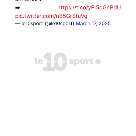
➡️
https://t.co/yFI5oGnBdU
pic.twitter.com/nB5GrStuVg
— le10sport (@le10sport)
March 17, 2025