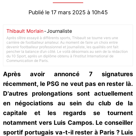
Publié le 17 mars 2025 à 10h45
Thibault Morlain
-
Journaliste
Après s’être essayé à différents sports, Thibault se tourne vers une
carrière de footballeur amateur. Au moment de faire un choix entre
devenir footballeur professionnel et journaliste, les qualités ont fait
pencher la balance d’un côté. Le voilà désormais au sein de la rédaction
du 10 Sport, après un diplôme obtenu à l’Institut International de
Communication de Paris.
Après avoir annoncé 7 signatures
récemment, le PSG ne veut pas en rester là.
D'autres prolongations sont actuellement
en négociations au sein du club de la
capitale et les regards se tournent
notamment vers Luis Campos. Le conseiller
sportif portugais va-t-il rester à Paris ? Luis