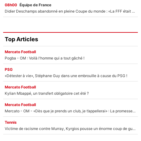
08h00
Équipe de France
Didier Deschamps abandonné en pleine Coupe du monde : «La FFF était déjà passée à Zinedine Zidane»
Top Articles
Mercato Football
Pogba - OM : Voilà l'homme qui a tout gâché !
PSG
«Détester à vie», Stéphane Guy dans une embrouille à cause du PSG !
Mercato Football
Kylian Mbappé, un transfert obligatoire cet été ?
Mercato Football
Mercato - OM - «Dès que je prends un club, je t’appellerai» : La promesse de Marcelino au moment de claquer la porte
Tennis
Victime de racisme contre Murray, Kyrgios pousse un énorme coup de gueule !