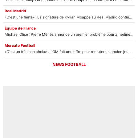
Real Madrid
«C'est une fierté» : La signature de Kylian Mbappé au Real Madrid continue de régaler l'Espagne
Équipe de France
Michael Olise : Pierre Ménès annonce un premier problème pour Zinedine Zidane en équipe de France
Mercato Football
«C’est un très bon choix» : L'OM fait une offre pour recruter un ancien joueur du PSG... et c'est validé dans l'After Foot !
NEWS FOOTBALL