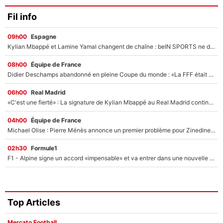
Fil info
09h00
Espagne
Kylian Mbappé et Lamine Yamal changent de chaîne : beIN SPORTS ne digère pas cette décision historique et prédit un fiasco pour la Liga
08h00
Équipe de France
Didier Deschamps abandonné en pleine Coupe du monde : «La FFF était déjà passée à Zinedine Zidane»
06h00
Real Madrid
«C'est une fierté» : La signature de Kylian Mbappé au Real Madrid continue de régaler l'Espagne
04h00
Équipe de France
Michael Olise : Pierre Ménès annonce un premier problème pour Zinedine Zidane en équipe de France
02h30
Formule1
F1 - Alpine signe un accord «impensable» et va entrer dans une nouvelle dimension : Grande nouvelle pour Pierre Gasly !
Top Articles
Mercato Football