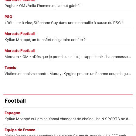
Pogba - OM : Voilà l'homme qui a tout gâché !
PSG
«Détester à vie», Stéphane Guy dans une embrouille à cause du PSG !
Mercato Football
Kylian Mbappé, un transfert obligatoire cet été ?
Mercato Football
Mercato - OM - «Dès que je prends un club, je t’appellerai» : La promesse de Marcelino au moment de claquer la porte
Tennis
Victime de racisme contre Murray, Kyrgios pousse un énorme coup de gueule !
Football
Espagne
Kylian Mbappé et Lamine Yamal changent de chaîne : beIN SPORTS ne digère pas cette décision historique et prédit un fiasco pour la Liga
Équipe de France
Didier Deschamps abandonné en pleine Coupe du monde : «La FFF était déjà passée à Zinedine Zidane»