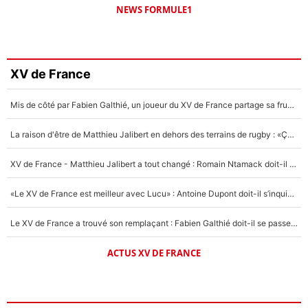
NEWS FORMULE1
XV de France
Mis de côté par Fabien Galthié, un joueur du XV de France partage sa frustration : «ils ne me l’ont pas dit tout de suite»
La raison d'être de Matthieu Jalibert en dehors des terrains de rugby : «Ça m'atteint autant que si tu touches à un membre de ma famille»
XV de France - Matthieu Jalibert a tout changé : Romain Ntamack doit-il s’inquiéter pour sa place à un an de la Coupe du monde ?
«Le XV de France est meilleur avec Lucu» : Antoine Dupont doit-il s’inquiéter pour sa place ?
Le XV de France a trouvé son remplaçant : Fabien Galthié doit-il se passer d'Antoine Dupont ?
ACTUS XV DE FRANCE