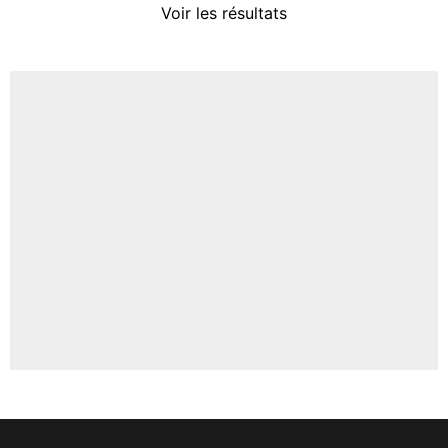
Voir les résultats
Amine Harit
3%
Faris Moumbagna
5%
Un autre joueur
5%
1551 personnes ont participé aux votes.