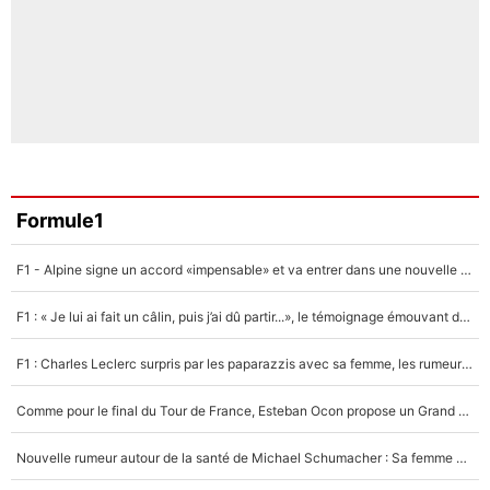
Formule1
F1 - Alpine signe un accord «impensable» et va entrer dans une nouvelle dimension : Grande nouvelle pour Pierre Gasly !
F1 : « Je lui ai fait un câlin, puis j’ai dû partir...», le témoignage émouvant de Max Verstappen sur sa fille
F1 : Charles Leclerc surpris par les paparazzis avec sa femme, les rumeurs étaient vraies !
Comme pour le final du Tour de France, Esteban Ocon propose un Grand Prix de Formule 1 à Paris : «Autour de l’Arc de Triomphe, ce serait génial» !
Nouvelle rumeur autour de la santé de Michael Schumacher : Sa femme Corinna sort du silence