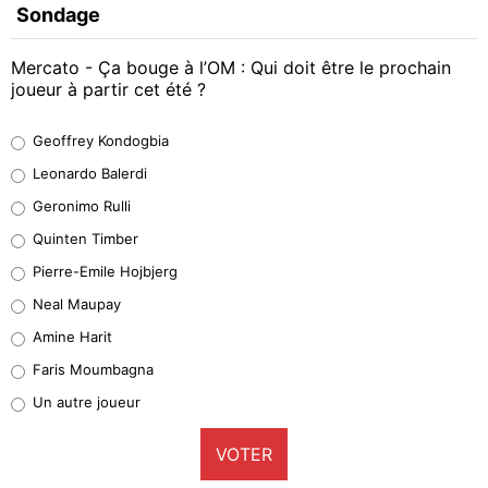
Sondage
Mercato - Ça bouge à l’OM : Qui doit être le prochain
joueur à partir cet été ?
Geoffrey Kondogbia
Geoffrey Kondogbia
38%
Leonardo Balerdi
Leonardo Balerdi
Geronimo Rulli
32%
Quinten Timber
Geronimo Rulli
Pierre-Emile Hojbjerg
5%
Neal Maupay
Quinten Timber
Amine Harit
1%
Faris Moumbagna
Pierre-Emile Hojbjerg
Un autre joueur
9%
VOTER
Neal Maupay
4%