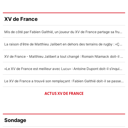
XV de France
Mis de côté par Fabien Galthié, un joueur du XV de France partage sa frustration : «ils ne me l’ont pas dit tout de suite»
La raison d'être de Matthieu Jalibert en dehors des terrains de rugby : «Ça m'atteint autant que si tu touches à un membre de ma famille»
XV de France - Matthieu Jalibert a tout changé : Romain Ntamack doit-il s’inquiéter pour sa place à un an de la Coupe du monde ?
«Le XV de France est meilleur avec Lucu» : Antoine Dupont doit-il s’inquiéter pour sa place ?
Le XV de France a trouvé son remplaçant : Fabien Galthié doit-il se passer d'Antoine Dupont ?
ACTUS XV DE FRANCE
Sondage