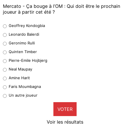
Mercato - Ça bouge à l’OM : Qui doit être le prochain
joueur à partir cet été ?
Geoffrey Kondogbia
Geoffrey Kondogbia
38%
Leonardo Balerdi
Leonardo Balerdi
Geronimo Rulli
32%
Quinten Timber
Geronimo Rulli
Pierre-Emile Hojbjerg
5%
Neal Maupay
Quinten Timber
Amine Harit
1%
Faris Moumbagna
Pierre-Emile Hojbjerg
Un autre joueur
9%
VOTER
Neal Maupay
4%
Voir les résultats
Amine Harit