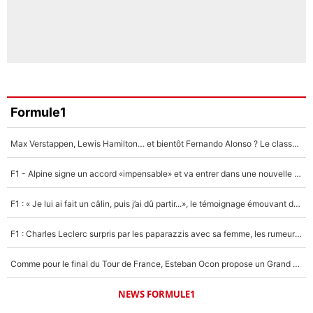
Formule1
Max Verstappen, Lewis Hamilton… et bientôt Fernando Alonso ? Le classement des pilotes les mieux payés en Formule 1 risque de changer !
F1 - Alpine signe un accord «impensable» et va entrer dans une nouvelle dimension : Grande nouvelle pour Pierre Gasly !
F1 : « Je lui ai fait un câlin, puis j’ai dû partir...», le témoignage émouvant de Max Verstappen sur sa fille
F1 : Charles Leclerc surpris par les paparazzis avec sa femme, les rumeurs étaient vraies !
Comme pour le final du Tour de France, Esteban Ocon propose un Grand Prix de Formule 1 à Paris : «Autour de l’Arc de Triomphe, ce serait génial» !
NEWS FORMULE1