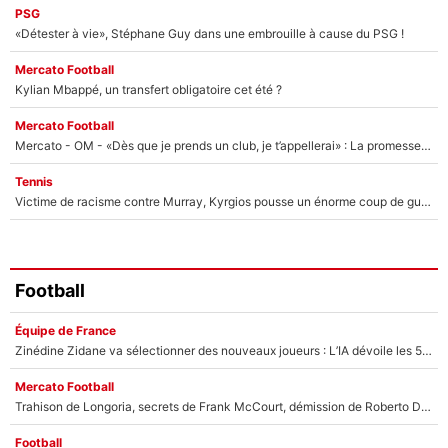
PSG
«Détester à vie», Stéphane Guy dans une embrouille à cause du PSG !
Mercato Football
Kylian Mbappé, un transfert obligatoire cet été ?
Mercato Football
Mercato - OM - «Dès que je prends un club, je t’appellerai» : La promesse de Marcelino au moment de claquer la porte
Tennis
Victime de racisme contre Murray, Kyrgios pousse un énorme coup de gueule !
Football
Équipe de France
Zinédine Zidane va sélectionner des nouveaux joueurs : L’IA dévoile les 5 cracks qui pourraient rapidement le rejoindre en équipe de France !
Mercato Football
Trahison de Longoria, secrets de Frank McCourt, démission de Roberto De Zerbi : Medhi Benatia se lâche sur son départ de l'OM et fait d'importantes révélations
Football