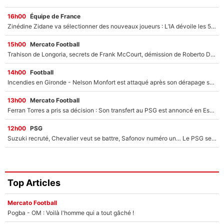
16h00
Équipe de France
Zinédine Zidane va sélectionner des nouveaux joueurs : L’IA dévoile les 5 cracks qui pourraient rapidement le rejoindre en équipe de France !
15h00
Mercato Football
Trahison de Longoria, secrets de Frank McCourt, démission de Roberto De Zerbi : Medhi Benatia se lâche sur son départ de l'OM et fait d'importantes révélations
14h00
Football
Incendies en Gironde - Nelson Monfort est attaqué après son dérapage sur CNews : «Et lui, il prend combien pour parler dans un studio climatisé?»
13h00
Mercato Football
Ferran Torres a pris sa décision : Son transfert au PSG est annoncé en Espagne !
12h00
PSG
Suzuki recruté, Chevalier veut se battre, Safonov numéro un… Le PSG se lance encore dans un gros chantier pour le poste de gardien de but
Top Articles
Mercato Football
Pogba - OM : Voilà l'homme qui a tout gâché !