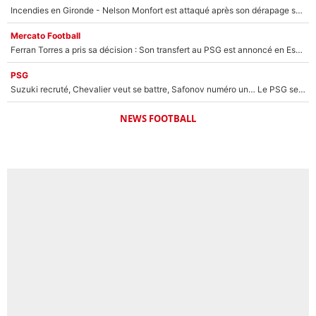
Incendies en Gironde - Nelson Monfort est attaqué après son dérapage sur CNews : «Et lui, il prend combien pour parler dans un studio climatisé?»
Mercato Football
Ferran Torres a pris sa décision : Son transfert au PSG est annoncé en Espagne !
PSG
Suzuki recruté, Chevalier veut se battre, Safonov numéro un… Le PSG se lance encore dans un gros chantier pour le poste de gardien de but
NEWS FOOTBALL