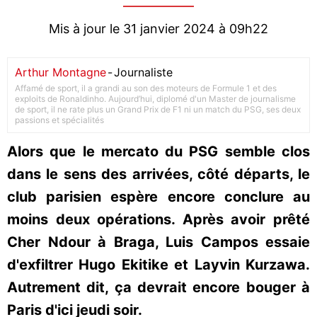
Mis à jour le 31 janvier 2024 à 09h22
Arthur Montagne
-
Journaliste
Affamé de sport, il a grandi au son des moteurs de Formule 1 et des
exploits de Ronaldinho. Aujourd’hui, diplomé d'un Master de journalisme
de sport, il ne rate plus un Grand Prix de F1 ni un match du PSG, ses deux
passions et spécialités
Alors que le mercato du PSG semble clos
dans le sens des arrivées, côté départs, le
club parisien espère encore conclure au
moins deux opérations. Après avoir prêté
Cher Ndour à Braga, Luis Campos essaie
d'exfiltrer Hugo Ekitike et Layvin Kurzawa.
Autrement dit, ça devrait encore bouger à
Paris d'ici jeudi soir.