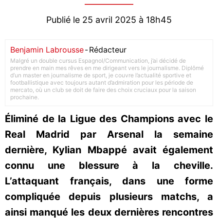
Publié le 25 avril 2025 à 18h45
Benjamin Labrousse
-
Rédacteur
Malgré un double cursus Espagnol/Communication, j’ai décidé de
prendre en main mes rêves en me dirigeant vers le journalisme. Diplômé
d’un master en journalisme de sport, je couvre l’actualité sportive et
footballistique avec toujours autant d’admiration pour les période de
mercato, où un club se doit de faire des choix cruciaux pour la saison
prochaine.
Éliminé de la Ligue des Champions avec le
Real Madrid par Arsenal la semaine
dernière, Kylian Mbappé avait également
connu une blessure à la cheville.
L’attaquant français, dans une forme
compliquée depuis plusieurs matchs, a
ainsi manqué les deux dernières rencontres