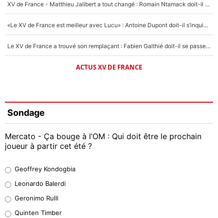
XV de France - Matthieu Jalibert a tout changé : Romain Ntamack doit-il s’inquiéter pour sa place à un an de la Coupe du monde ?
«Le XV de France est meilleur avec Lucu» : Antoine Dupont doit-il s’inquiéter pour sa place ?
Le XV de France a trouvé son remplaçant : Fabien Galthié doit-il se passer d'Antoine Dupont ?
ACTUS XV DE FRANCE
Sondage
Mercato - Ça bouge à l’OM : Qui doit être le prochain
joueur à partir cet été ?
Geoffrey Kondogbia
Geoffrey Kondogbia
38%
Leonardo Balerdi
Leonardo Balerdi
Geronimo Rulli
32%
Quinten Timber