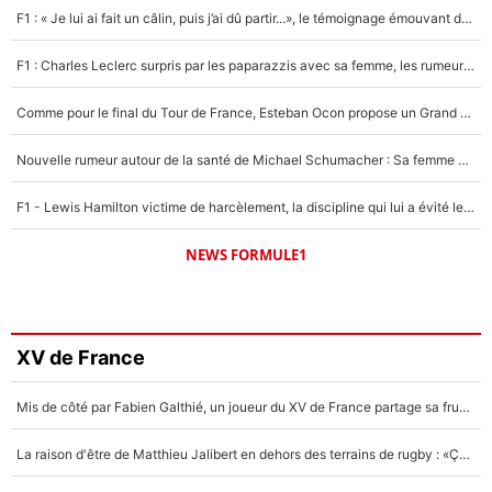
F1 : « Je lui ai fait un câlin, puis j’ai dû partir...», le témoignage émouvant de Max Verstappen sur sa fille
F1 : Charles Leclerc surpris par les paparazzis avec sa femme, les rumeurs étaient vraies !
Comme pour le final du Tour de France, Esteban Ocon propose un Grand Prix de Formule 1 à Paris : «Autour de l’Arc de Triomphe, ce serait génial» !
Nouvelle rumeur autour de la santé de Michael Schumacher : Sa femme Corinna sort du silence
F1 - Lewis Hamilton victime de harcèlement, la discipline qui lui a évité le pire : «J'aurais probablement mal tourné»
NEWS FORMULE1
XV de France
Mis de côté par Fabien Galthié, un joueur du XV de France partage sa frustration : «ils ne me l’ont pas dit tout de suite»
La raison d'être de Matthieu Jalibert en dehors des terrains de rugby : «Ça m'atteint autant que si tu touches à un membre de ma famille»