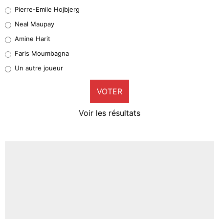
Geronimo Rulli
Pierre-Emile Hojbjerg
5%
Neal Maupay
Quinten Timber
Amine Harit
1%
Faris Moumbagna
Pierre-Emile Hojbjerg
Un autre joueur
9%
VOTER
Neal Maupay
4%
Voir les résultats
Amine Harit
3%
Faris Moumbagna
5%
Un autre joueur
5%
1530 personnes ont participé aux votes.