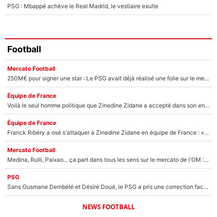
PSG : Mbappé achève le Real Madrid, le vestiaire exulte
Football
Mercato Football
250M€ pour signer une star : Le PSG avait déjà réalisé une folie sur le mercato bien avant Neymar !
Équipe de France
Voilà le seul homme politique que Zinedine Zidane a accepté dans son entourage : «Je garde un très bon souvenir de lui»
Équipe de France
Franck Ribéry a osé s'attaquer à Zinedine Zidane en équipe de France : «Je n'aurais jamais fait ça»
Mercato Football
Medina, Rulli, Paixao... ça part dans tous les sens sur le mercato de l'OM : Frank McCourt va enfin récupérer l'argent qu'il attend ?
PSG
Sans Ousmane Dembélé et Désiré Doué, le PSG a pris une correction face à Majorque : Luis Enrique attend avec impatience des renforts !
NEWS FOOTBALL