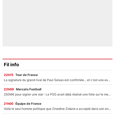
Fil info
22h15
Tour de France
La signature du grand rival de Paul Seixas est confirmée... et c'est une excellente nouvelle pour l'équipe Decathlon-CMA CGM !
22h00
Mercato Football
250M€ pour signer une star : Le PSG avait déjà réalisé une folie sur le mercato bien avant Neymar !
21h00
Équipe de France
Voilà le seul homme politique que Zinedine Zidane a accepté dans son entourage : «Je garde un très bon souvenir de lui»