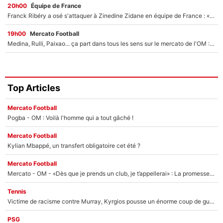
20h00
Équipe de France
Franck Ribéry a osé s'attaquer à Zinedine Zidane en équipe de France : «Je n'aurais jamais fait ça»
19h00
Mercato Football
Medina, Rulli, Paixao... ça part dans tous les sens sur le mercato de l'OM : Frank McCourt va enfin récupérer l'argent qu'il attend ?
Top Articles
Mercato Football
Pogba - OM : Voilà l'homme qui a tout gâché !
Mercato Football
Kylian Mbappé, un transfert obligatoire cet été ?
Mercato Football
Mercato - OM - «Dès que je prends un club, je t’appellerai» : La promesse de Marcelino au moment de claquer la porte
Tennis
Victime de racisme contre Murray, Kyrgios pousse un énorme coup de gueule !
PSG