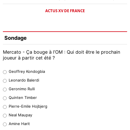
ACTUS XV DE FRANCE
Sondage
Mercato - Ça bouge à l’OM : Qui doit être le prochain
joueur à partir cet été ?
Geoffrey Kondogbia
Geoffrey Kondogbia
38%
Leonardo Balerdi
Leonardo Balerdi
Geronimo Rulli
32%
Quinten Timber
Geronimo Rulli
Pierre-Emile Hojbjerg
5%
Neal Maupay
Quinten Timber
Amine Harit
1%