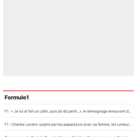
Formule1
F1 : « Je lui ai fait un câlin, puis j’ai dû partir...», le témoignage émouvant de Max Verstappen sur sa fille
F1 : Charles Leclerc surpris par les paparazzis avec sa femme, les rumeurs étaient vraies !