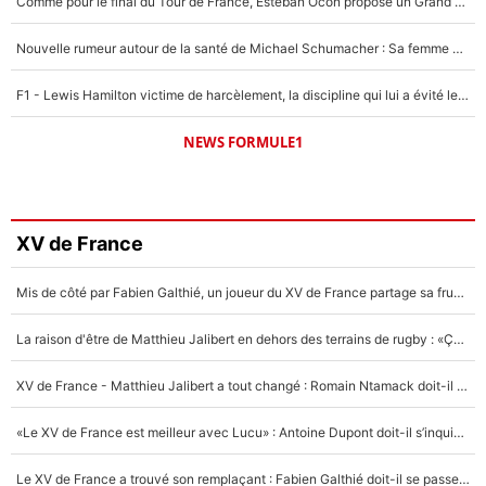
Comme pour le final du Tour de France, Esteban Ocon propose un Grand Prix de Formule 1 à Paris : «Autour de l’Arc de Triomphe, ce serait génial» !
Nouvelle rumeur autour de la santé de Michael Schumacher : Sa femme Corinna sort du silence
F1 - Lewis Hamilton victime de harcèlement, la discipline qui lui a évité le pire : «J'aurais probablement mal tourné»
NEWS FORMULE1
XV de France
Mis de côté par Fabien Galthié, un joueur du XV de France partage sa frustration : «ils ne me l’ont pas dit tout de suite»
La raison d'être de Matthieu Jalibert en dehors des terrains de rugby : «Ça m'atteint autant que si tu touches à un membre de ma famille»
XV de France - Matthieu Jalibert a tout changé : Romain Ntamack doit-il s’inquiéter pour sa place à un an de la Coupe du monde ?
«Le XV de France est meilleur avec Lucu» : Antoine Dupont doit-il s’inquiéter pour sa place ?
Le XV de France a trouvé son remplaçant : Fabien Galthié doit-il se passer d'Antoine Dupont ?