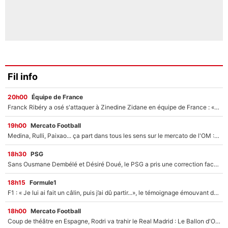
Fil info
20h00
Équipe de France
Franck Ribéry a osé s'attaquer à Zinedine Zidane en équipe de France : «Je n'aurais jamais fait ça»
19h00
Mercato Football
Medina, Rulli, Paixao... ça part dans tous les sens sur le mercato de l'OM : Frank McCourt va enfin récupérer l'argent qu'il attend ?
18h30
PSG
Sans Ousmane Dembélé et Désiré Doué, le PSG a pris une correction face à Majorque : Luis Enrique attend avec impatience des renforts !
18h15
Formule1
F1 : « Je lui ai fait un câlin, puis j’ai dû partir...», le témoignage émouvant de Max Verstappen sur sa fille
18h00
Mercato Football
Coup de théâtre en Espagne, Rodri va trahir le Real Madrid : Le Ballon d'Or a choisi de signer au FC Barcelone !