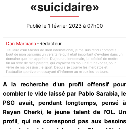
«suicidaire»
Publié le 1 février 2023 à 07h00
Dan Marciano
-
Rédacteur
Titulaire d'un Master de droit international, je me suis rendu compte au
bout de mon parcours universitaire qu'il était important d'évoluer dans un
domaine que l'on apprécie. Du jour au lendemain, j'ai décidé de mettre
fin au rêve de mes parents, qui voyaient en moi un futur avocat, pour
vivre de ma passion : le sport. Depuis, je couvre les mercatos et
l'actualité sportive en essayant d'informer au mieux les lecteurs.
A la recherche d'un profil offensif pour
combler le vide laissé par Pablo Sarabia, le
PSG avait, pendant longtemps, pensé à
Rayan Cherki, le jeune talent de l'OL. Un
profil, qui ne correspond pas aux besoins