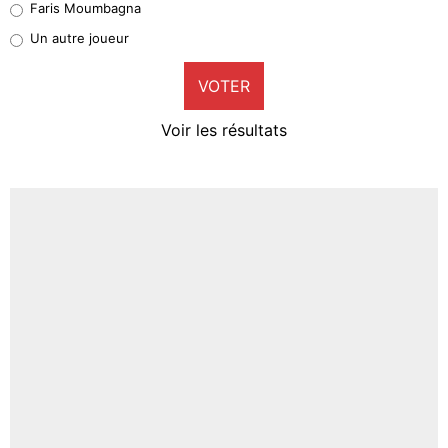
Faris Moumbagna
Pierre-Emile Hojbjerg
Un autre joueur
9%
VOTER
Neal Maupay
4%
Voir les résultats
Amine Harit
3%
Faris Moumbagna
5%
Un autre joueur
5%
1520 personnes ont participé aux votes.