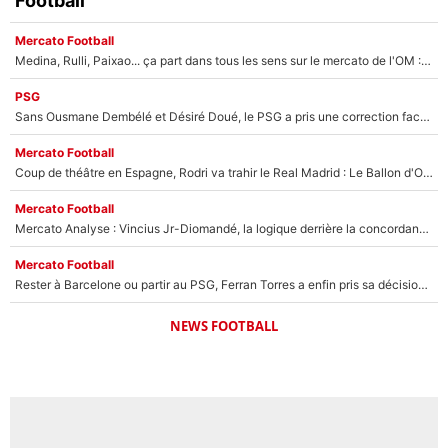
Football
Mercato Football
Medina, Rulli, Paixao... ça part dans tous les sens sur le mercato de l'OM : Frank McCourt va enfin récupérer l'argent qu'il attend ?
PSG
Sans Ousmane Dembélé et Désiré Doué, le PSG a pris une correction face à Majorque : Luis Enrique attend avec impatience des renforts !
Mercato Football
Coup de théâtre en Espagne, Rodri va trahir le Real Madrid : Le Ballon d'Or a choisi de signer au FC Barcelone !
Mercato Football
Mercato Analyse : Vincius Jr-Diomandé, la logique derrière la concordance des temps
Mercato Football
Rester à Barcelone ou partir au PSG, Ferran Torres a enfin pris sa décision : La course contre la montre est lancée !
NEWS FOOTBALL