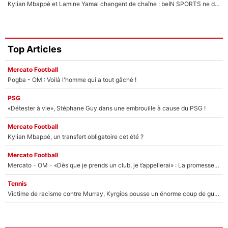
Kylian Mbappé et Lamine Yamal changent de chaîne : beIN SPORTS ne digère pas cette décision historique et prédit un fiasco pour la Liga
Top Articles
Mercato Football
Pogba - OM : Voilà l'homme qui a tout gâché !
PSG
«Détester à vie», Stéphane Guy dans une embrouille à cause du PSG !
Mercato Football
Kylian Mbappé, un transfert obligatoire cet été ?
Mercato Football
Mercato - OM - «Dès que je prends un club, je t’appellerai» : La promesse de Marcelino au moment de claquer la porte
Tennis
Victime de racisme contre Murray, Kyrgios pousse un énorme coup de gueule !