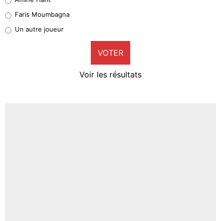
1%
Faris Moumbagna
Pierre-Emile Hojbjerg
Un autre joueur
9%
VOTER
Neal Maupay
4%
Voir les résultats
Amine Harit
3%
Faris Moumbagna
4%
Un autre joueur
5%
1571 personnes ont participé aux votes.