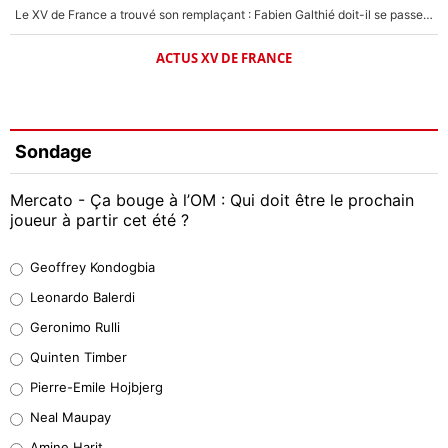
Le XV de France a trouvé son remplaçant : Fabien Galthié doit-il se passer d'Antoine Dupont ?
ACTUS XV DE FRANCE
Sondage
Mercato - Ça bouge à l’OM : Qui doit être le prochain
joueur à partir cet été ?
Geoffrey Kondogbia
Geoffrey Kondogbia
38%
Leonardo Balerdi
Leonardo Balerdi
Geronimo Rulli
32%
Quinten Timber
Geronimo Rulli
Pierre-Emile Hojbjerg
5%
Neal Maupay
Quinten Timber
Amine Harit