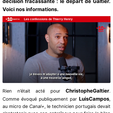
décision fracassante : le départ de Galtier.
Voici nos informations.
Christophe
Galtier
Rien n’était acté pour
.
Luis
Campos
Comme évoqué publiquement par
,
au micro de
Canal+
, le technicien portugais devait