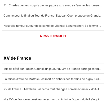
F1 : Charles Leclerc surpris par les paparazzis avec sa femme, les rumeurs étaient vraies !
Comme pour le final du Tour de France, Esteban Ocon propose un Grand Prix de Formule 1 à Paris : «Autour de l’Arc de Triomphe, ce serait génial» !
Nouvelle rumeur autour de la santé de Michael Schumacher : Sa femme Corinna sort du silence
NEWS FORMULE1
XV de France
Mis de côté par Fabien Galthié, un joueur du XV de France partage sa frustration : «ils ne me l’ont pas dit tout de suite»
La raison d'être de Matthieu Jalibert en dehors des terrains de rugby : «Ça m'atteint autant que si tu touches à un membre de ma famille»
XV de France - Matthieu Jalibert a tout changé : Romain Ntamack doit-il s’inquiéter pour sa place à un an de la Coupe du monde ?
«Le XV de France est meilleur avec Lucu» : Antoine Dupont doit-il s’inquiéter pour sa place ?