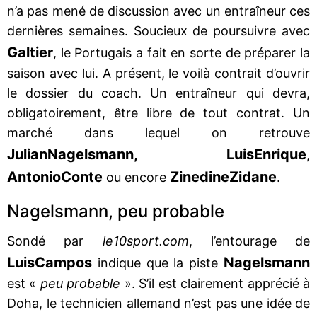
n’a pas mené de discussion avec un entraîneur ces
dernières semaines. Soucieux de poursuivre avec
Galtier
, le Portugais a fait en sorte de préparer la
saison avec lui. A présent, le voilà contrait d’ouvrir
le dossier du coach. Un entraîneur qui devra,
obligatoirement, être libre de tout contrat. Un
marché dans lequel on retrouve
Julian
Nagelsmann, Luis
Enrique
,
Antonio
Conte
Zinedine
Zidane
ou encore
.
Nagelsmann, peu probable
Sondé par
le10sport.com
, l’entourage de
Luis
Campos
Nagelsmann
indique que la piste
est «
peu probable
». S’il est clairement apprécié à
Doha, le technicien allemand n’est pas une idée de