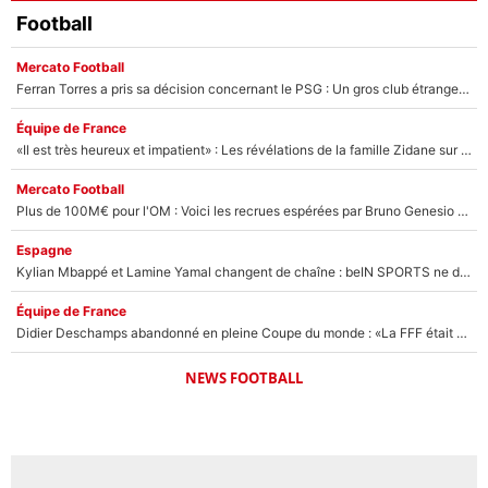
Football
Mercato Football
Ferran Torres a pris sa décision concernant le PSG : Un gros club étranger prêt à relancer le feuilleton pour la signature du champion du monde 2026 !
Équipe de France
«Il est très heureux et impatient» : Les révélations de la famille Zidane sur sa prise de pouvoir en équipe de France !
Mercato Football
Plus de 100M€ pour l'OM : Voici les recrues espérées par Bruno Genesio et Grégory Lorenzi après l’opération dégraissage
Espagne
Kylian Mbappé et Lamine Yamal changent de chaîne : beIN SPORTS ne digère pas cette décision historique et prédit un fiasco pour la Liga
Équipe de France
Didier Deschamps abandonné en pleine Coupe du monde : «La FFF était déjà passée à Zinedine Zidane»
NEWS FOOTBALL