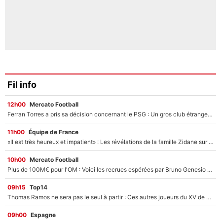
Fil info
12h00
Mercato Football
Ferran Torres a pris sa décision concernant le PSG : Un gros club étranger prêt à relancer le feuilleton pour la signature du champion du monde 2026 !
11h00
Équipe de France
«Il est très heureux et impatient» : Les révélations de la famille Zidane sur sa prise de pouvoir en équipe de France !
10h00
Mercato Football
Plus de 100M€ pour l'OM : Voici les recrues espérées par Bruno Genesio et Grégory Lorenzi après l’opération dégraissage
09h15
Top14
Thomas Ramos ne sera pas le seul à partir : Ces autres joueurs du XV de France pourraient aussi quitter le Stade Toulousain, un club de Top 14 est déjà sur les rangs
09h00
Espagne