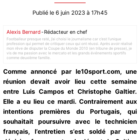
Publié le 6 juin 2023 à 17h45
Alexis Bernard
-
Rédacteur en chef
Footballeur presque raté, j’ai choisi le journalisme car c’est l’unique
profession qui permet de critiquer ceux qui ont réussi. Après avoir réalisé
mon rêve de disputer la Coupe du Monde 2010 (en tribune de presse), je
vis de ma passion avec le mercato et les grands événements sportifs
comme deuxième famille.
Comme annoncé par le10sport.com, une
réunion devait avoir lieu cette semaine
entre Luis Campos et Christophe Galtier.
Elle a eu lieu ce mardi. Contrairement aux
intentions premières du Portugais, qui
souhaitait poursuivre avec le technicien
français, l’entretien s’est soldé par une