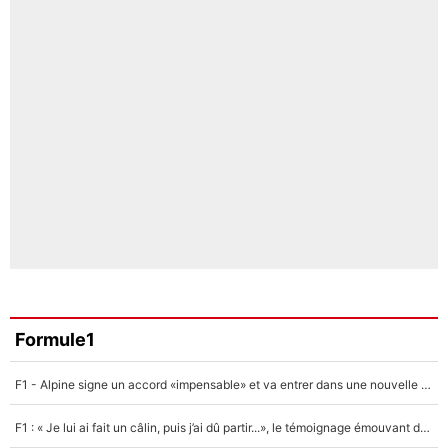
Formule1
F1 - Alpine signe un accord «impensable» et va entrer dans une nouvelle dimension : Grande nouvelle pour Pierre Gasly !
F1 : « Je lui ai fait un câlin, puis j’ai dû partir...», le témoignage émouvant de Max Verstappen sur sa fille