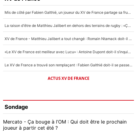
Mis de côté par Fabien Galthié, un joueur du XV de France partage sa frustration : «ils ne me l’ont pas dit tout de suite»
La raison d'être de Matthieu Jalibert en dehors des terrains de rugby : «Ça m'atteint autant que si tu touches à un membre de ma famille»
XV de France - Matthieu Jalibert a tout changé : Romain Ntamack doit-il s’inquiéter pour sa place à un an de la Coupe du monde ?
«Le XV de France est meilleur avec Lucu» : Antoine Dupont doit-il s’inquiéter pour sa place ?
Le XV de France a trouvé son remplaçant : Fabien Galthié doit-il se passer d'Antoine Dupont ?
ACTUS XV DE FRANCE
Sondage
Mercato - Ça bouge à l’OM : Qui doit être le prochain
joueur à partir cet été ?