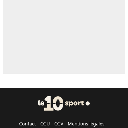
4%
Un autre joueur
5%
1462 personnes ont participé aux votes.
Contact
CGU
CGV
Mentions légales