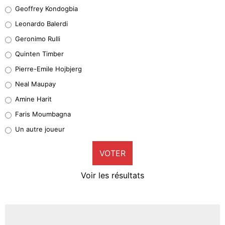
Geoffrey Kondogbia
Geoffrey Kondogbia
38%
Leonardo Balerdi
Leonardo Balerdi
Geronimo Rulli
32%
Quinten Timber
Geronimo Rulli
Pierre-Emile Hojbjerg
4%
Neal Maupay
Quinten Timber
Amine Harit
1%
Faris Moumbagna
Pierre-Emile Hojbjerg
Un autre joueur
9%
VOTER
Neal Maupay
4%
Voir les résultats
Amine Harit
3%
Faris Moumbagna