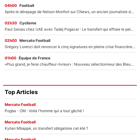
04h00
Football
Après le dérapage de Nelson Monfort sur CNews, un ancien journaliste de France Télévisions relance la polémique sur les incendies en Gironde
02h30
Cyclisme
Paul Seixas chez UAE avec Tadej Pogacar : Le transfert qui effraie le peloton, «c’est la pire des choses qui puisse arriver»
02h00
Mercato Football
Grégory Lorenzi doit renoncer à cinq signatures en pleine crise financière : L’IA propose sept noms à l’OM pour un mercato réussi... à seulement 5M€ !
01h00
Équipe de France
«Plus grand, je ferai chauffeur-livreur» : Nouveau sélectionneur des Bleus, Zinédine Zidane s’était imaginé un avenir très différent lorsqu'il était enfant
Top Articles
Mercato Football
Pogba - OM : Voilà l'homme qui a tout gâché !
Mercato Football
Kylian Mbappé, un transfert obligatoire cet été ?
Mercato Football