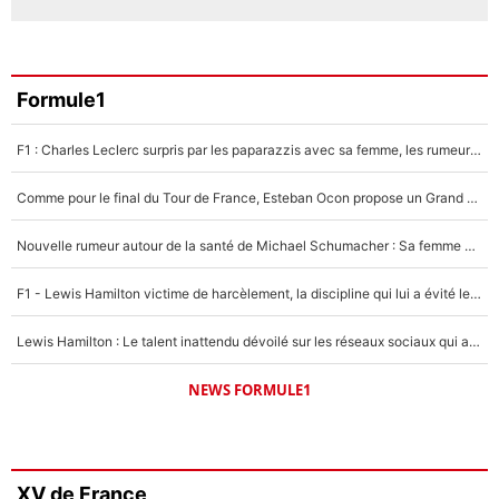
Formule1
F1 : Charles Leclerc surpris par les paparazzis avec sa femme, les rumeurs étaient vraies !
Comme pour le final du Tour de France, Esteban Ocon propose un Grand Prix de Formule 1 à Paris : «Autour de l’Arc de Triomphe, ce serait génial» !
Nouvelle rumeur autour de la santé de Michael Schumacher : Sa femme Corinna sort du silence
F1 - Lewis Hamilton victime de harcèlement, la discipline qui lui a évité le pire : «J'aurais probablement mal tourné»
Lewis Hamilton : Le talent inattendu dévoilé sur les réseaux sociaux qui a impressionné Kim Kardashian pendant leurs vacances en amoureux !
NEWS FORMULE1
XV de France