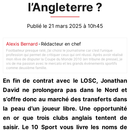
l’Angleterre ?
Publié le 21 mars 2025 à 10h45
Alexis Bernard
-
Rédacteur en chef
Footballeur presque raté, j’ai choisi le journalisme car c’est l’unique
profession qui permet de critiquer ceux qui ont réussi. Après avoir réalisé
mon rêve de disputer la Coupe du Monde 2010 (en tribune de presse), je
vis de ma passion avec le mercato et les grands événements sportifs
comme deuxième famille.
En fin de contrat avec le LOSC, Jonathan
David ne prolongera pas dans le Nord et
s’offre donc au marché des transferts dans
la peau d’un joueur libre. Une opportunité
en or que trois clubs anglais tentent de
saisir. Le 10 Sport vous livre les noms de