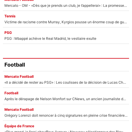
Mercato - OM - «Dès que je prends un club, je t’appellerai» : La promesse de Marcelino au moment de claquer la porte
Tennis
Victime de racisme contre Murray, Kyrgios pousse un énorme coup de gueule !
PSG
PSG : Mbappé achève le Real Madrid, le vestiaire exulte
Football
Mercato Football
«Il a décidé de rester au PSG» : Les coulisses de la décision de Lucas Chevalier pour son transfert
Football
Après le dérapage de Nelson Monfort sur CNews, un ancien journaliste de France Télévisions relance la polémique sur les incendies en Gironde
Mercato Football
Grégory Lorenzi doit renoncer à cinq signatures en pleine crise financière : L’IA propose sept noms à l’OM pour un mercato réussi... à seulement 5M€ !
Équipe de France
«Plus grand, je ferai chauffeur-livreur» : Nouveau sélectionneur des Bleus, Zinédine Zidane s’était imaginé un avenir très différent lorsqu'il était enfant