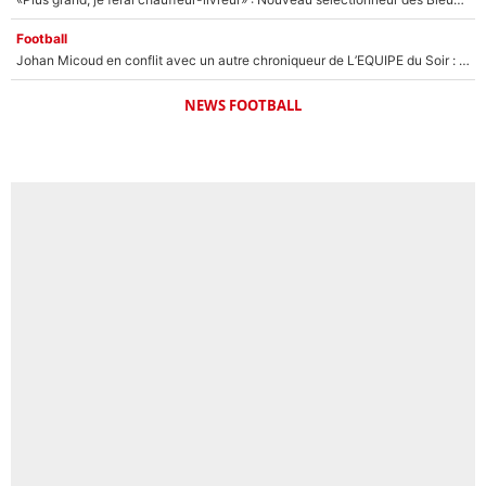
Football
Johan Micoud en conflit avec un autre chroniqueur de L’EQUIPE du Soir : «Pendant un moment, je ne les ai pas remis ensemble dans l'émission»
NEWS FOOTBALL