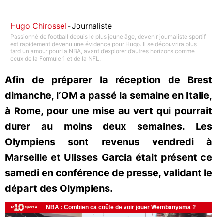
Hugo Chirossel
-
Journaliste
Passionné de football depuis le plus jeune âge, devenir journaliste sportif
est rapidement devenu une évidence pour Hugo. Il se découvrira plus
tard un amour pour la NBA, avant d’explorer d’autres horizons comme
ceux de la Formule 1 et de la NFL.
Afin de préparer la réception de Brest
dimanche, l’OM a passé la semaine en Italie,
à Rome, pour une mise au vert qui pourrait
durer au moins deux semaines. Les
Olympiens sont revenus vendredi à
Marseille et Ulisses Garcia était présent ce
samedi en conférence de presse, validant le
départ des Olympiens.