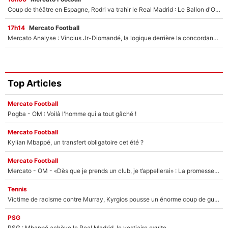
Coup de théâtre en Espagne, Rodri va trahir le Real Madrid : Le Ballon d'Or a choisi de signer au FC Barcelone !
17h14
Mercato Football
Mercato Analyse : Vincius Jr-Diomandé, la logique derrière la concordance des temps
Top Articles
Mercato Football
Pogba - OM : Voilà l'homme qui a tout gâché !
Mercato Football
Kylian Mbappé, un transfert obligatoire cet été ?
Mercato Football
Mercato - OM - «Dès que je prends un club, je t’appellerai» : La promesse de Marcelino au moment de claquer la porte
Tennis
Victime de racisme contre Murray, Kyrgios pousse un énorme coup de gueule !
PSG
PSG : Mbappé achève le Real Madrid, le vestiaire exulte