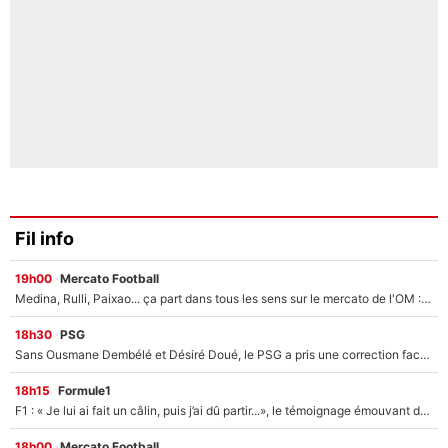
Fil info
19h00
Mercato Football
Medina, Rulli, Paixao... ça part dans tous les sens sur le mercato de l'OM : Frank McCourt va enfin récupérer l'argent qu'il attend ?
18h30
PSG
Sans Ousmane Dembélé et Désiré Doué, le PSG a pris une correction face à Majorque : Luis Enrique attend avec impatience des renforts !
18h15
Formule1
F1 : « Je lui ai fait un câlin, puis j’ai dû partir...», le témoignage émouvant de Max Verstappen sur sa fille
18h00
Mercato Football