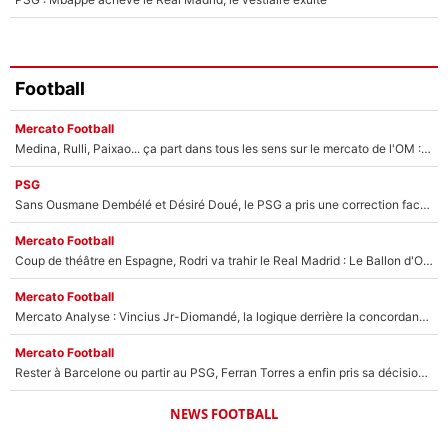
Football
Mercato Football
Medina, Rulli, Paixao... ça part dans tous les sens sur le mercato de l'OM : Frank McCourt va enfin récupérer l'argent qu'il attend ?
PSG
Sans Ousmane Dembélé et Désiré Doué, le PSG a pris une correction face à Majorque : Luis Enrique attend avec impatience des renforts !
Mercato Football
Coup de théâtre en Espagne, Rodri va trahir le Real Madrid : Le Ballon d'Or a choisi de signer au FC Barcelone !
Mercato Football
Mercato Analyse : Vincius Jr-Diomandé, la logique derrière la concordance des temps
Mercato Football
Rester à Barcelone ou partir au PSG, Ferran Torres a enfin pris sa décision : La course contre la montre est lancée !
NEWS FOOTBALL