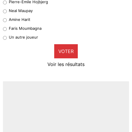
Pierre-Emile Hojbjerg
5%
Neal Maupay
Quinten Timber
Amine Harit
1%
Faris Moumbagna
Pierre-Emile Hojbjerg
Un autre joueur
9%
VOTER
Neal Maupay
4%
Voir les résultats
Amine Harit
3%
Faris Moumbagna
5%
Un autre joueur
5%
1519 personnes ont participé aux votes.