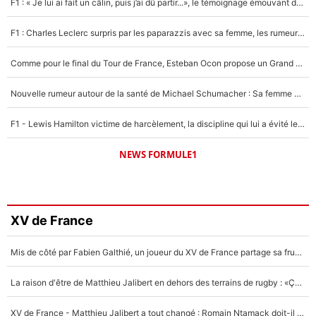
F1 : « Je lui ai fait un câlin, puis j’ai dû partir...», le témoignage émouvant de Max Verstappen sur sa fille
F1 : Charles Leclerc surpris par les paparazzis avec sa femme, les rumeurs étaient vraies !
Comme pour le final du Tour de France, Esteban Ocon propose un Grand Prix de Formule 1 à Paris : «Autour de l’Arc de Triomphe, ce serait génial» !
Nouvelle rumeur autour de la santé de Michael Schumacher : Sa femme Corinna sort du silence
F1 - Lewis Hamilton victime de harcèlement, la discipline qui lui a évité le pire : «J'aurais probablement mal tourné»
NEWS FORMULE1
XV de France
Mis de côté par Fabien Galthié, un joueur du XV de France partage sa frustration : «ils ne me l’ont pas dit tout de suite»
La raison d'être de Matthieu Jalibert en dehors des terrains de rugby : «Ça m'atteint autant que si tu touches à un membre de ma famille»
XV de France - Matthieu Jalibert a tout changé : Romain Ntamack doit-il s’inquiéter pour sa place à un an de la Coupe du monde ?