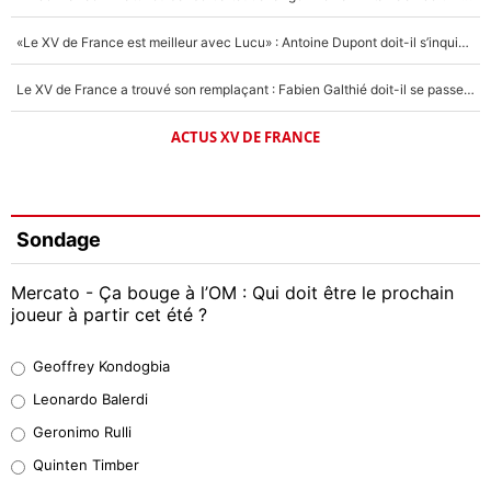
«Le XV de France est meilleur avec Lucu» : Antoine Dupont doit-il s’inquiéter pour sa place ?
Le XV de France a trouvé son remplaçant : Fabien Galthié doit-il se passer d'Antoine Dupont ?
ACTUS XV DE FRANCE
Sondage
Mercato - Ça bouge à l’OM : Qui doit être le prochain
joueur à partir cet été ?
Geoffrey Kondogbia
Geoffrey Kondogbia
38%
Leonardo Balerdi
Leonardo Balerdi
Geronimo Rulli
32%
Quinten Timber
Geronimo Rulli