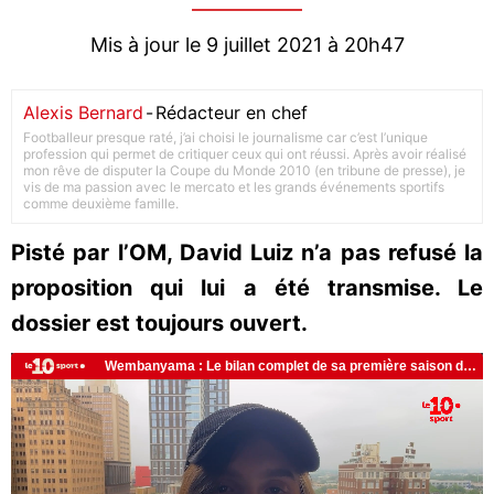
Mis à jour le 9 juillet 2021 à 20h47
Alexis Bernard
-
Rédacteur en chef
Footballeur presque raté, j’ai choisi le journalisme car c’est l’unique
profession qui permet de critiquer ceux qui ont réussi. Après avoir réalisé
mon rêve de disputer la Coupe du Monde 2010 (en tribune de presse), je
vis de ma passion avec le mercato et les grands événements sportifs
comme deuxième famille.
Pisté par l’OM, David Luiz n’a pas refusé la
proposition qui lui a été transmise. Le
dossier est toujours ouvert.