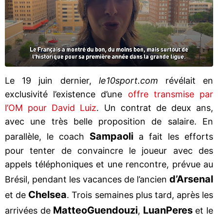
Le 19 juin dernier,
le10sport.com
révélait en
exclusivité l’existence d’une
offre transmise par
l’OM pour David Luiz
. Un contrat de deux ans,
avec une très belle proposition de salaire. En
Sampaoli
parallèle, le coach
a fait les efforts
pour tenter de convaincre le joueur avec des
appels téléphoniques et une rencontre, prévue au
d’Arsenal
Brésil, pendant les vacances de l’ancien
Chelsea
et de
. Trois semaines plus tard, après les
Matteo
Guendouzi
Luan
Peres
arrivées de
,
et le