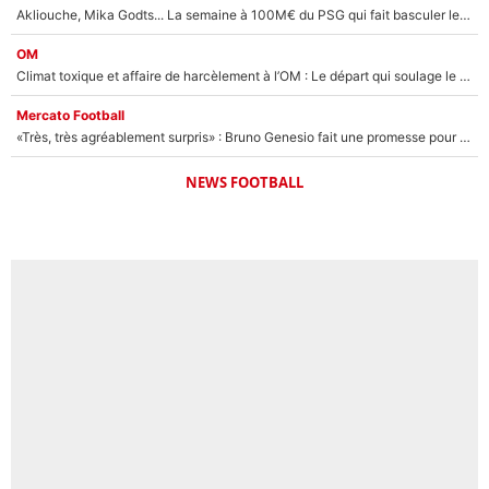
Akliouche, Mika Godts... La semaine à 100M€ du PSG qui fait basculer le mercato du PSG !
OM
Climat toxique et affaire de harcèlement à l’OM : Le départ qui soulage le vestiaire de Bruno Genesio
Mercato Football
«Très, très agréablement surpris» : Bruno Genesio fait une promesse pour la suite du mercato de l’OM et rassure les supporters
NEWS FOOTBALL