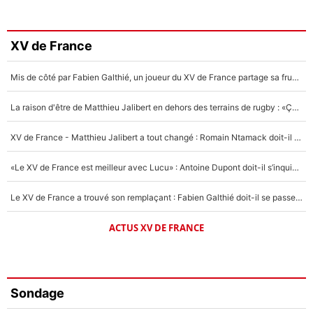
XV de France
Mis de côté par Fabien Galthié, un joueur du XV de France partage sa frustration : «ils ne me l’ont pas dit tout de suite»
La raison d'être de Matthieu Jalibert en dehors des terrains de rugby : «Ça m'atteint autant que si tu touches à un membre de ma famille»
XV de France - Matthieu Jalibert a tout changé : Romain Ntamack doit-il s’inquiéter pour sa place à un an de la Coupe du monde ?
«Le XV de France est meilleur avec Lucu» : Antoine Dupont doit-il s’inquiéter pour sa place ?
Le XV de France a trouvé son remplaçant : Fabien Galthié doit-il se passer d'Antoine Dupont ?
ACTUS XV DE FRANCE
Sondage