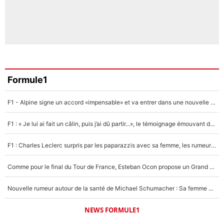
Formule1
F1 - Alpine signe un accord «impensable» et va entrer dans une nouvelle dimension : Grande nouvelle pour Pierre Gasly !
F1 : « Je lui ai fait un câlin, puis j’ai dû partir...», le témoignage émouvant de Max Verstappen sur sa fille
F1 : Charles Leclerc surpris par les paparazzis avec sa femme, les rumeurs étaient vraies !
Comme pour le final du Tour de France, Esteban Ocon propose un Grand Prix de Formule 1 à Paris : «Autour de l’Arc de Triomphe, ce serait génial» !
Nouvelle rumeur autour de la santé de Michael Schumacher : Sa femme Corinna sort du silence
NEWS FORMULE1