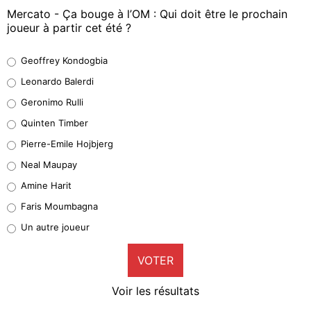
Mercato - Ça bouge à l’OM : Qui doit être le prochain
joueur à partir cet été ?
Geoffrey Kondogbia
Geoffrey Kondogbia
38%
Leonardo Balerdi
Leonardo Balerdi
Geronimo Rulli
32%
Quinten Timber
Geronimo Rulli
Pierre-Emile Hojbjerg
5%
Neal Maupay
Quinten Timber
Amine Harit
1%
Faris Moumbagna
Pierre-Emile Hojbjerg
Un autre joueur
9%
VOTER
Neal Maupay
4%
Voir les résultats
Amine Harit