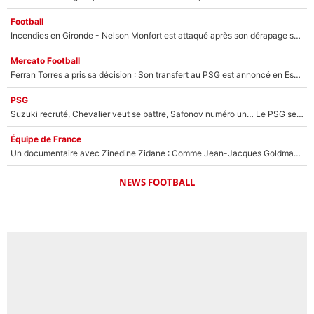
Football
Incendies en Gironde - Nelson Monfort est attaqué après son dérapage sur CNews : «Et lui, il prend combien pour parler dans un studio climatisé?»
Mercato Football
Ferran Torres a pris sa décision : Son transfert au PSG est annoncé en Espagne !
PSG
Suzuki recruté, Chevalier veut se battre, Safonov numéro un… Le PSG se lance encore dans un gros chantier pour le poste de gardien de but
Équipe de France
Un documentaire avec Zinedine Zidane : Comme Jean-Jacques Goldman et Mylène Farmer, le nouveau sélectionneur de l'équipe de France a recalé une journaliste très connue
NEWS FOOTBALL