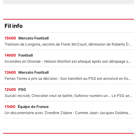
Fil info
15h00
Mercato Football
Trahison de Longoria, secrets de Frank McCourt, démission de Roberto De Zerbi : Medhi Benatia se lâche sur départ de l'OM et fait d'importantes révélations
14h00
Football
Incendies en Gironde - Nelson Monfort est attaqué après son dérapage sur CNews : «Et lui, il prend combien pour parler dans un studio climatisé?»
13h00
Mercato Football
Ferran Torres a pris sa décision : Son transfert au PSG est annoncé en Espagne !
12h00
PSG
Suzuki recruté, Chevalier veut se battre, Safonov numéro un… Le PSG se lance encore dans un gros chantier pour le poste de gardien de but
11h00
Équipe de France
Un documentaire avec Zinedine Zidane : Comme Jean-Jacques Goldman et Mylène Farmer, le nouveau sélectionneur de l'équipe de France a recalé une journaliste très connue