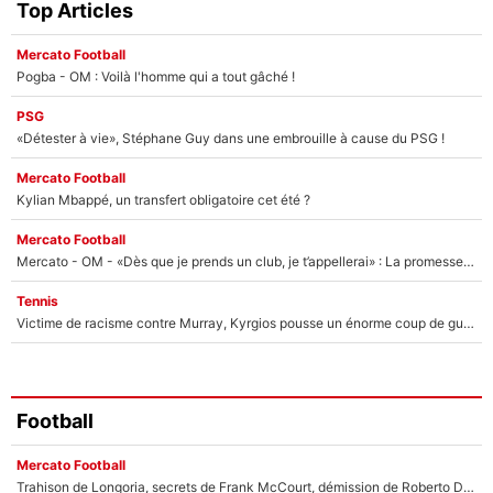
Top Articles
Mercato Football
Pogba - OM : Voilà l'homme qui a tout gâché !
PSG
«Détester à vie», Stéphane Guy dans une embrouille à cause du PSG !
Mercato Football
Kylian Mbappé, un transfert obligatoire cet été ?
Mercato Football
Mercato - OM - «Dès que je prends un club, je t’appellerai» : La promesse de Marcelino au moment de claquer la porte
Tennis
Victime de racisme contre Murray, Kyrgios pousse un énorme coup de gueule !
Football
Mercato Football
Trahison de Longoria, secrets de Frank McCourt, démission de Roberto De Zerbi : Medhi Benatia se lâche sur départ de l'OM et fait d'importantes révélations