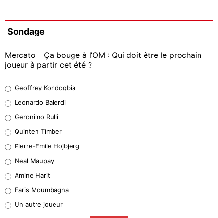
Sondage
Mercato - Ça bouge à l’OM : Qui doit être le prochain
joueur à partir cet été ?
Geoffrey Kondogbia
Geoffrey Kondogbia
38%
Leonardo Balerdi
Leonardo Balerdi
Geronimo Rulli
32%
Quinten Timber
Geronimo Rulli
Pierre-Emile Hojbjerg
5%
Neal Maupay
Quinten Timber
Amine Harit
1%
Faris Moumbagna
Pierre-Emile Hojbjerg
Un autre joueur
9%