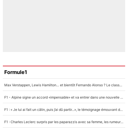
Formule1
Max Verstappen, Lewis Hamilton… et bientôt Fernando Alonso ? Le classement des pilotes les mieux payés en Formule 1 risque de changer !
F1 - Alpine signe un accord «impensable» et va entrer dans une nouvelle dimension : Grande nouvelle pour Pierre Gasly !
F1 : « Je lui ai fait un câlin, puis j’ai dû partir...», le témoignage émouvant de Max Verstappen sur sa fille
F1 : Charles Leclerc surpris par les paparazzis avec sa femme, les rumeurs étaient vraies !