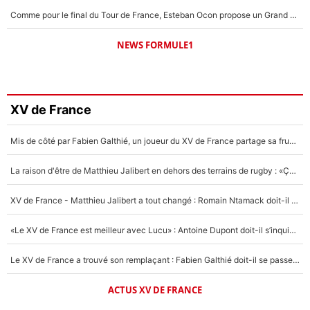
Comme pour le final du Tour de France, Esteban Ocon propose un Grand Prix de Formule 1 à Paris : «Autour de l’Arc de Triomphe, ce serait génial» !
NEWS FORMULE1
XV de France
Mis de côté par Fabien Galthié, un joueur du XV de France partage sa frustration : «ils ne me l’ont pas dit tout de suite»
La raison d'être de Matthieu Jalibert en dehors des terrains de rugby : «Ça m'atteint autant que si tu touches à un membre de ma famille»
XV de France - Matthieu Jalibert a tout changé : Romain Ntamack doit-il s’inquiéter pour sa place à un an de la Coupe du monde ?
«Le XV de France est meilleur avec Lucu» : Antoine Dupont doit-il s’inquiéter pour sa place ?
Le XV de France a trouvé son remplaçant : Fabien Galthié doit-il se passer d'Antoine Dupont ?
ACTUS XV DE FRANCE