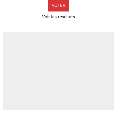
VOTER
Neal Maupay
4%
Voir les résultats
Amine Harit
3%
Faris Moumbagna
4%
Un autre joueur
5%
1644 personnes ont participé aux votes.