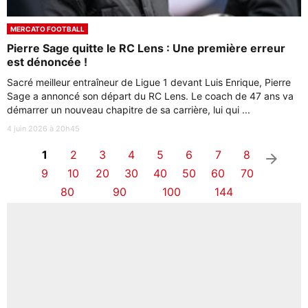
MERCATO FOOTBALL
Pierre Sage quitte le RC Lens : Une première erreur
est dénoncée !
Sacré meilleur entraîneur de Ligue 1 devant Luis Enrique, Pierre
Sage a annoncé son départ du RC Lens. Le coach de 47 ans va
démarrer un nouveau chapitre de sa carrière, lui qui ...
4 juin 2026 à 20h45
1
2
3
4
5
6
7
8
arrow_right
9
10
20
30
40
50
60
70
80
90
100
144