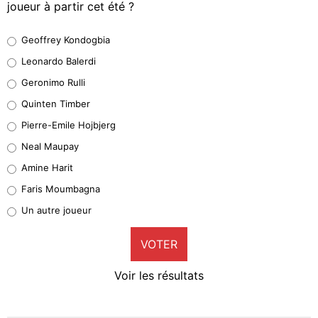
joueur à partir cet été ?
Geoffrey Kondogbia
Geoffrey Kondogbia
38%
Leonardo Balerdi
Leonardo Balerdi
Geronimo Rulli
32%
Quinten Timber
Geronimo Rulli
Pierre-Emile Hojbjerg
5%
Neal Maupay
Quinten Timber
Amine Harit
1%
Faris Moumbagna
Pierre-Emile Hojbjerg
Un autre joueur
9%
VOTER
Neal Maupay
4%
Voir les résultats
Amine Harit
3%