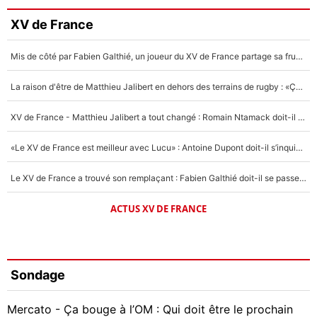
XV de France
Mis de côté par Fabien Galthié, un joueur du XV de France partage sa frustration : «ils ne me l’ont pas dit tout de suite»
La raison d'être de Matthieu Jalibert en dehors des terrains de rugby : «Ça m'atteint autant que si tu touches à un membre de ma famille»
XV de France - Matthieu Jalibert a tout changé : Romain Ntamack doit-il s’inquiéter pour sa place à un an de la Coupe du monde ?
«Le XV de France est meilleur avec Lucu» : Antoine Dupont doit-il s’inquiéter pour sa place ?
Le XV de France a trouvé son remplaçant : Fabien Galthié doit-il se passer d'Antoine Dupont ?
ACTUS XV DE FRANCE
Sondage
Mercato - Ça bouge à l’OM : Qui doit être le prochain