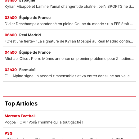
09h00
Espagne
Kylian Mbappé et Lamine Yamal changent de chaîne : beIN SPORTS ne digère pas cette décision historique et prédit un fiasco pour la Liga
08h00
Équipe de France
Didier Deschamps abandonné en pleine Coupe du monde : «La FFF était déjà passée à Zinedine Zidane»
06h00
Real Madrid
«C'est une fierté» : La signature de Kylian Mbappé au Real Madrid continue de régaler l'Espagne
04h00
Équipe de France
Michael Olise : Pierre Ménès annonce un premier problème pour Zinedine Zidane en équipe de France
02h30
Formule1
F1 - Alpine signe un accord «impensable» et va entrer dans une nouvelle dimension : Grande nouvelle pour Pierre Gasly !
Top Articles
Mercato Football
Pogba - OM : Voilà l'homme qui a tout gâché !
PSG