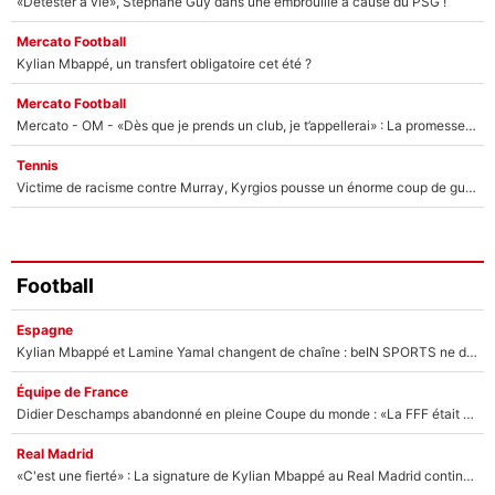
«Détester à vie», Stéphane Guy dans une embrouille à cause du PSG !
Mercato Football
Kylian Mbappé, un transfert obligatoire cet été ?
Mercato Football
Mercato - OM - «Dès que je prends un club, je t’appellerai» : La promesse de Marcelino au moment de claquer la porte
Tennis
Victime de racisme contre Murray, Kyrgios pousse un énorme coup de gueule !
Football
Espagne
Kylian Mbappé et Lamine Yamal changent de chaîne : beIN SPORTS ne digère pas cette décision historique et prédit un fiasco pour la Liga
Équipe de France
Didier Deschamps abandonné en pleine Coupe du monde : «La FFF était déjà passée à Zinedine Zidane»
Real Madrid
«C'est une fierté» : La signature de Kylian Mbappé au Real Madrid continue de régaler l'Espagne