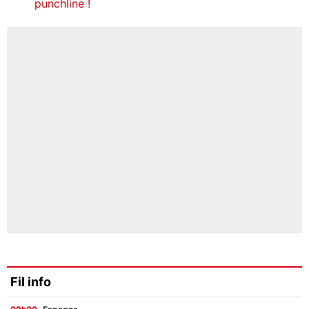
punchline !
Fil info