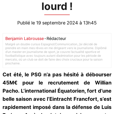
lourd !
Publié le 19 septembre 2024 à 13h45
Benjamin Labrousse
-
Rédacteur
Malgré un double cursus Espagnol/Communication, j’ai décidé de
prendre en main mes rêves en me dirigeant vers le journalisme. Diplômé
d’un master en journalisme de sport, je couvre l’actualité sportive et
footballistique avec toujours autant d’admiration pour les période de
mercato, où un club se doit de faire des choix cruciaux pour la saison
prochaine.
Cet été, le PSG n’a pas hésité à débourser
45M€ pour le recrutement de Willian
Pacho. L’international Équatorien, fort d’une
belle saison avec l’Eintracht Francfort, s’est
rapidement imposé dans la défense de Luis