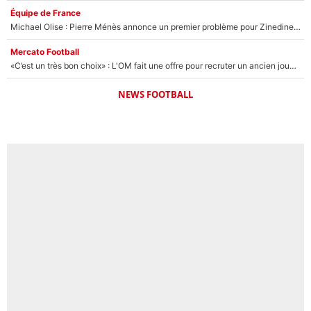
Équipe de France
Michael Olise : Pierre Ménès annonce un premier problème pour Zinedine Zidane en équipe de France
Mercato Football
«C’est un très bon choix» : L'OM fait une offre pour recruter un ancien joueur du PSG... et c'est validé dans l'After Foot !
NEWS FOOTBALL