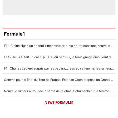
Formule1
F1 - Alpine signe un accord «impensable» et va entrer dans une nouvelle dimension : Grande nouvelle pour Pierre Gasly !
F1 : « Je lui ai fait un câlin, puis j’ai dû partir...», le témoignage émouvant de Max Verstappen sur sa fille
F1 : Charles Leclerc surpris par les paparazzis avec sa femme, les rumeurs étaient vraies !
Comme pour le final du Tour de France, Esteban Ocon propose un Grand Prix de Formule 1 à Paris : «Autour de l’Arc de Triomphe, ce serait génial» !
Nouvelle rumeur autour de la santé de Michael Schumacher : Sa femme Corinna sort du silence
NEWS FORMULE1